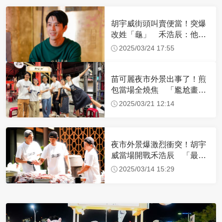
胡宇威街頭叫賣便當！突爆
改姓「龜」 禾浩辰：他速
度很快
2025/03/24 17:55
苗可麗夜市外景出事了！煎
包當場全燒焦 「尷尬畫
面」慘被拍
2025/03/21 12:14
夜市外景爆激烈衝突！胡宇
威當場開戰禾浩辰 「最大
導火線」曝
2025/03/14 15:29