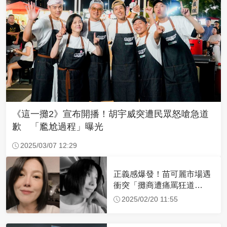
《這一攤2》宣布開播！胡宇威突遭民眾怒嗆急道
歉 「尷尬過程」曝光
2025/03/07 12:29
正義感爆發！苗可麗市場遇
衝突「攤商遭痛罵狂道
歉」 她不忍靠一招化解
2025/02/20 11:55