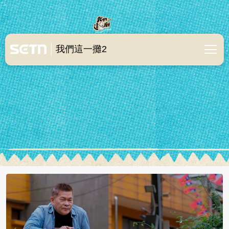
我們這一攤2
我們這一攤2
夜市外景狂出包！胡宇威「忘記給湯
品」惹怒客人 混亂慘況全被拍