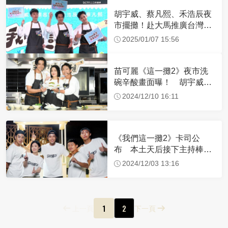
胡宇威、蔡凡熙、禾浩辰夜
市擺攤！赴大馬推廣台灣美
食
2025/01/07 15:56
苗可麗《這一攤2》夜市洗
碗辛酸畫面曝！ 胡宇威兇
起來大家都會怕
2024/12/10 16:11
《我們這一攤2》卡司公
布 本土天后接下主持棒！
胡宇威換搭檔發聲
2024/12/03 13:16
1
2
上一頁
下一頁