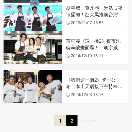
胡宇威、蔡凡熙、禾浩辰夜
市擺攤！赴大馬推廣台灣美
食
2025/01/07 15:56
苗可麗《這一攤2》夜市洗
碗辛酸畫面曝！ 胡宇威兇
起來大家都會怕
2024/12/10 16:11
《我們這一攤2》卡司公
布 本土天后接下主持棒！
胡宇威換搭檔發聲
2024/12/03 13:16
1
2
上一頁
下一頁