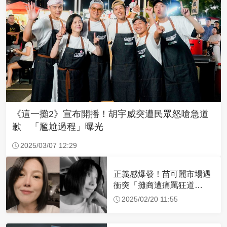
《這一攤2》宣布開播！胡宇威突遭民眾怒嗆急道
歉 「尷尬過程」曝光
2025/03/07 12:29
正義感爆發！苗可麗市場遇
衝突「攤商遭痛罵狂道
歉」 她不忍靠一招化解
2025/02/20 11:55