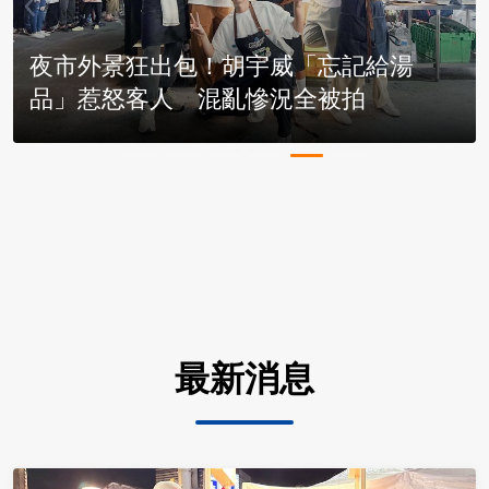
夜市外景狂出包！胡宇威「忘記給湯
品」惹怒客人 混亂慘況全被拍
最新消息