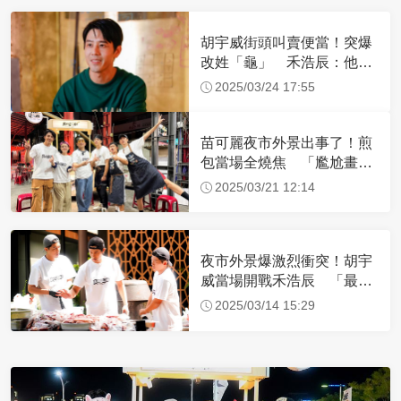
胡宇威街頭叫賣便當！突爆
改姓「龜」 禾浩辰：他速
度很快
2025/03/24 17:55
苗可麗夜市外景出事了！煎
包當場全燒焦 「尷尬畫
面」慘被拍
2025/03/21 12:14
夜市外景爆激烈衝突！胡宇
威當場開戰禾浩辰 「最大
導火線」曝
2025/03/14 15:29