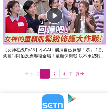
【女神在線Ep36】小CALL崩潰自己竟變「姨」？凱
鈞被叫阿伯反應嚇壞全場！童顏保衛戰 決不承認我是
阿姨阿伯！
1
2
3
上一頁
下一頁