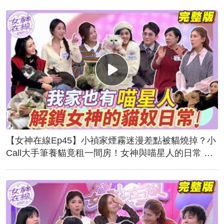
【女神在線Ep45】小禎家煙霧迷漫差點被貓燒掉？小
Call大手筆養貓竟租一間房！女神與喵星人的日常 天
天都在過招！