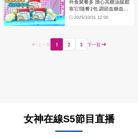
外食聚餐多 擔心高糖油膩都
靠它!隨餐1包 調節血糖血脂
健康食品2標章
2025/10/31 12:00
1
2
3
上一頁
下一頁
女神在線S5節目直播