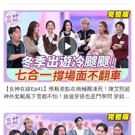
【女神在線Ep41】惟毅差點在南極圈凍死！陳艾熙超
神外套颳風下雪都不怕！旅遊穿搭也是門學問 穿錯旅
程難度直接加倍！