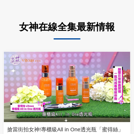
女神在線全集最新情報
搶當街拍女神!專櫃級All in One透光瓶「蜜得絲」