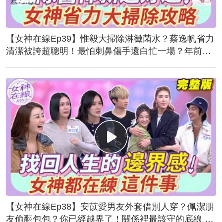
【女神在線Ep39】惟毅大掃除淋黴菌水？蔡逸帆省力
清潔被誇超聰明！最怕刺鼻傷手還白忙一場？年前必
看浴室大掃除正確攻略！
【女神在線Ep38】安苡愛男友外套借別人穿？佩潔朋
友偷翻包包？你已經越界了！關係裡最該守的底線 找