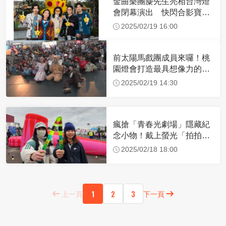
金曲樂團麋先生亮相台灣燈
會閉幕演出 快閃合影寶可
夢、進擊的巨人
2025/02/19 16:00
前太陽馬戲團成員來囉！桃
園燈會打造最具想像力的馬
戲童趣樂園
2025/02/19 14:30
瘋搶「青春光劇場」隱藏紀
念小物！戴上螢光「拍拍
尺」探索七大互動燈區
2025/02/18 18:00
1
2
3
上一頁
下一頁