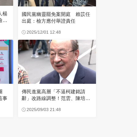
人楊
國民黨幽靈罷免案開庭 賴苡任
檢畫
出庭：檢方應付舉證責任
2025/12/01 12:48
團
傳民進黨高層「不逼柯建銘請
這事
辭」改路線調整！范雲、陳培瑜
成左右手
2025/09/03 21:48