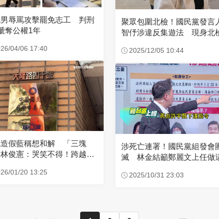
北男辱罵攻擊罷免志工 判刑
聚眾包圍北檢！國民黨發言
褫奪公權1年
智伃涉違反集遊法 現身北
面曝光
26/04/06 17:40
2025/12/05 10:44
免造假藍稱想和解 「三塊
涉死亡連署！國民黨組發會
」林俊憲：哭笑不得！跨越紅
滅 林金結籲鄭麗文上任做
難善了
26/01/20 13:25
2025/10/31 23:03