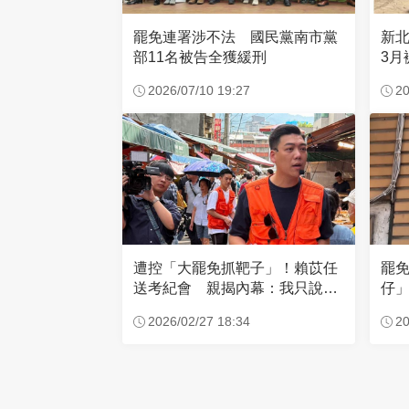
罷免連署涉不法 國民黨南市黨
新
部11名被告全獲緩刑
3月
2026/07/10 19:27
20
遭控「大罷免抓靶子」！賴苡任
罷
送考紀會 親揭內幕：我只說這
仔
5字
線
2026/02/27 18:34
20