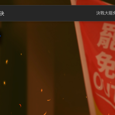
決
決戰大罷