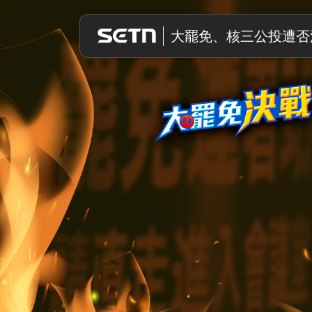
大罷免決戰
大罷免、核三公投遭否