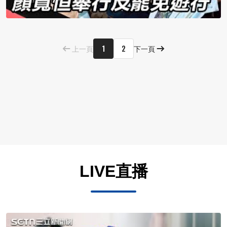
1
2
上一頁
下一頁
LIVE直播