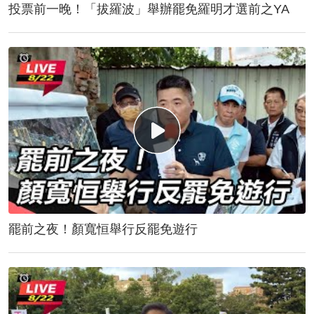
投票前一晚！「拔羅波」舉辦罷免羅明才選前之YA
罷前之夜！顏寬恒舉行反罷免遊行