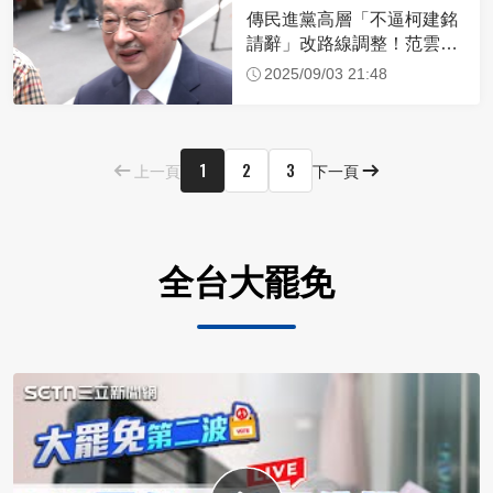
傳民進黨高層「不逼柯建銘
請辭」改路線調整！范雲、
陳培瑜成左右手
2025/09/03 21:48
1
2
3
上一頁
下一頁
全台大罷免