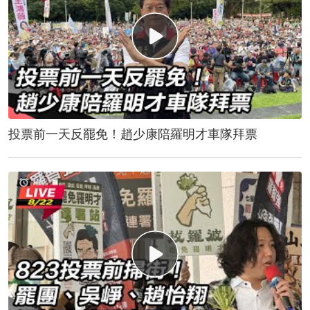
投票前一天反罷免！趙少康陪羅明才車隊拜票