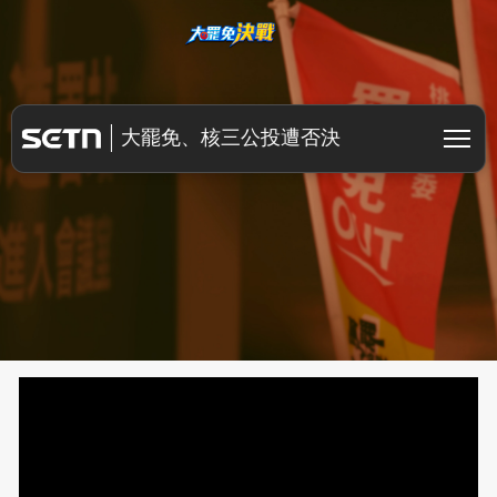
大罷免決戰
大罷免、核三公投遭否決