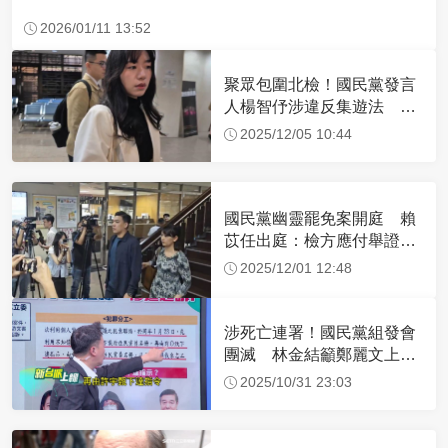
2026/01/11 13:52
聚眾包圍北檢！國民黨發言
人楊智伃涉違反集遊法 現
身北檢畫面曝光
2025/12/05 10:44
國民黨幽靈罷免案開庭 賴
苡任出庭：檢方應付舉證責
任
2025/12/01 12:48
涉死亡連署！國民黨組發會
團滅 林金結籲鄭麗文上任
做這事
2025/10/31 23:03