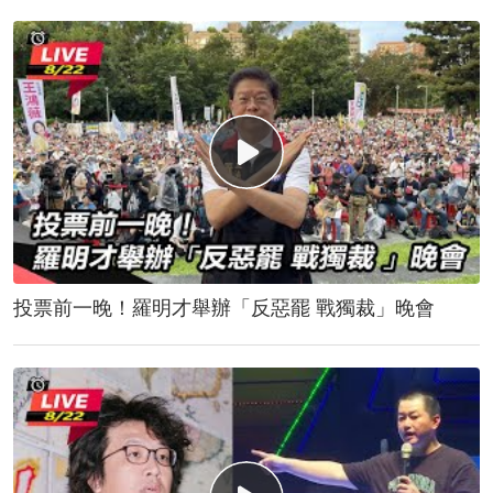
投票前一晚！羅明才舉辦「反惡罷 戰獨裁」晚會