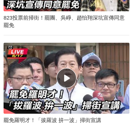
823投票前掃街！罷團、吳崢、趙怡翔深坑宣傳同意
罷免
罷免羅明才！「拔羅波 拚一波」掃街宣講