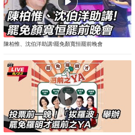
陳柏惟、沈伯洋助講!罷免顏寬恒罷前晚會