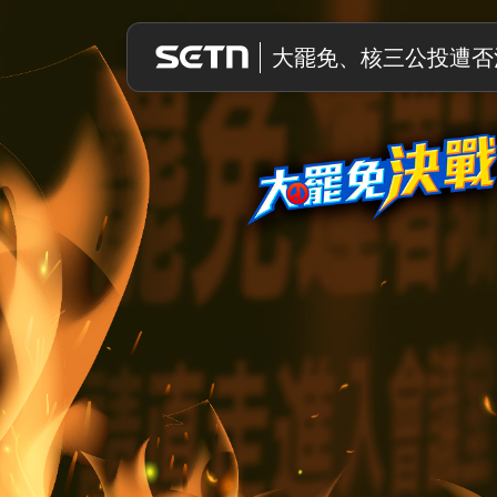
大罷免決戰
大罷免、核三公投遭否