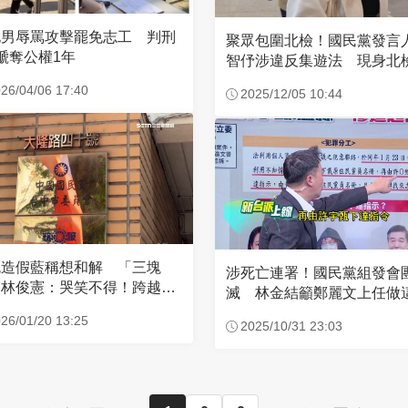
北男辱罵攻擊罷免志工 判刑
聚眾包圍北檢！國民黨發言
褫奪公權1年
智伃涉違反集遊法 現身北
面曝光
26/04/06 17:40
2025/12/05 10:44
免造假藍稱想和解 「三塊
涉死亡連署！國民黨組發會
」林俊憲：哭笑不得！跨越紅
滅 林金結籲鄭麗文上任做
難善了
26/01/20 13:25
2025/10/31 23:03