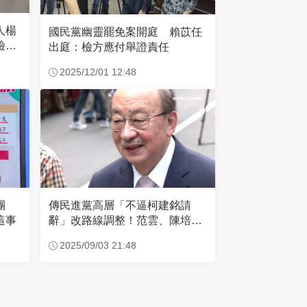
人楊
國民黨幽靈罷免案開庭 賴苡任
檢畫
出庭：檢方應付舉證責任
2025/12/01 12:48
團
傳民進黨高層「不逼柯建銘請
這事
辭」改路線調整！范雲、陳培瑜
成左右手
2025/09/03 21:48