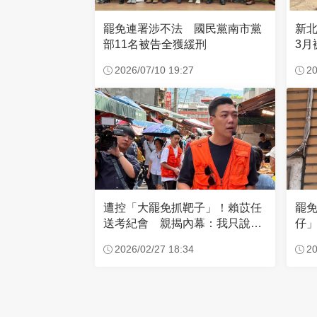
罷免連署涉不法 國民黨南市黨
新
部11名被告全獲緩刑
3月
2026/07/10 19:27
20
遭控「大罷免抓靶子」！賴苡任
罷
送考紀會 親揭內幕：我只說這
仔
5字
線
2026/02/27 18:34
20