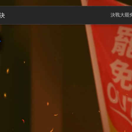
決
決戰大罷