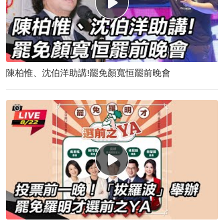
陳柏惟、沈伯洋助講!罷免顏寬恒罷前晚會