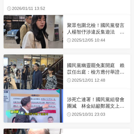
2026/01/11 13:52
聚眾包圍北檢！國民黨發言
人楊智伃涉違反集遊法 現
身北檢畫面曝光
2025/12/05 10:44
國民黨幽靈罷免案開庭 賴
苡任出庭：檢方應付舉證責
任
2025/12/01 12:48
涉死亡連署！國民黨組發會
團滅 林金結籲鄭麗文上任
做這事
2025/10/31 23:03