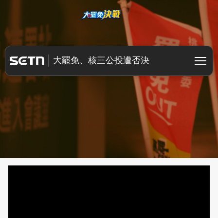
大罷免決戰
大罷免、核三公投遭否決