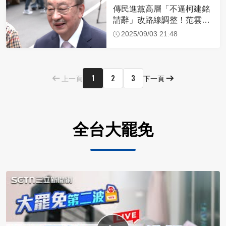
傳民進黨高層「不逼柯建銘
請辭」改路線調整！范雲、
陳培瑜成左右手
2025/09/03 21:48
1
2
3
上一頁
下一頁
全台大罷免