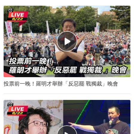
投票前一晚！羅明才舉辦「反惡罷 戰獨裁」晚會