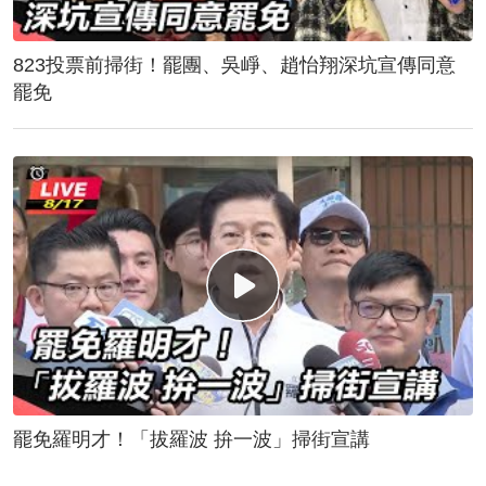
823投票前掃街！罷團、吳崢、趙怡翔深坑宣傳同意
罷免
罷免羅明才！「拔羅波 拚一波」掃街宣講