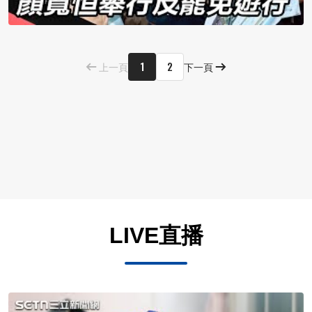
1
2
上一頁
下一頁
LIVE直播