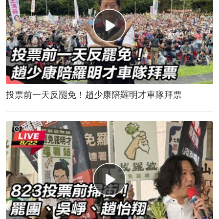
投票前一天反罷免！趙少康陪羅明才車隊拜票