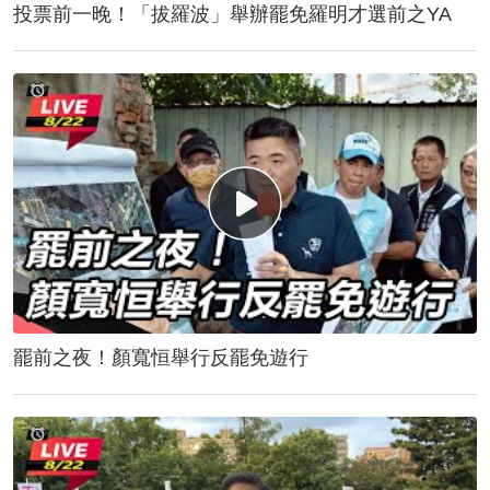
投票前一晚！「拔羅波」舉辦罷免羅明才選前之YA
罷前之夜！顏寬恒舉行反罷免遊行