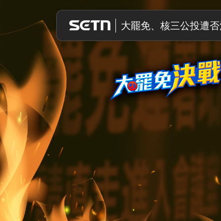
大罷免決戰
大罷免、核三公投遭否