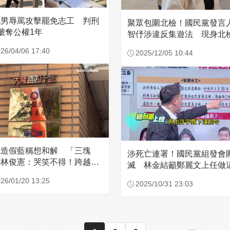
北男辱罵攻擊罷免志工 判刑
聚眾包圍北檢！國民黨發言
褫奪公權1年
智伃涉違反集遊法 現身北
面曝光
26/04/06 17:40
2025/12/05 10:44
免造假藍稱想和解 「三塊
涉死亡連署！國民黨組發會
」林俊憲：哭笑不得！跨越紅
滅 林金結籲鄭麗文上任做
難善了
26/01/20 13:25
2025/10/31 23:03