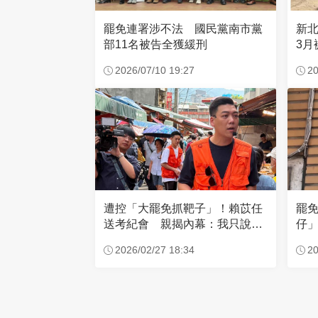
罷免連署涉不法 國民黨南市黨
新
部11名被告全獲緩刑
3月
2026/07/10 19:27
20
遭控「大罷免抓靶子」！賴苡任
罷
送考紀會 親揭內幕：我只說這
仔
5字
線
2026/02/27 18:34
20