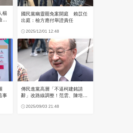
人楊
國民黨幽靈罷免案開庭 賴苡任
檢畫
出庭：檢方應付舉證責任
2025/12/01 12:48
團
傳民進黨高層「不逼柯建銘請
這事
辭」改路線調整！范雲、陳培瑜
成左右手
2025/09/03 21:48