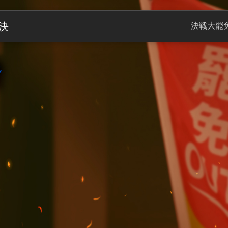
決
決戰大罷