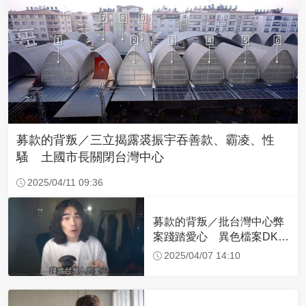
募款的背叛／三立揭露裘振宇吞善款、霸凌、性
騷 土國市長關閉台灣中心
2025/04/11 09:36
募款的背叛／批台灣中心弊
案踐踏愛心 異色檔案DK嗆
「裘振宇出來面對」
2025/04/07 14:10