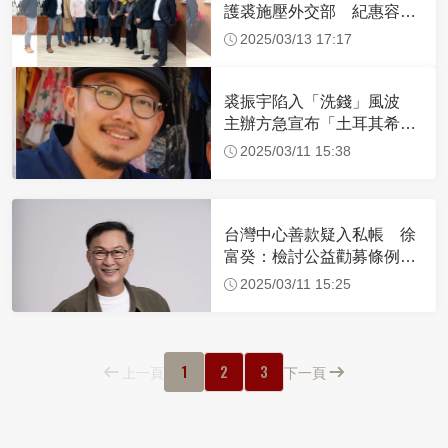
護裘施壓外交部 紀惠容：
釐清案情並無施壓
2025/03/13 17:17
裘振宇陷入「洗錢」風波
主辦方急宣布「土耳其希望
工程講座」取消
2025/03/11 15:38
台灣中心善款疑入私帳 徐
富癸：檢討公益勸募條例的
漏洞
2025/03/11 15:25
1
2
3
上一頁
下一頁