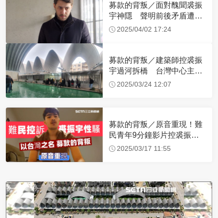
募款的背叛／面對醜聞裘振
宇神隱 聲明前後矛盾遭學
生打臉無建築技能
2025/04/02 17:24
募款的背叛／建築師控裘振
宇過河拆橋 台灣中心主體
設計抄襲僅改屋頂
2025/03/24 12:07
募款的背叛／原音重現！難
民青年9分鐘影片控裘振宇
性騷觸摸特殊部位
2025/03/17 11:55