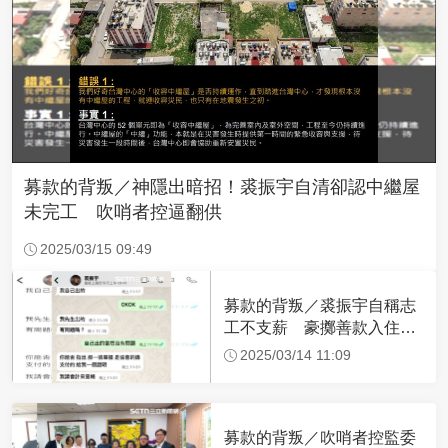
募款的背叛／神隱出暗招！裘振宇自清卻認中繼屋
未完工 吹哨者控逼翻供
2025/03/15 09:49
募款的背叛／裘振宇自稱志
工不支薪 豪擲善款入住5
星酒店、搭商務艙
2025/03/14 11:09
募款的背叛／吹哨者控監委