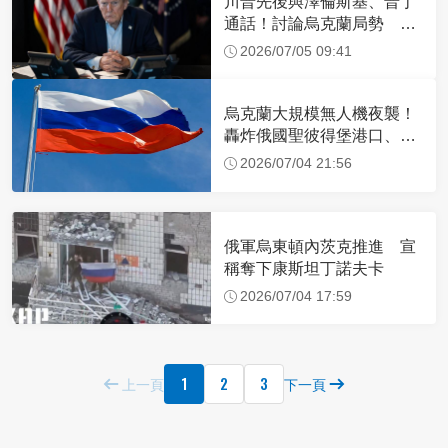
川普先後與澤倫斯基、普丁
通話！討論烏克蘭局勢 談
話內容曝光
2026/07/05 09:41
烏克蘭大規模無人機夜襲！
轟炸俄國聖彼得堡港口、石
油設施
2026/07/04 21:56
俄軍烏東頓內茨克推進 宣
稱奪下康斯坦丁諾夫卡
2026/07/04 17:59
1
2
3
上一頁
下一頁