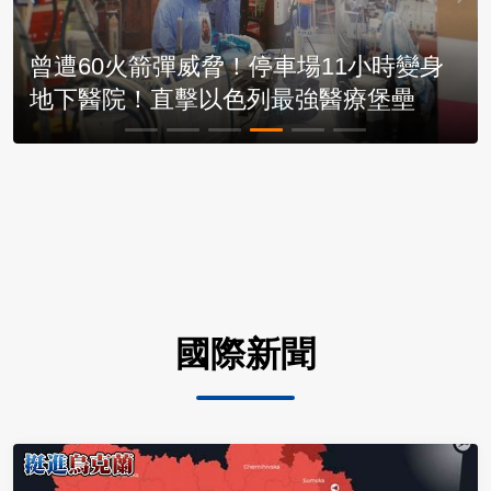
【挺進烏克蘭6】貿易額狂飆6成！台廠
抱團合夥填補缺口！
國際新聞