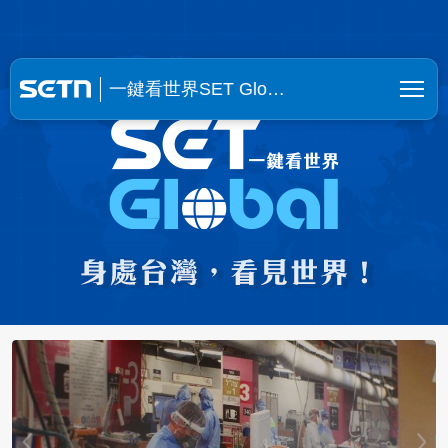
一鍵看世界SET Global | SE
一鍵看世界SET Glo…
【挺進烏克蘭6】貿易額狂飆6成！台廠
抱團合夥填補缺口！