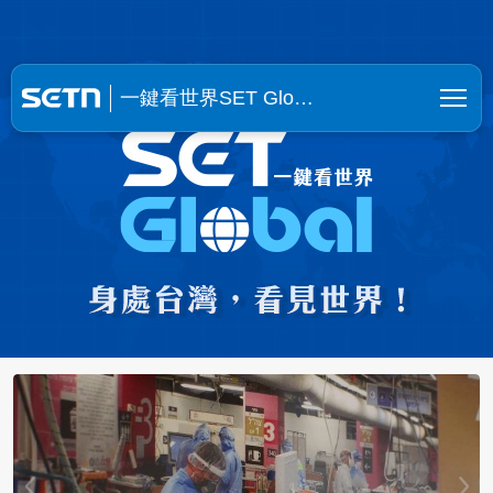
一鍵看世界SET Global | SE
一鍵看世界SET Glo…
【挺進烏克蘭6】貿易額狂飆6成！台廠
抱團合夥填補缺口！