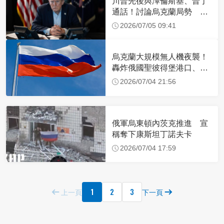
川普先後與澤倫斯基、普丁
通話！討論烏克蘭局勢 談
話內容曝光
2026/07/05 09:41
烏克蘭大規模無人機夜襲！
轟炸俄國聖彼得堡港口、石
油設施
2026/07/04 21:56
俄軍烏東頓內茨克推進 宣
稱奪下康斯坦丁諾夫卡
2026/07/04 17:59
1
2
3
上一頁
下一頁