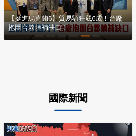
【挺進烏克蘭6】貿易額狂飆6成！台廠
抱團合夥填補缺口！
國際新聞