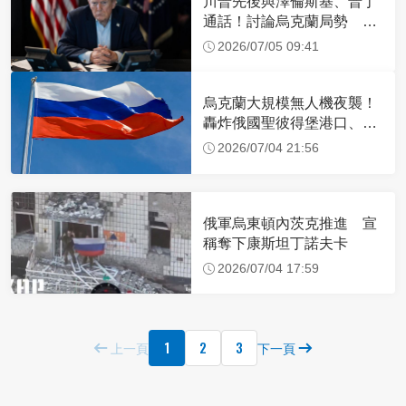
川普先後與澤倫斯基、普丁
通話！討論烏克蘭局勢 談
話內容曝光
2026/07/05 09:41
烏克蘭大規模無人機夜襲！
轟炸俄國聖彼得堡港口、石
油設施
2026/07/04 21:56
俄軍烏東頓內茨克推進 宣
稱奪下康斯坦丁諾夫卡
2026/07/04 17:59
1
2
3
上一頁
下一頁