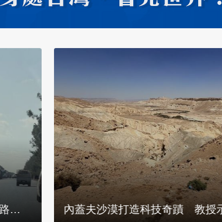
小鎮居民：韌性早
曾遭60火箭彈威脅