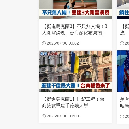
【挺進烏克蘭3】不只無人機！3
【挺
大剛需湧現 台商深化布局插旗
應
東歐
2026/07/06 09:02
20
【挺進烏克蘭1】世紀工程！台
美
商搶攻重建千億鎂大餅
晤
2026/07/06 09:00
20