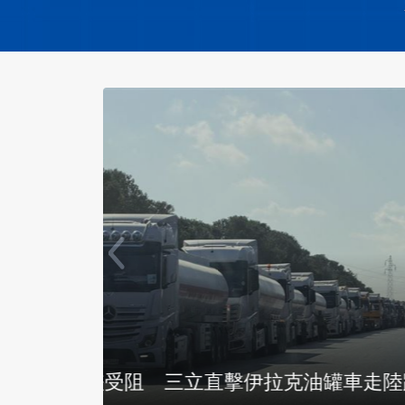
強震延
撤離一年半重返家園 以黎邊境