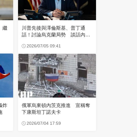
 繼
川普先後與澤倫斯基、普丁通
話！討論烏克蘭局勢 談話內容
曝光
2026/07/05 09:41
俄軍烏東頓內茨克推進 宣稱奪
轟炸
下康斯坦丁諾夫卡
施
2026/07/04 17:59