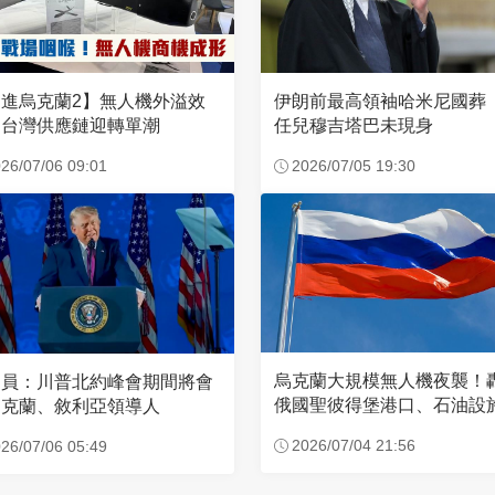
進烏克蘭2】無人機外溢效
伊朗前最高領袖哈米尼國葬
 台灣供應鏈迎轉單潮
任兒穆吉塔巴未現身
26/07/06 09:01
2026/07/05 19:30
烏克蘭大規模無人機夜襲！
官員：川普北約峰會期間將會
俄國聖彼得堡港口、石油設
烏克蘭、敘利亞領導人
2026/07/04 21:56
26/07/06 05:49