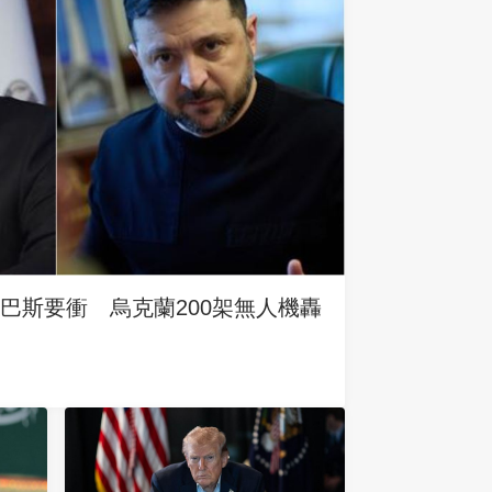
巴斯要衝 烏克蘭200架無人機轟