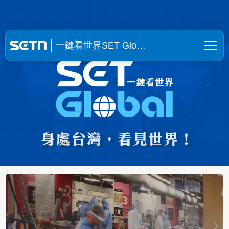
一鍵看世界SET Global | SE
一鍵看世界SET Glo…
【挺進烏克蘭6】貿易額狂飆6成！台廠
抱團合夥填補缺口！