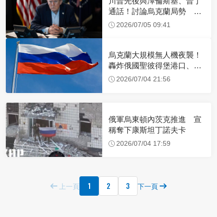
川普先後與澤倫斯基、普丁
通話！討論烏克蘭局勢 談
話內容曝光
2026/07/05 09:41
烏克蘭大規模無人機夜襲！
轟炸俄國聖彼得堡港口、石
油設施
2026/07/04 21:56
俄軍烏東頓內茨克推進 宣
稱奪下康斯坦丁諾夫卡
2026/07/04 17:59
1
2
3
上一頁
下一頁