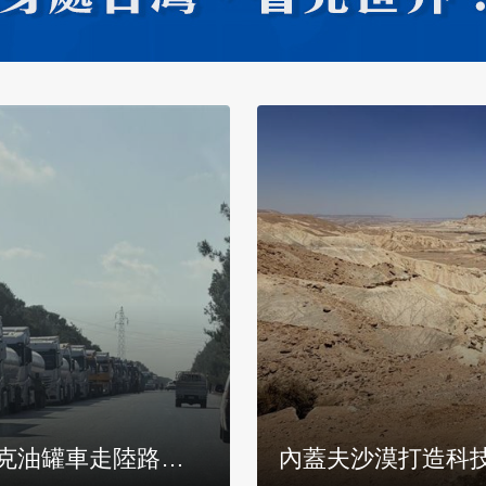
克油罐車走陸路改
內蓋夫沙漠打造科