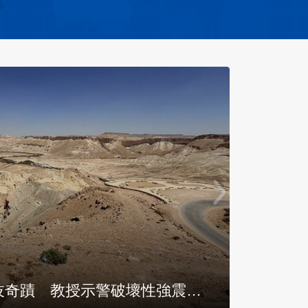
技奇蹟 教授示警破壞性強震延