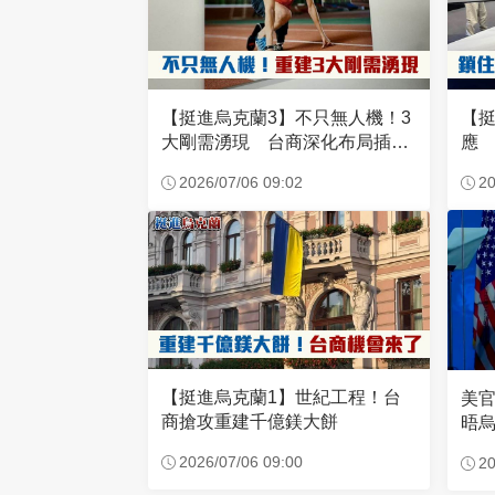
【挺進烏克蘭3】不只無人機！3
【挺
大剛需湧現 台商深化布局插旗
應
東歐
2026/07/06 09:02
20
【挺進烏克蘭1】世紀工程！台
美
商搶攻重建千億鎂大餅
晤
2026/07/06 09:00
20