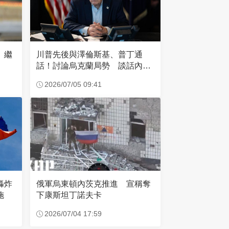
 繼
川普先後與澤倫斯基、普丁通
話！討論烏克蘭局勢 談話內容
曝光
2026/07/05 09:41
俄軍烏東頓內茨克推進 宣稱奪
轟炸
下康斯坦丁諾夫卡
施
2026/07/04 17:59