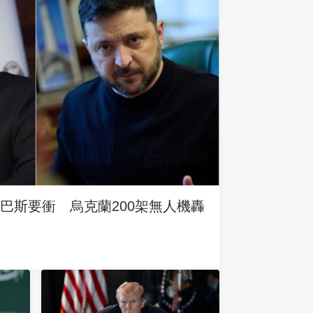
巴斯要衝 烏克蘭200架無人機轟