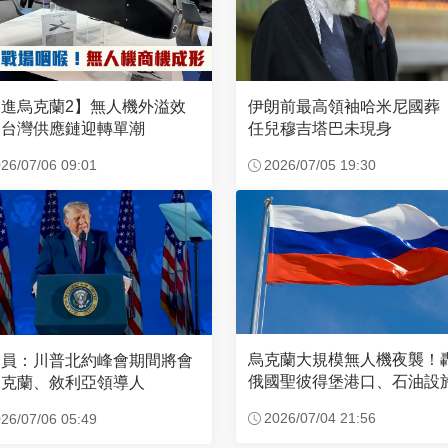
進烏克蘭2】無人機外溢效
伊朗前最高領袖哈米尼國葬
 台灣供應鏈迎轉單潮
任兒穆吉塔巴未現身
26/07/06 09:01
2026/07/05 19:30
烏克蘭大規模無人機夜襲！
官員：川普北約峰會期間將會
俄國聖彼得堡港口、石油設
烏克蘭、敘利亞領導人
2026/07/04 21:56
26/07/06 05:49