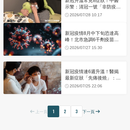
新冠升溫常見8症狀！中醫
示警：清冠一號「非防疫
茶」沒確診別亂喝
2026/07/28 10:17
新冠疫情8月中下旬恐達高
峰！北市急調6千劑疫苗，
公費疫苗延至9/28
2026/07/27 15:30
新冠疫情連6週升溫！醫揭
最新症狀「先痛後燒」：微
熱即應快篩
2026/07/25 22:06
1
2
3
上一頁
下一頁