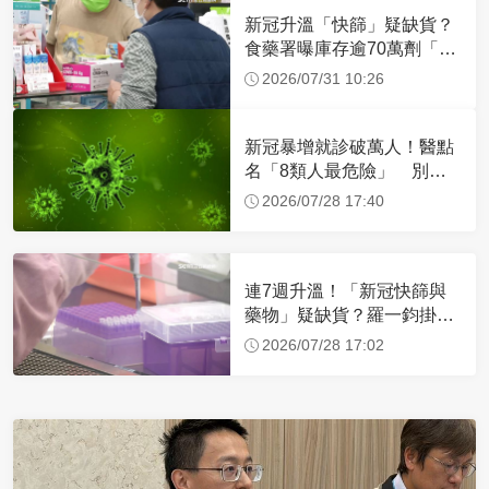
新冠升溫「快篩」疑缺貨？
食藥署曝庫存逾70萬劑「1
萬家門市」穩定供貨
2026/07/31 10:26
新冠暴增就診破萬人！醫點
名「8類人最危險」 別以
為吹冷氣感冒
2026/07/28 17:40
連7週升溫！「新冠快篩與
藥物」疑缺貨？羅一鈞掛保
證：庫存充足
2026/07/28 17:02