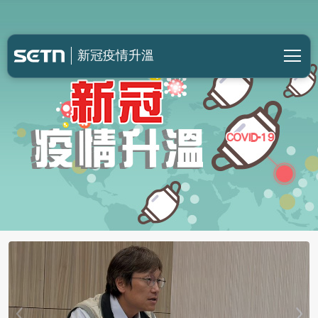
新冠疫情升溫
新冠疫情升溫
被疫情嚇到？新冠疫苗「打氣增10倍」
2.9萬人接種「新款變異株」成主流