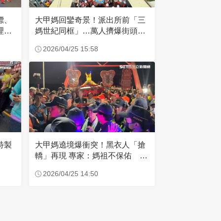
標、
大甲媽回鑾奇景！派出所前「三
理師
媽世紀同框」…萬人擠爆街頭迎
媽祖
2026/04/25 15:58
大甲媽遶境爆衝突！黑衣人「搶
特製
轎」再現 專家：媽祖不保佑 曝
最糟情況
2026/04/25 14:50