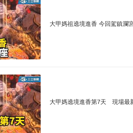
大甲媽祖遶境進香 今回駕鎮瀾
大甲媽遶境進香第7天 現場最