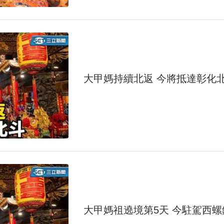
大甲媽持續北返 今將抵達彰化
大甲媽祖遶境第5天 今駐駕西