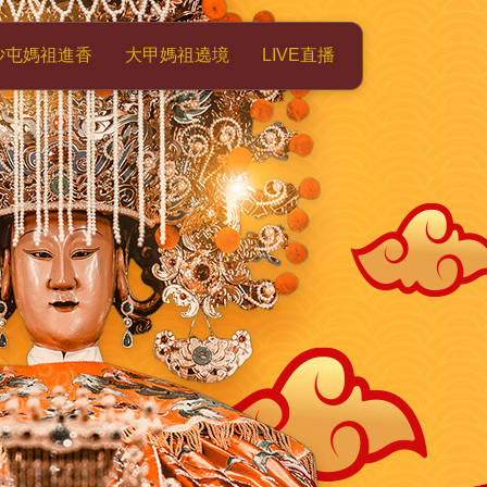
沙屯媽祖進香
大甲媽祖遶境
LIVE直播