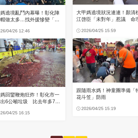
大甲媽遶境狀況連連！顏清
甲媽遶境亂鬥內幕曝！彰化陣
江啓臣「未對年」惹議 命
衣帽做太多…找外援慘變「自
說話了
人互打」
2026/04/25 15:59
26/04/26 12:46
跟隨雨水媽！神童團準備「
甲媽回鑾鞭炮狂炸！彰化市一
花斗笠」防雨
出6公噸垃圾 比去年多700
斤
2026/04/25 15:19
26/04/25 16:15