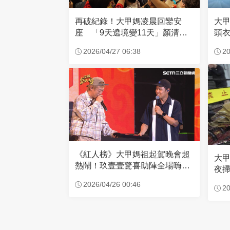
再破紀錄！大甲媽凌晨回鑾安
大
座 「9天遶境變11天」顏清標
頭
這樣說
己
2026/04/27 06:38
20
《紅人榜》大甲媽祖起駕晚會超
大
熱鬧！玖壹壹驚喜助陣全場嗨
夜掃
翻！
公
2026/04/26 00:46
20