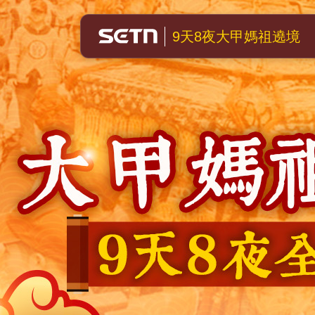
大甲媽祖遶境
9天8夜大甲媽祖遶境