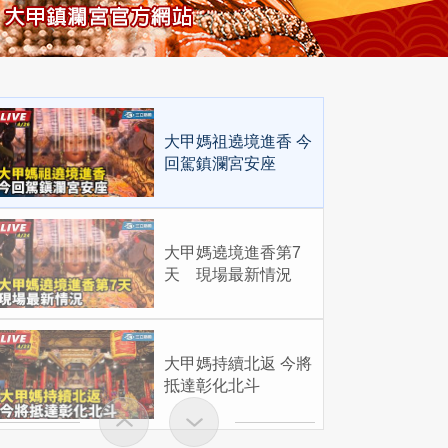
大甲媽祖遶境進香 今
回駕鎮瀾宮安座
大甲媽遶境進香第7
天 現場最新情況
大甲媽持續北返 今將
抵達彰化北斗