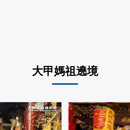
大甲媽祖遶境