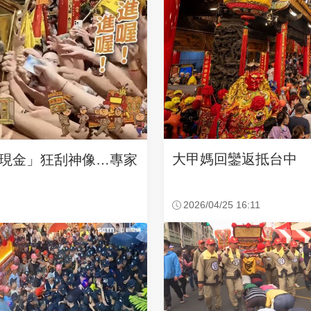
大甲媽回鑾返抵台中 
現金」狂刮神像…專家
2026/04/25 16:11