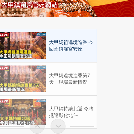
大甲媽祖遶境進香 今
回駕鎮瀾宮安座
大甲媽遶境進香第7
天 現場最新情況
大甲媽持續北返 今將
抵達彰化北斗