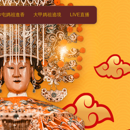
沙屯媽祖進香
大甲媽祖遶境
LIVE直播