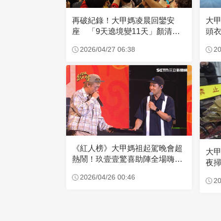
再破紀錄！大甲媽凌晨回鑾安
大
座 「9天遶境變11天」顏清標
頭
這樣說
己
2026/04/27 06:38
20
《紅人榜》大甲媽祖起駕晚會超
大
熱鬧！玖壹壹驚喜助陣全場嗨
夜掃
翻！
公
2026/04/26 00:46
20