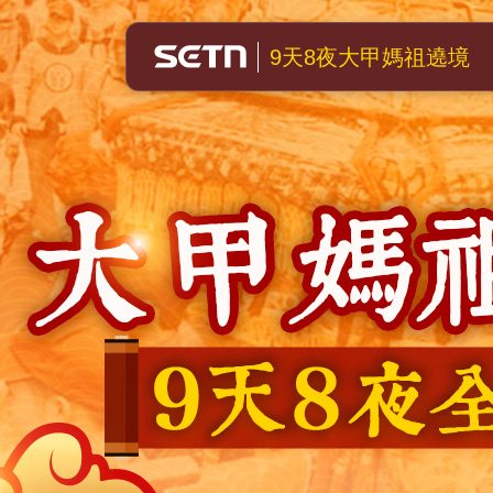
大甲媽祖遶境
9天8夜大甲媽祖遶境