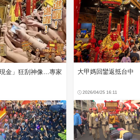
大甲媽回鑾返抵台中 
現金」狂刮神像…專家
2026/04/25 16:11