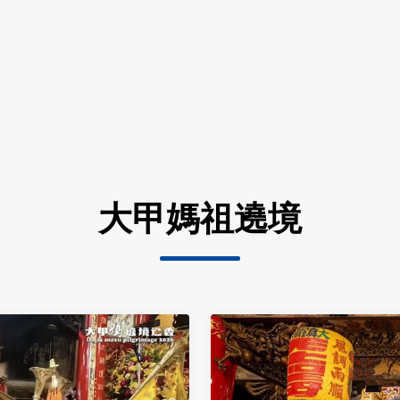
大甲媽祖遶境