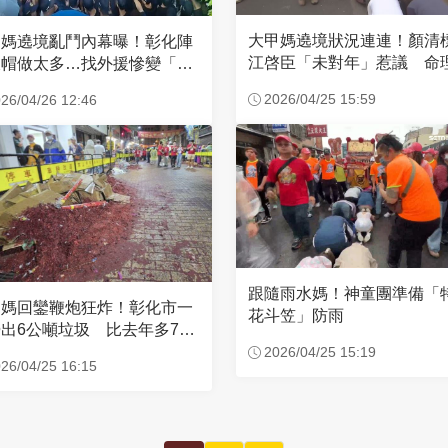
大甲媽遶境狀況連連！顏清
甲媽遶境亂鬥內幕曝！彰化陣
江啓臣「未對年」惹議 命
衣帽做太多…找外援慘變「自
說話了
人互打」
2026/04/25 15:59
26/04/26 12:46
跟隨雨水媽！神童團準備「
甲媽回鑾鞭炮狂炸！彰化市一
花斗笠」防雨
出6公噸垃圾 比去年多700
斤
2026/04/25 15:19
26/04/25 16:15