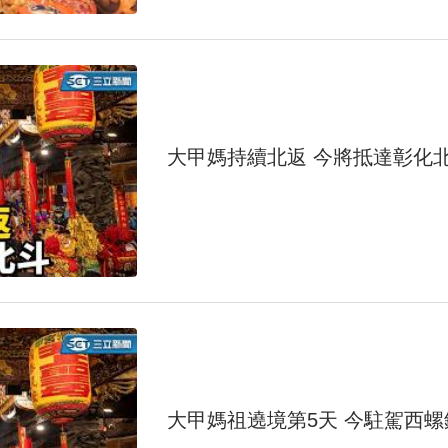
大甲媽持續北返 今將抵達彰化
大甲媽祖遶境第5天 今駐駕西