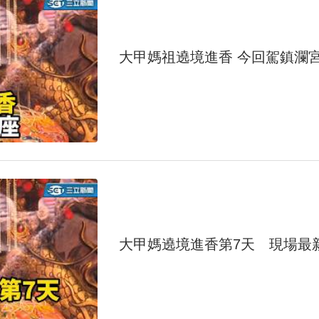
大甲媽祖遶境進香 今回駕鎮瀾
大甲媽遶境進香第7天 現場最