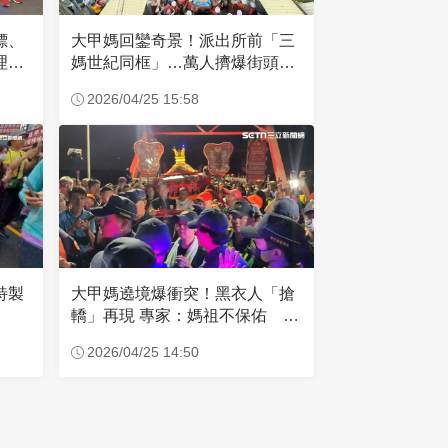
標、
大甲媽回鑾奇景！派出所前「三
理師
媽世紀同框」…萬人擠爆街頭迎
媽祖
2026/04/25 15:58
大甲媽遶境爆衝突！黑衣人「搶
特製
轎」再現 專家：媽祖不保佑 曝
最糟情況
2026/04/25 14:50