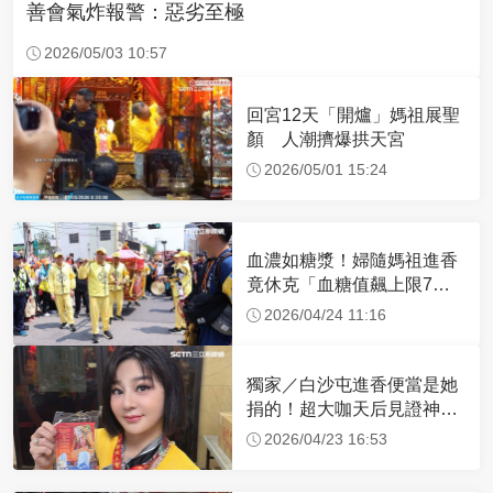
善會氣炸報警：惡劣至極
2026/05/03 10:57
回宮12天「開爐」媽祖展聖
顏 人潮擠爆拱天宮
2026/05/01 15:24
血濃如糖漿！婦隨媽祖進香
竟休克「血糖值飆上限7
倍」 醫曝原因
2026/04/24 11:16
獨家／白沙屯進香便當是她
捐的！超大咖天后見證神
蹟 一靠近媽祖就爆哭
2026/04/23 16:53