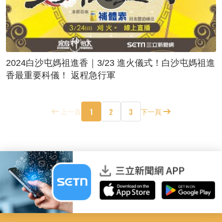
2024白沙屯媽祖進香｜3/23 進火儀式！白沙屯媽祖進
香最重要科儀！ 返程急行軍
1
2
3
上一頁
下一頁