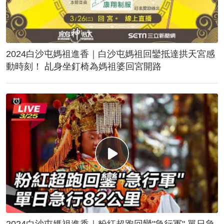
2024白沙屯媽祖進香｜白沙屯媽祖回鑾抵達拱天宮感
動時刻！ 乩身坐釘椅為媽祖婆回宮開路
2024白沙屯媽祖進香｜粉紅超跑回鑾"急行軍" 單日急