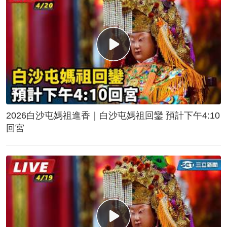
2026白沙屯媽祖進香｜白沙屯媽祖回鑾 預計下午4:10
回宮