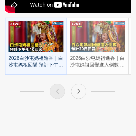
2026白沙屯媽祖進香｜白
2026白沙屯媽祖進香｜白
2
沙屯媽祖回鑾 預計下午
沙屯媽祖回鑾進入倒數 預
4:10回宮
計20日回宮