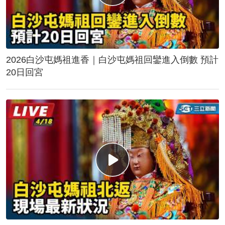
2026白沙屯媽祖進香｜白沙屯媽祖回鑾進入倒數 預計
20日回宮