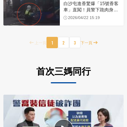
白沙屯進香驚爆「15號香客
車」直闖！員警下跪肉身擋
車：讓行人先過
2026/04/22 15:19
1
2
3
上一頁
下一頁
首次三媽同行