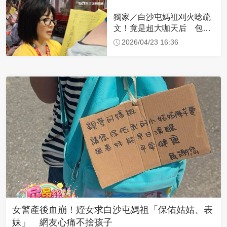
獨家／白沙屯媽祖刈火唸疏
文！竟是超大咖天后 包尿
布忍尿5小時不喊累
2026/04/23 16:36
女警產後血崩！姪女求白沙屯媽祖「保佑姑姑、表
妹」 網友心痛不捨孩子