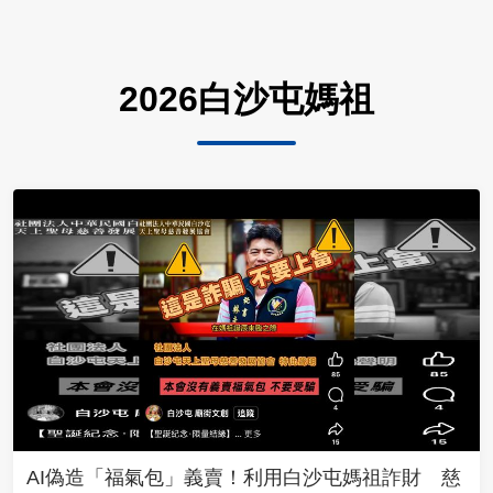
2026白沙屯媽祖
AI偽造「福氣包」義賣！利用白沙屯媽祖詐財 慈