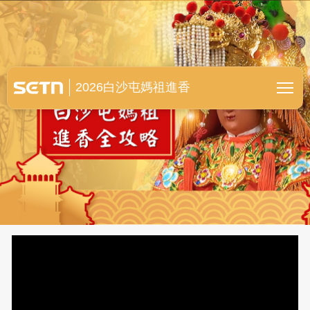
白沙屯媽祖進香全紀錄
2026白沙屯媽祖進香