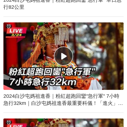
行82公里
2024白沙屯媽祖進香｜粉紅超跑回鑾"急行軍" 7小時
急行32km｜白沙屯媽祖進香最重要科儀！「進火」儀
式後起駕回鑾