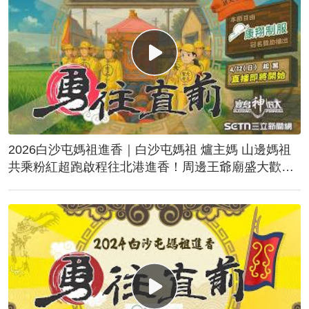
2026白沙屯媽祖進香｜白沙屯媽祖 爐主媽 山邊媽祖
共乘粉紅超跑啟程往北港進香！周邊王爺廟盛大歡
送！