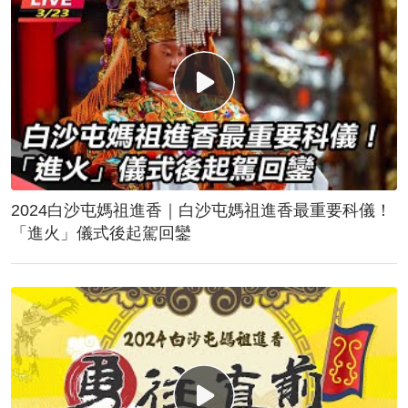
2024白沙屯媽祖進香｜白沙屯媽祖進香最重要科儀！
「進火」儀式後起駕回鑾