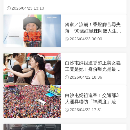
2026/04/23 13:10
獨家／淚崩！香燈腳苦尋失
落 90歲紅龜粿阿嬤人生謝
幕
2026/04/23 06:00
白沙屯媽祖進香超正美女義
工竟是她！身份曝光是最美
禮生 一輩子不結婚
2026/04/22 18:36
白沙屯媽祖進香！交通部3
大運具聯防「神調度」疏運
32.1萬創新高
2026/04/22 17:31