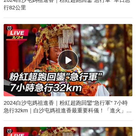
行82公里
2024白沙屯媽祖進香｜粉紅超跑回鑾"急行軍" 7小時
急行32km｜白沙屯媽祖進香最重要科儀！「進火」儀
式後起駕回鑾