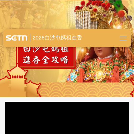
白沙屯媽祖進香全紀錄
2026白沙屯媽祖進香