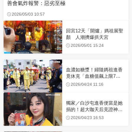
善會氣炸報警：惡劣至極
2026/05/03 10:57
回宮12天「開爐」媽祖展聖
顏 人潮擠爆拱天宮
2026/05/01 15:24
血濃如糖漿！婦隨媽祖進香
竟休克「血糖值飆上限7
倍」 醫曝原因
2026/04/24 11:16
獨家／白沙屯進香便當是她
捐的！超大咖天后見證神
蹟 一靠近媽祖就爆哭
2026/04/23 16:53