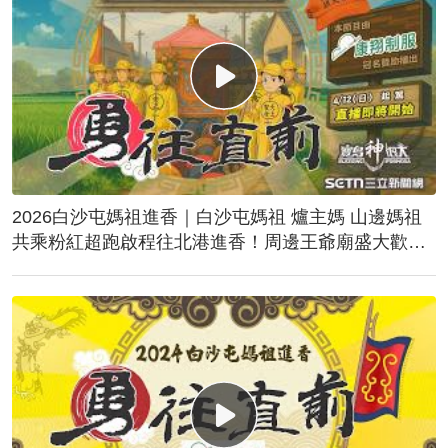
2026白沙屯媽祖進香｜白沙屯媽祖 爐主媽 山邊媽祖
共乘粉紅超跑啟程往北港進香！周邊王爺廟盛大歡
送！