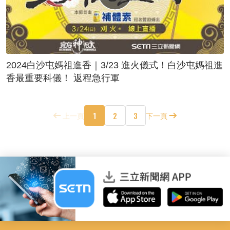
2024白沙屯媽祖進香｜3/23 進火儀式！白沙屯媽祖進
香最重要科儀！ 返程急行軍
1
2
3
上一頁
下一頁