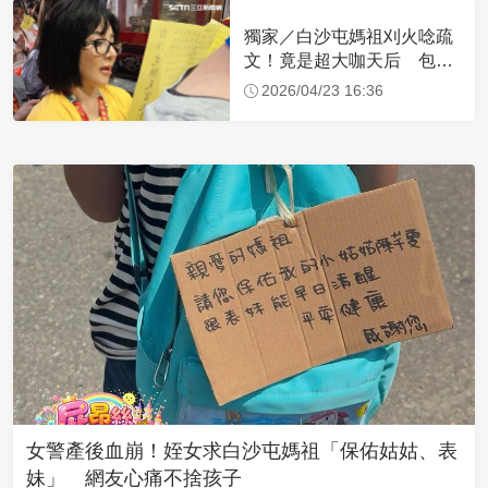
獨家／白沙屯媽祖刈火唸疏
文！竟是超大咖天后 包尿
布忍尿5小時不喊累
2026/04/23 16:36
女警產後血崩！姪女求白沙屯媽祖「保佑姑姑、表
妹」 網友心痛不捨孩子