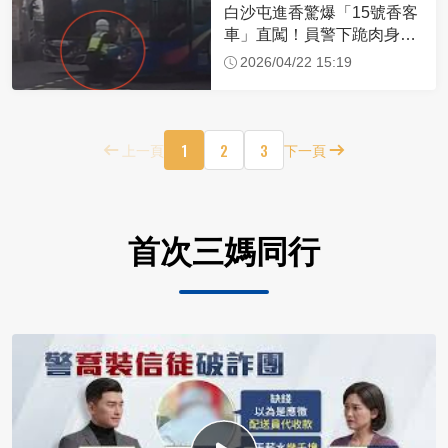
白沙屯進香驚爆「15號香客
車」直闖！員警下跪肉身擋
車：讓行人先過
2026/04/22 15:19
1
2
3
上一頁
下一頁
首次三媽同行