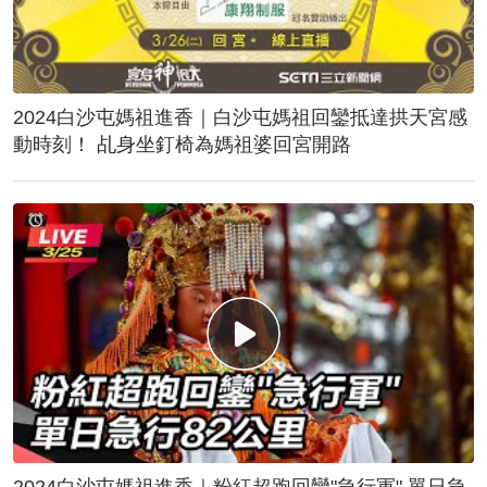
2024白沙屯媽祖進香｜白沙屯媽祖回鑾抵達拱天宮感
動時刻！ 乩身坐釘椅為媽祖婆回宮開路
2024白沙屯媽祖進香｜粉紅超跑回鑾"急行軍" 單日急