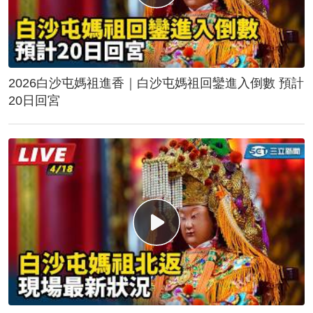
2026白沙屯媽祖進香｜白沙屯媽祖回鑾進入倒數 預計
20日回宮