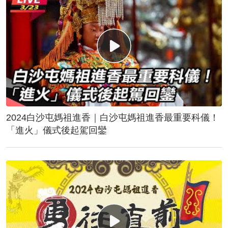
2024白沙屯媽祖進香｜白沙屯媽祖進香最重要科儀！
「進火」儀式後起駕回鑾