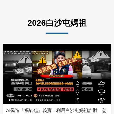
2026白沙屯媽祖
AI偽造「福氣包」義賣！利用白沙屯媽祖詐財 慈