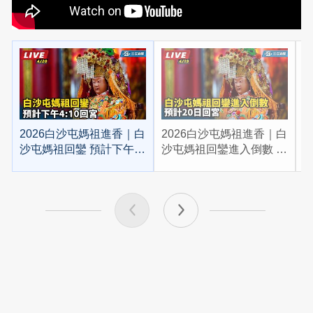
2026白沙屯媽祖進香｜白
2026白沙屯媽祖進香｜白
2
沙屯媽祖回鑾 預計下午
沙屯媽祖回鑾進入倒數 預
4:10回宮
計20日回宮