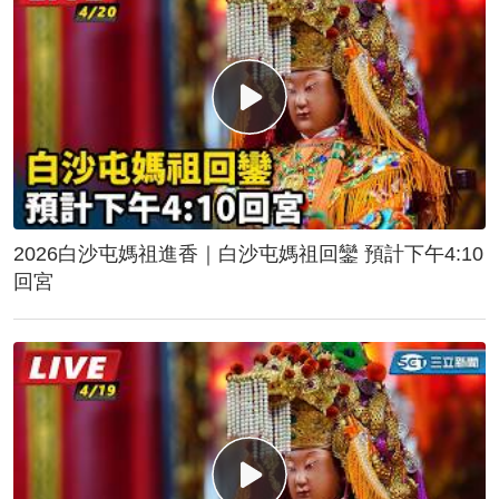
2026白沙屯媽祖進香｜白沙屯媽祖回鑾 預計下午4:10
回宮