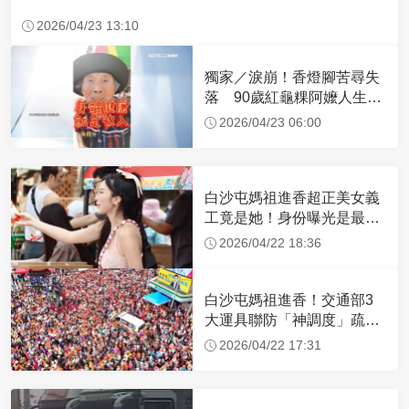
2026/04/23 13:10
獨家／淚崩！香燈腳苦尋失
落 90歲紅龜粿阿嬤人生謝
幕
2026/04/23 06:00
白沙屯媽祖進香超正美女義
工竟是她！身份曝光是最美
禮生 一輩子不結婚
2026/04/22 18:36
白沙屯媽祖進香！交通部3
大運具聯防「神調度」疏運
32.1萬創新高
2026/04/22 17:31