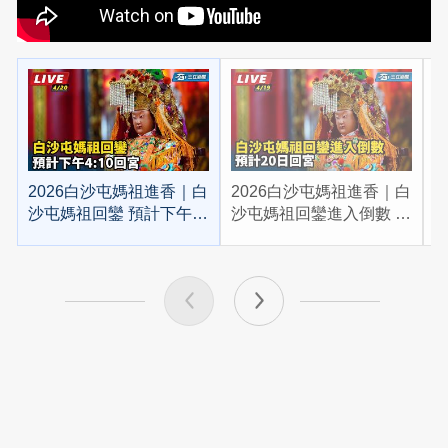
2026白沙屯媽祖進香｜白
2026白沙屯媽祖進香｜白
2
沙屯媽祖回鑾 預計下午
沙屯媽祖回鑾進入倒數 預
4:10回宮
計20日回宮