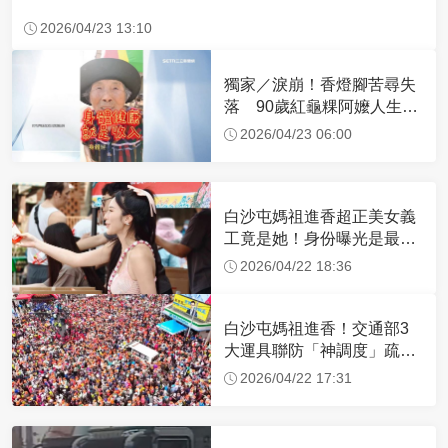
2026/04/23 13:10
獨家／淚崩！香燈腳苦尋失
落 90歲紅龜粿阿嬤人生謝
幕
2026/04/23 06:00
白沙屯媽祖進香超正美女義
工竟是她！身份曝光是最美
禮生 一輩子不結婚
2026/04/22 18:36
白沙屯媽祖進香！交通部3
大運具聯防「神調度」疏運
32.1萬創新高
2026/04/22 17:31