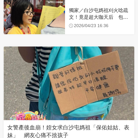
獨家／白沙屯媽祖刈火唸疏
文！竟是超大咖天后 包尿
布忍尿5小時不喊累
2026/04/23 16:36
女警產後血崩！姪女求白沙屯媽祖「保佑姑姑、表
妹」 網友心痛不捨孩子