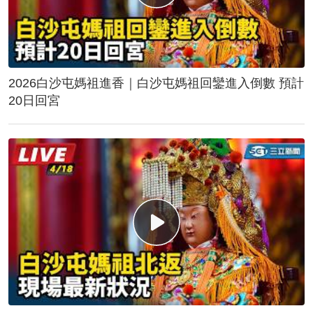
2026白沙屯媽祖進香｜白沙屯媽祖回鑾進入倒數 預計
20日回宮