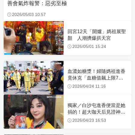
善會氣炸報警：惡劣至極
2026/05/03 10:57
回宮12天「開爐」媽祖展聖
顏 人潮擠爆拱天宮
2026/05/01 15:24
血濃如糖漿！婦隨媽祖進香
竟休克「血糖值飆上限7
倍」 醫曝原因
2026/04/24 11:16
獨家／白沙屯進香便當是她
捐的！超大咖天后見證神
蹟 一靠近媽祖就爆哭
2026/04/23 16:53