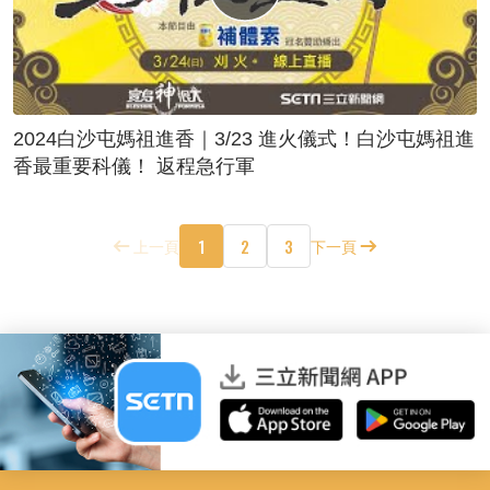
2024白沙屯媽祖進香｜3/23 進火儀式！白沙屯媽祖進
香最重要科儀！ 返程急行軍
1
2
3
上一頁
下一頁