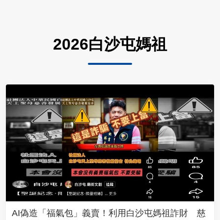
2026白沙屯媽祖
AI偽造「福氣包」義賣！利用白沙屯媽祖詐財 慈