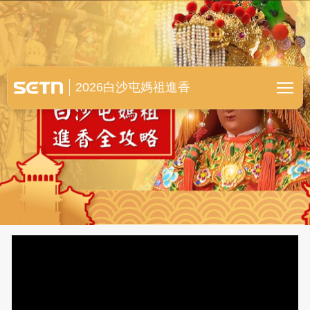
白沙屯媽祖進香全紀錄
2026白沙屯媽祖進香