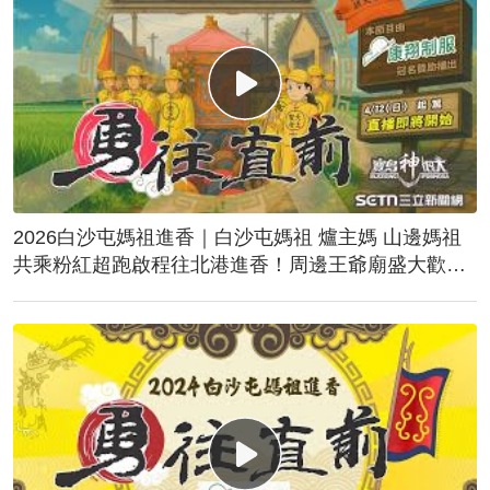
2026白沙屯媽祖進香｜白沙屯媽祖 爐主媽 山邊媽祖
共乘粉紅超跑啟程往北港進香！周邊王爺廟盛大歡
送！