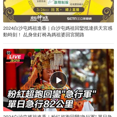
2024白沙屯媽祖進香｜白沙屯媽祖回鑾抵達拱天宮感
動時刻！ 乩身坐釘椅為媽祖婆回宮開路
2024白沙屯媽祖進香｜粉紅超跑回鑾"急行軍" 單日急