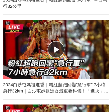
行82公里
2024白沙屯媽祖進香｜粉紅超跑回鑾"急行軍" 7小時
急行32km｜白沙屯媽祖進香最重要科儀！「進火」儀
式後起駕回鑾