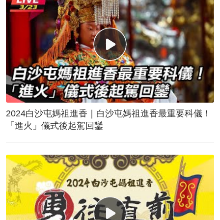
2024白沙屯媽祖進香｜白沙屯媽祖進香最重要科儀！
「進火」儀式後起駕回鑾