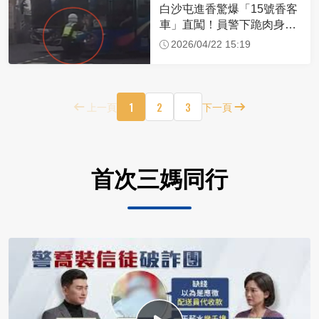
白沙屯進香驚爆「15號香客
車」直闖！員警下跪肉身擋
車：讓行人先過
2026/04/22 15:19
1
2
3
上一頁
下一頁
首次三媽同行