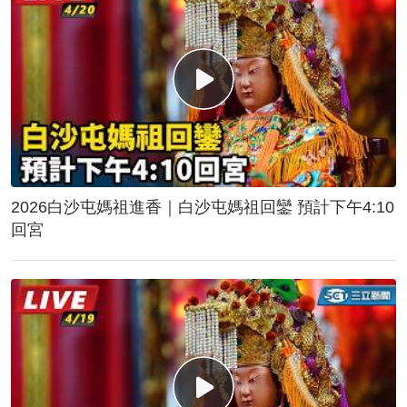
2026白沙屯媽祖進香｜白沙屯媽祖回鑾 預計下午4:10
回宮