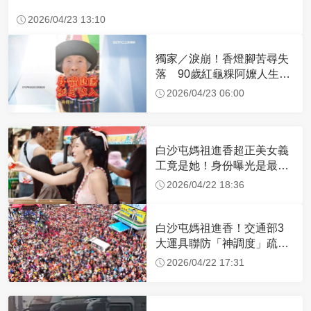
2026/04/23 13:10
獨家／淚崩！香燈腳苦尋失
落 90歲紅龜粿阿嬤人生謝
幕
2026/04/23 06:00
白沙屯媽祖進香超正美女義
工竟是她！身份曝光是最美
禮生 一輩子不結婚
2026/04/22 18:36
白沙屯媽祖進香！交通部3
大運具聯防「神調度」疏運
32.1萬創新高
2026/04/22 17:31