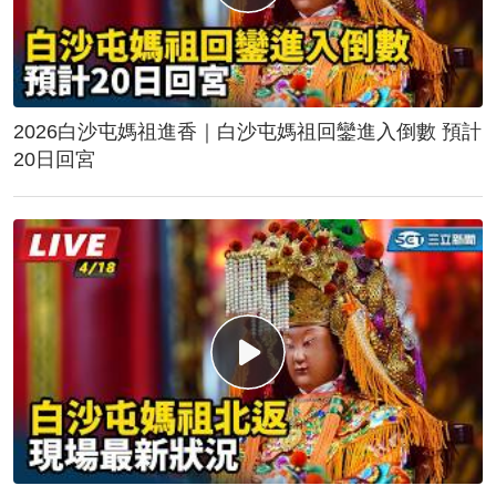
2026白沙屯媽祖進香｜白沙屯媽祖回鑾進入倒數 預計
20日回宮