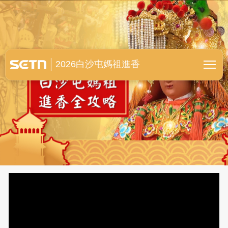
白沙屯媽祖進香全紀錄
2026白沙屯媽祖進香