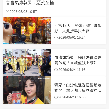
善會氣炸報警：惡劣至極
2026/05/03 10:57
回宮12天「開爐」媽祖展聖
顏 人潮擠爆拱天宮
2026/05/01 15:24
血濃如糖漿！婦隨媽祖進香
竟休克「血糖值飆上限7
倍」 醫曝原因
2026/04/24 11:16
獨家／白沙屯進香便當是她
捐的！超大咖天后見證神
蹟 一靠近媽祖就爆哭
2026/04/23 16:53