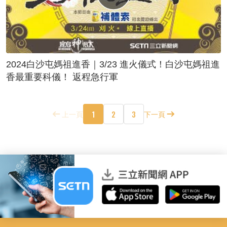
2024白沙屯媽祖進香｜3/23 進火儀式！白沙屯媽祖進
香最重要科儀！ 返程急行軍
1
2
3
上一頁
下一頁