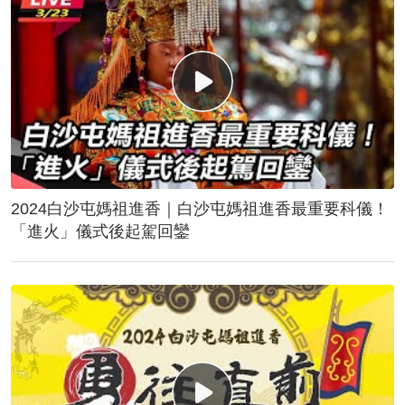
2024白沙屯媽祖進香｜白沙屯媽祖進香最重要科儀！
「進火」儀式後起駕回鑾