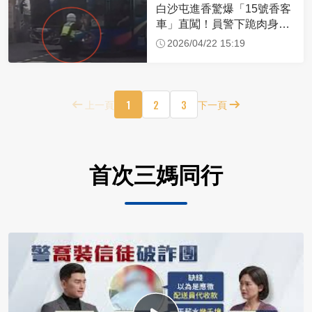
白沙屯進香驚爆「15號香客
車」直闖！員警下跪肉身擋
車：讓行人先過
2026/04/22 15:19
1
2
3
上一頁
下一頁
首次三媽同行