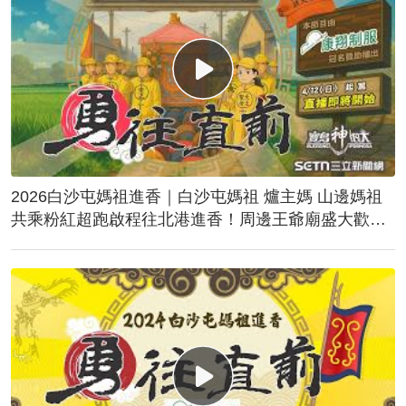
2026白沙屯媽祖進香｜白沙屯媽祖 爐主媽 山邊媽祖
共乘粉紅超跑啟程往北港進香！周邊王爺廟盛大歡
送！