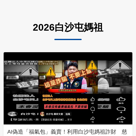
2026白沙屯媽祖
AI偽造「福氣包」義賣！利用白沙屯媽祖詐財 慈