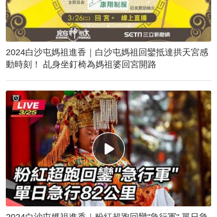
2024白沙屯媽祖進香｜白沙屯媽祖回鑾抵達拱天宮感
動時刻！ 乩身坐釘椅為媽祖婆回宮開路
2024白沙屯媽祖進香｜粉紅超跑回鑾"急行軍" 單日急