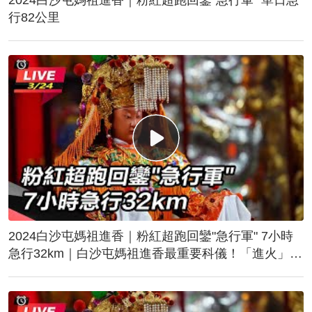
行82公里
2024白沙屯媽祖進香｜粉紅超跑回鑾"急行軍" 7小時
急行32km｜白沙屯媽祖進香最重要科儀！「進火」儀
式後起駕回鑾