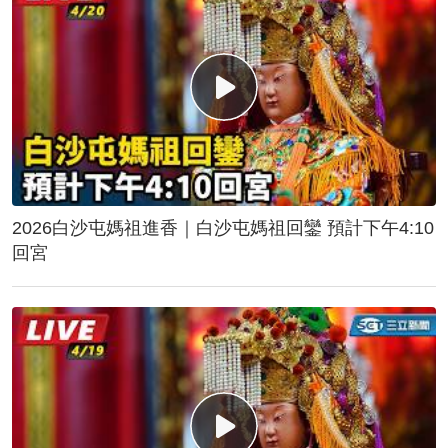
2026白沙屯媽祖進香｜白沙屯媽祖回鑾 預計下午4:10
回宮