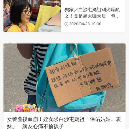
獨家／白沙屯媽祖刈火唸疏
文！竟是超大咖天后 包尿
布忍尿5小時不喊累
2026/04/23 16:36
女警產後血崩！姪女求白沙屯媽祖「保佑姑姑、表
妹」 網友心痛不捨孩子