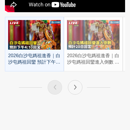
2026白沙屯媽祖進香｜白
2026白沙屯媽祖進香｜白
2
沙屯媽祖回鑾 預計下午
沙屯媽祖回鑾進入倒數 預
4:10回宮
計20日回宮