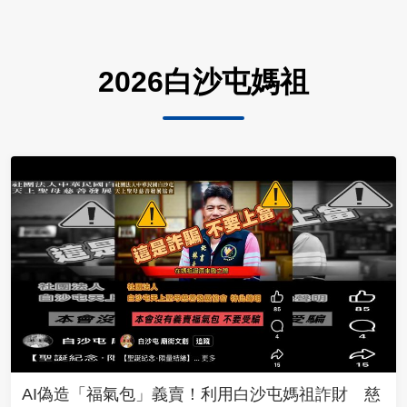
2026白沙屯媽祖
AI偽造「福氣包」義賣！利用白沙屯媽祖詐財 慈