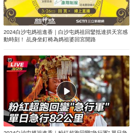
2024白沙屯媽祖進香｜白沙屯媽祖回鑾抵達拱天宮感
動時刻！ 乩身坐釘椅為媽祖婆回宮開路
2024白沙屯媽祖進香｜粉紅超跑回鑾"急行軍" 單日急