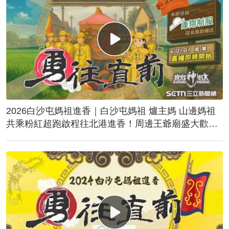
2026白沙屯媽祖進香｜白沙屯媽祖 爐主媽 山邊媽祖
共乘粉紅超跑啟程往北港進香！周邊王爺廟盛大歡
送！