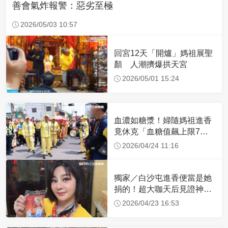
善會氣炸報警：惡劣至極
2026/05/03 10:57
回宮12天「開爐」媽祖展聖
顏 人潮擠爆拱天宮
2026/05/01 15:24
血濃如糖漿！婦隨媽祖進香
竟休克「血糖值飆上限7
倍」 醫曝原因
2026/04/24 11:16
獨家／白沙屯進香便當是她
捐的！超大咖天后見證神
蹟 一靠近媽祖就爆哭
2026/04/23 16:53