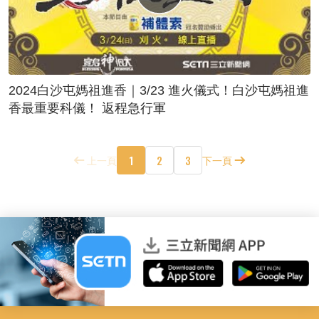
2024白沙屯媽祖進香｜3/23 進火儀式！白沙屯媽祖進
香最重要科儀！ 返程急行軍
1
2
3
上一頁
下一頁