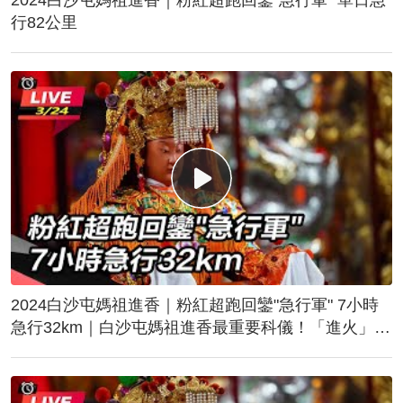
行82公里
2024白沙屯媽祖進香｜粉紅超跑回鑾"急行軍" 7小時
急行32km｜白沙屯媽祖進香最重要科儀！「進火」儀
式後起駕回鑾