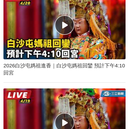
2026白沙屯媽祖進香｜白沙屯媽祖回鑾 預計下午4:10
回宮