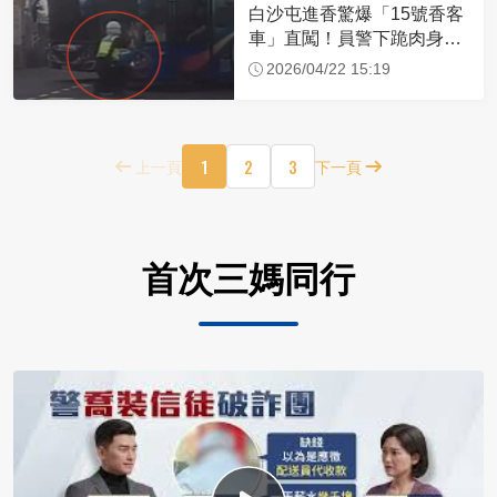
白沙屯進香驚爆「15號香客
車」直闖！員警下跪肉身擋
車：讓行人先過
2026/04/22 15:19
1
2
3
上一頁
下一頁
首次三媽同行