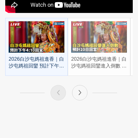
2026白沙屯媽祖進香｜白
2026白沙屯媽祖進香｜白
2
沙屯媽祖回鑾 預計下午
沙屯媽祖回鑾進入倒數 預
4:10回宮
計20日回宮