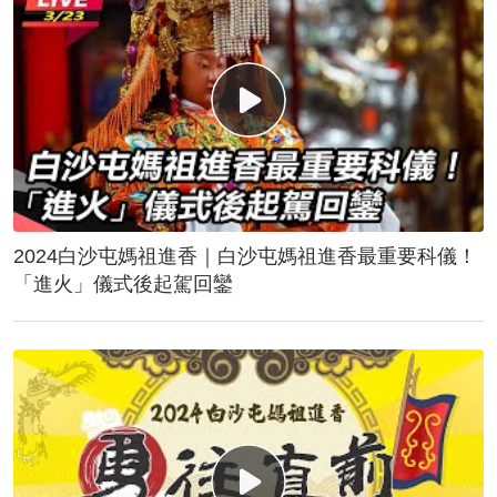
2024白沙屯媽祖進香｜白沙屯媽祖進香最重要科儀！
「進火」儀式後起駕回鑾