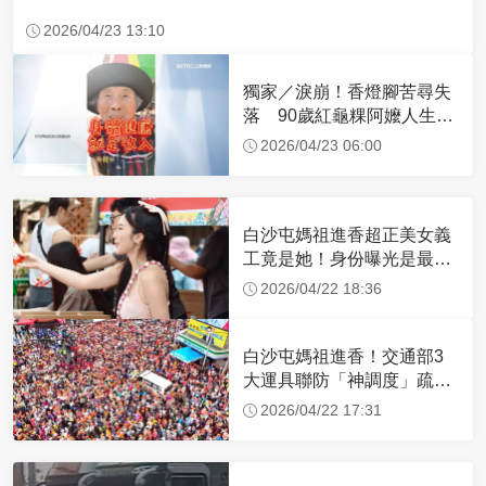
2026/04/23 13:10
獨家／淚崩！香燈腳苦尋失
落 90歲紅龜粿阿嬤人生謝
幕
2026/04/23 06:00
白沙屯媽祖進香超正美女義
工竟是她！身份曝光是最美
禮生 一輩子不結婚
2026/04/22 18:36
白沙屯媽祖進香！交通部3
大運具聯防「神調度」疏運
32.1萬創新高
2026/04/22 17:31