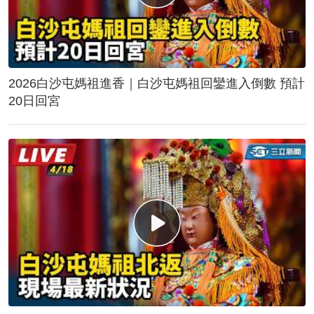
2026白沙屯媽祖進香｜白沙屯媽祖回鑾進入倒數 預計
20日回宮