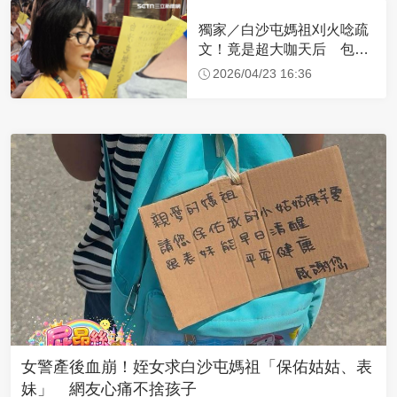
獨家／白沙屯媽祖刈火唸疏
文！竟是超大咖天后 包尿
布忍尿5小時不喊累
2026/04/23 16:36
女警產後血崩！姪女求白沙屯媽祖「保佑姑姑、表
妹」 網友心痛不捨孩子