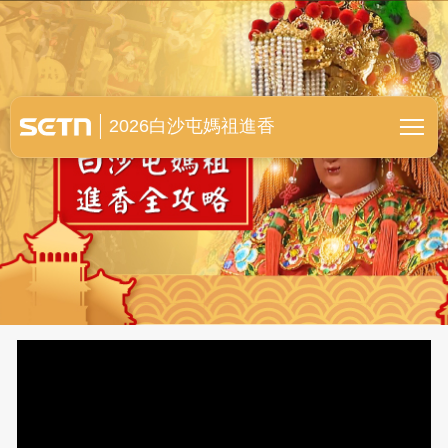
白沙屯媽祖進香全紀錄
2026白沙屯媽祖進香