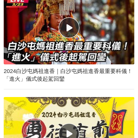
2024白沙屯媽祖進香｜白沙屯媽祖進香最重要科儀！
「進火」儀式後起駕回鑾