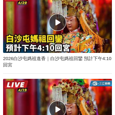
2026白沙屯媽祖進香｜白沙屯媽祖回鑾 預計下午4:10
回宮