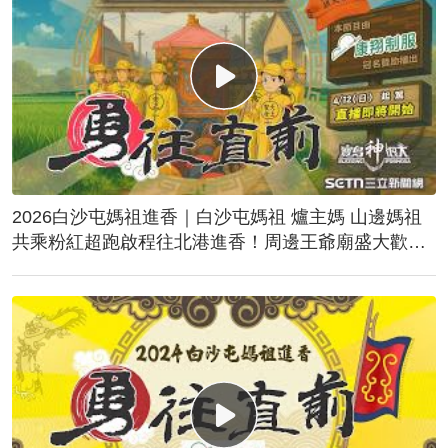
2026白沙屯媽祖進香｜白沙屯媽祖 爐主媽 山邊媽祖
共乘粉紅超跑啟程往北港進香！周邊王爺廟盛大歡
送！