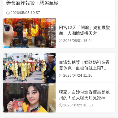
善會氣炸報警：惡劣至極
2026/05/03 10:57
回宮12天「開爐」媽祖展聖
顏 人潮擠爆拱天宮
2026/05/01 15:24
血濃如糖漿！婦隨媽祖進香
竟休克「血糖值飆上限7
倍」 醫曝原因
2026/04/24 11:16
獨家／白沙屯進香便當是她
捐的！超大咖天后見證神
蹟 一靠近媽祖就爆哭
2026/04/23 16:53