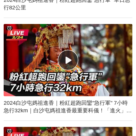
行82公里
2024白沙屯媽祖進香｜粉紅超跑回鑾"急行軍" 7小時
急行32km｜白沙屯媽祖進香最重要科儀！「進火」儀
式後起駕回鑾