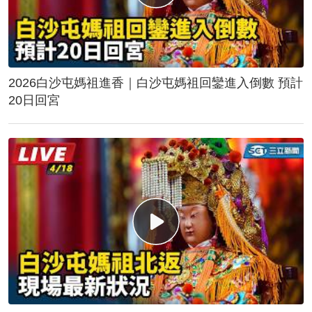
2026白沙屯媽祖進香｜白沙屯媽祖回鑾進入倒數 預計
20日回宮