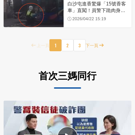
白沙屯進香驚爆「15號香客
車」直闖！員警下跪肉身擋
車：讓行人先過
2026/04/22 15:19
1
2
3
上一頁
下一頁
首次三媽同行