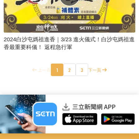
2024白沙屯媽祖進香｜3/23 進火儀式！白沙屯媽祖進
香最重要科儀！ 返程急行軍
1
2
3
上一頁
下一頁