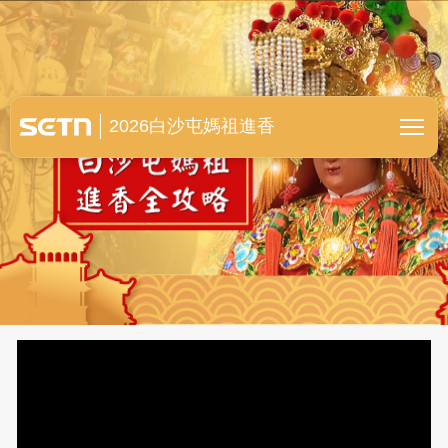
白沙屯媽祖進香全紀錄
2026白沙屯媽祖進香