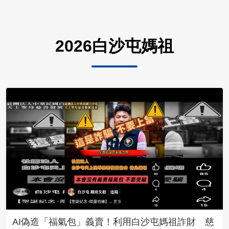
2026白沙屯媽祖
AI偽造「福氣包」義賣！利用白沙屯媽祖詐財 慈