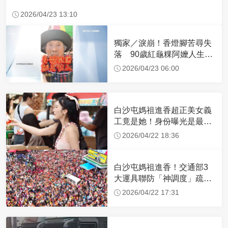
2026/04/23 13:10
獨家／淚崩！香燈腳苦尋失
落 90歲紅龜粿阿嬤人生謝
幕
2026/04/23 06:00
白沙屯媽祖進香超正美女義
工竟是她！身份曝光是最美
禮生 一輩子不結婚
2026/04/22 18:36
白沙屯媽祖進香！交通部3
大運具聯防「神調度」疏運
32.1萬創新高
2026/04/22 17:31