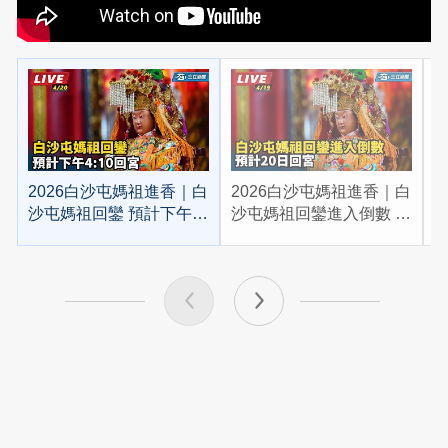
2026白沙屯媽祖進香｜白
2026白沙屯媽祖進香｜白
2
沙屯媽祖回鑾 預計下午
沙屯媽祖回鑾進入倒數 預
4:10回宮
計20日回宮