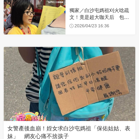
獨家／白沙屯媽祖刈火唸疏
文！竟是超大咖天后 包尿
布忍尿5小時不喊累
2026/04/23 16:36
女警產後血崩！姪女求白沙屯媽祖「保佑姑姑、表
妹」 網友心痛不捨孩子