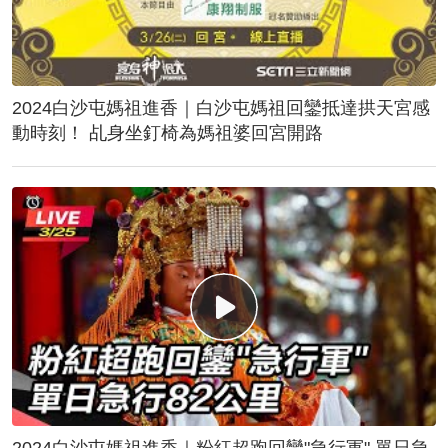
2024白沙屯媽祖進香｜白沙屯媽祖回鑾抵達拱天宮感
動時刻！ 乩身坐釘椅為媽祖婆回宮開路
2024白沙屯媽祖進香｜粉紅超跑回鑾"急行軍" 單日急