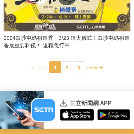
2024白沙屯媽祖進香｜3/23 進火儀式！白沙屯媽祖進
香最重要科儀！ 返程急行軍
1
2
3
上一頁
下一頁