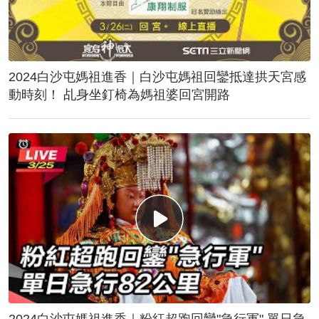
2024白沙屯媽祖進香｜白沙屯媽祖回鑾抵達拱天宮感
動時刻！ 乩身坐釘椅為媽祖婆回宮開路
2024白沙屯媽祖進香｜粉紅超跑回鑾"急行軍" 單日急