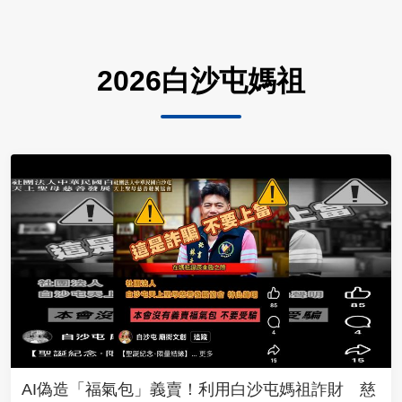
2026白沙屯媽祖
AI偽造「福氣包」義賣！利用白沙屯媽祖詐財 慈