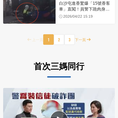
白沙屯進香驚爆「15號香客
車」直闖！員警下跪肉身擋
車：讓行人先過
2026/04/22 15:19
1
2
3
上一頁
下一頁
首次三媽同行