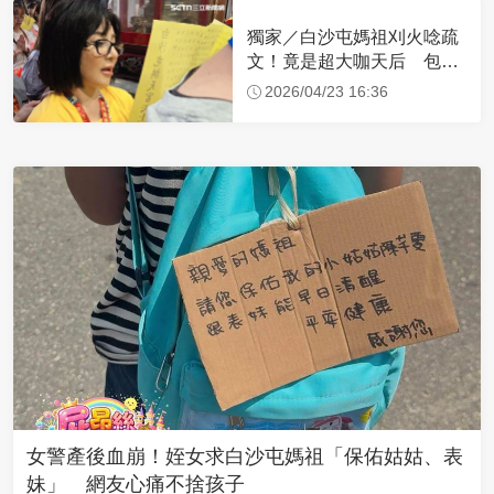
獨家／白沙屯媽祖刈火唸疏
文！竟是超大咖天后 包尿
布忍尿5小時不喊累
2026/04/23 16:36
女警產後血崩！姪女求白沙屯媽祖「保佑姑姑、表
妹」 網友心痛不捨孩子