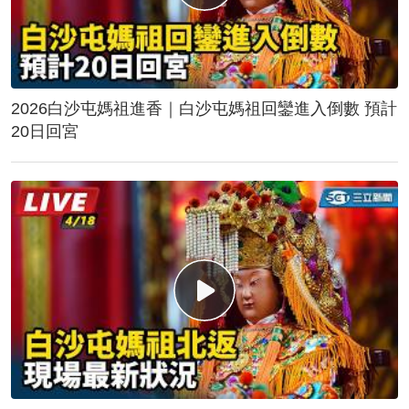
2026白沙屯媽祖進香｜白沙屯媽祖回鑾進入倒數 預計
20日回宮