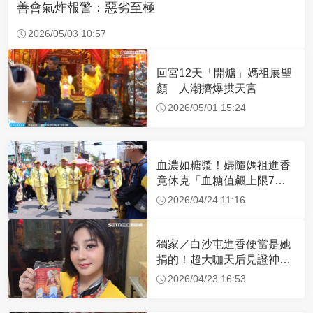
善會氣炸報警：惡劣至極
2026/05/03 10:57
回宮12天「開爐」媽祖展聖
顏 人潮擠爆拱天宮
2026/05/01 15:24
血濃如糖漿！婦隨媽祖進香
竟休克「血糖值飆上限7
倍」 醫曝原因
2026/04/24 11:16
獨家／白沙屯進香便當是她
捐的！超大咖天后見證神
蹟 一靠近媽祖就爆哭
2026/04/23 16:53