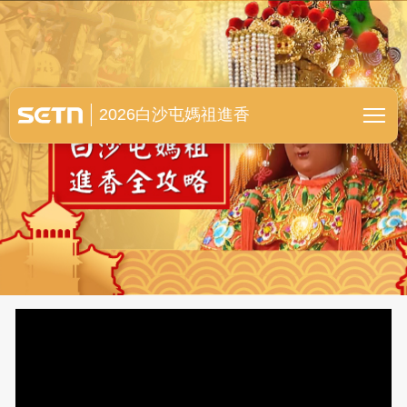
白沙屯媽祖進香全紀錄
2026白沙屯媽祖進香