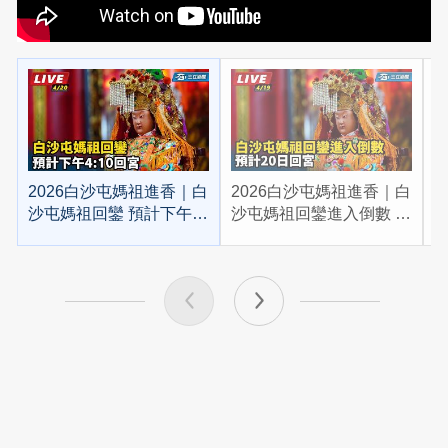
2026白沙屯媽祖進香｜白
2026白沙屯媽祖進香｜白
2
沙屯媽祖回鑾 預計下午
沙屯媽祖回鑾進入倒數 預
4:10回宮
計20日回宮