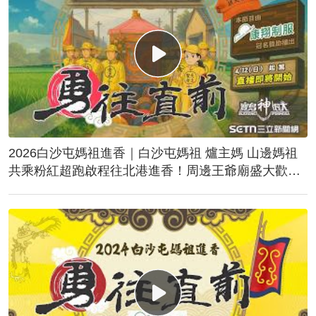
2026白沙屯媽祖進香｜白沙屯媽祖 爐主媽 山邊媽祖
共乘粉紅超跑啟程往北港進香！周邊王爺廟盛大歡
送！