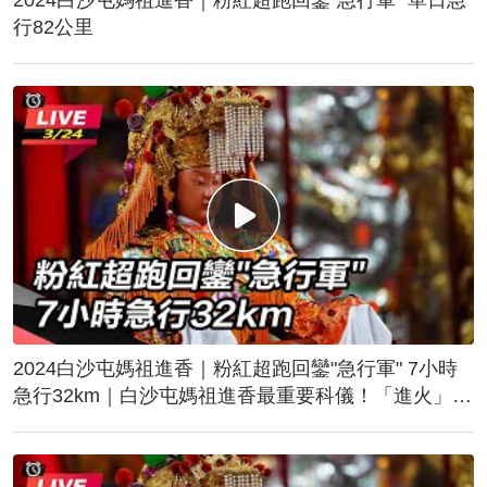
行82公里
2024白沙屯媽祖進香｜粉紅超跑回鑾"急行軍" 7小時
急行32km｜白沙屯媽祖進香最重要科儀！「進火」儀
式後起駕回鑾