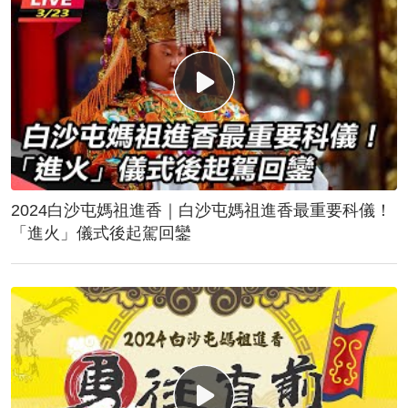
2024白沙屯媽祖進香｜白沙屯媽祖進香最重要科儀！
「進火」儀式後起駕回鑾