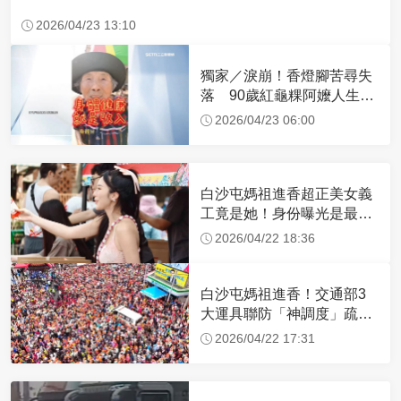
2026/04/23 13:10
獨家／淚崩！香燈腳苦尋失
落 90歲紅龜粿阿嬤人生謝
幕
2026/04/23 06:00
白沙屯媽祖進香超正美女義
工竟是她！身份曝光是最美
禮生 一輩子不結婚
2026/04/22 18:36
白沙屯媽祖進香！交通部3
大運具聯防「神調度」疏運
32.1萬創新高
2026/04/22 17:31