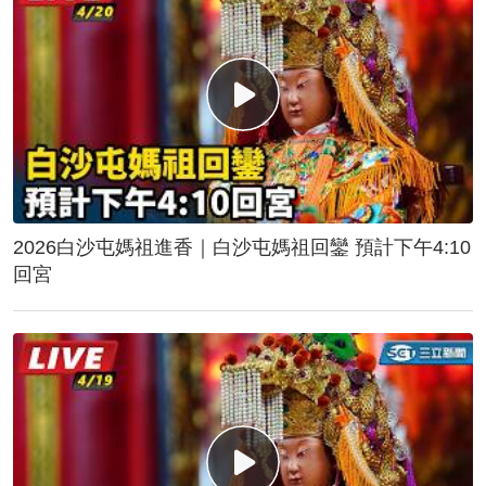
2026白沙屯媽祖進香｜白沙屯媽祖回鑾 預計下午4:10
回宮