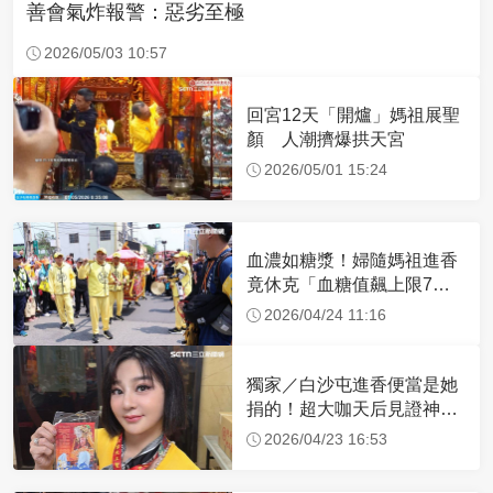
善會氣炸報警：惡劣至極
2026/05/03 10:57
回宮12天「開爐」媽祖展聖
顏 人潮擠爆拱天宮
2026/05/01 15:24
血濃如糖漿！婦隨媽祖進香
竟休克「血糖值飆上限7
倍」 醫曝原因
2026/04/24 11:16
獨家／白沙屯進香便當是她
捐的！超大咖天后見證神
蹟 一靠近媽祖就爆哭
2026/04/23 16:53