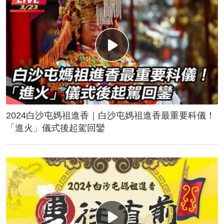
2024白沙屯媽祖進香｜白沙屯媽祖進香最重要科儀！
「進火」儀式後起駕回鑾