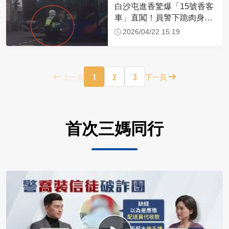
白沙屯進香驚爆「15號香客
車」直闖！員警下跪肉身擋
車：讓行人先過
2026/04/22 15:19
1
2
3
上一頁
下一頁
首次三媽同行