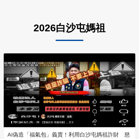
2026白沙屯媽祖
AI偽造「福氣包」義賣！利用白沙屯媽祖詐財 慈