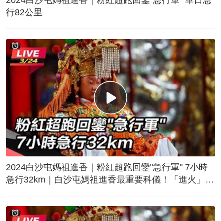
行82公里
2024白沙屯媽祖進香｜粉紅超跑回鑾"急行軍" 7小時
急行32km｜白沙屯媽祖進香最重要科儀！「進火」儀
式後起駕回鑾