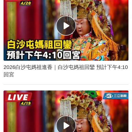
2026白沙屯媽祖進香｜白沙屯媽祖回鑾 預計下午4:10
回宮