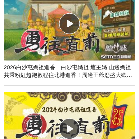
2026白沙屯媽祖進香｜白沙屯媽祖 爐主媽 山邊媽祖
共乘粉紅超跑啟程往北港進香！周邊王爺廟盛大歡
送！