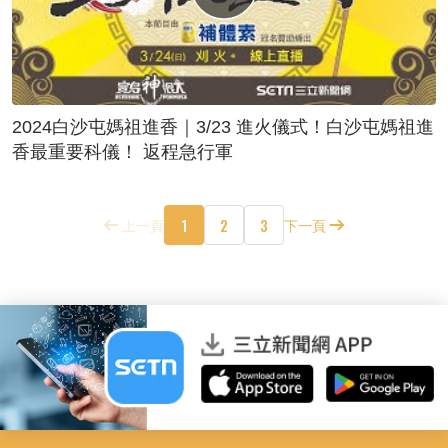
2024白沙屯媽祖進香｜3/23 進火儀式！白沙屯媽祖進
香最重要科儀！ 返程急行軍
1
2
3
上一頁
下一頁