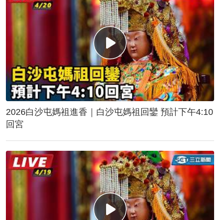
2026白沙屯媽祖進香｜白沙屯媽祖回鑾 預計下午4:10
回宮