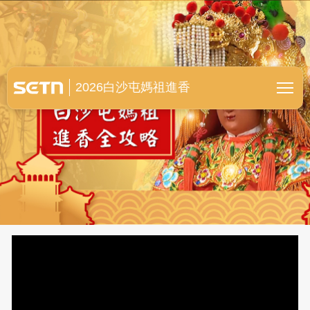
白沙屯媽祖進香全紀錄
2026白沙屯媽祖進香