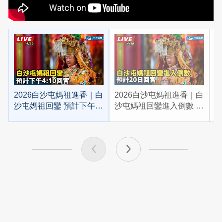
2026白沙屯媽祖進香｜白
2026白沙屯媽祖進香｜白
2
沙屯媽祖回鑾 預計下午
沙屯媽祖回鑾進入倒數 預
4:10回宮
計20日回宮