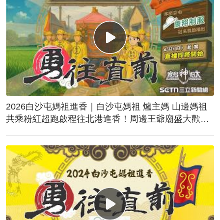
2026白沙屯媽祖進香｜白沙屯媽祖 爐主媽 山邊媽祖
共乘粉紅超跑啟程往北港進香！周邊王爺廟盛大歡
送！