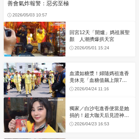
善會氣炸報警：惡劣至極
2026/05/03 10:57
回宮12天「開爐」媽祖展聖
顏 人潮擠爆拱天宮
2026/05/01 15:24
血濃如糖漿！婦隨媽祖進香
竟休克「血糖值飆上限7
倍」 醫曝原因
2026/04/24 11:16
獨家／白沙屯進香便當是她
捐的！超大咖天后見證神
蹟 一靠近媽祖就爆哭
2026/04/23 16:53