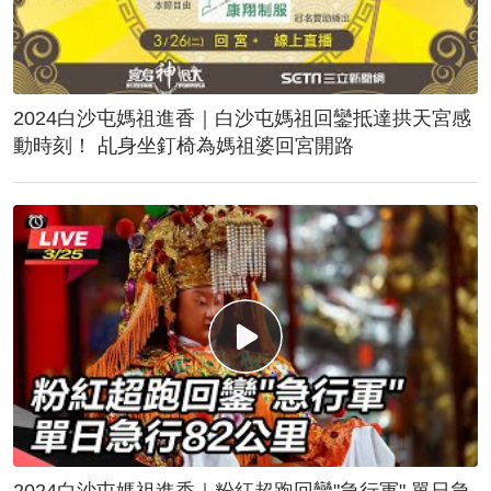
2024白沙屯媽祖進香｜白沙屯媽祖回鑾抵達拱天宮感
動時刻！ 乩身坐釘椅為媽祖婆回宮開路
2024白沙屯媽祖進香｜粉紅超跑回鑾"急行軍" 單日急