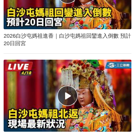
2026白沙屯媽祖進香｜白沙屯媽祖回鑾進入倒數 預計
20日回宮