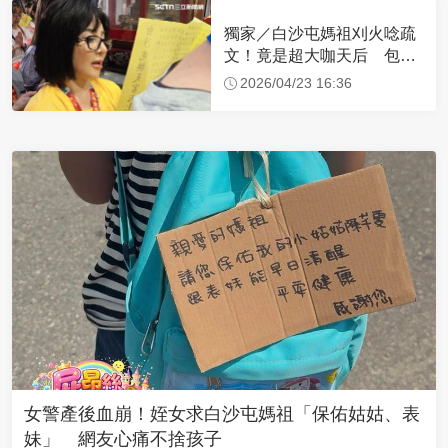
獨家／白沙屯媽祖刈火唸疏
文！竟是超大咖天后 包尿
布忍尿5小時不喊累
2026/04/23 16:36
女警產後血崩！姪女求白沙屯媽祖「保佑姑姑、表
妹」 網友心痛不捨孩子