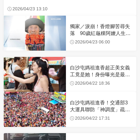
2026/04/23 13:10
獨家／淚崩！香燈腳苦尋失
落 90歲紅龜粿阿嬤人生謝
幕
2026/04/23 06:00
白沙屯媽祖進香超正美女義
工竟是她！身份曝光是最美
禮生 一輩子不結婚
2026/04/22 18:36
白沙屯媽祖進香！交通部3
大運具聯防「神調度」疏運
32.1萬創新高
2026/04/22 17:31