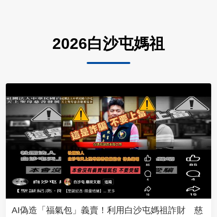
2026白沙屯媽祖
AI偽造「福氣包」義賣！利用白沙屯媽祖詐財 慈