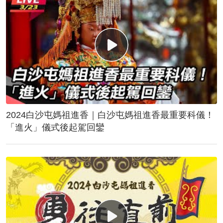
2024白沙屯媽祖進香｜白沙屯媽祖進香最重要科儀！
「進火」儀式後起駕回鑾