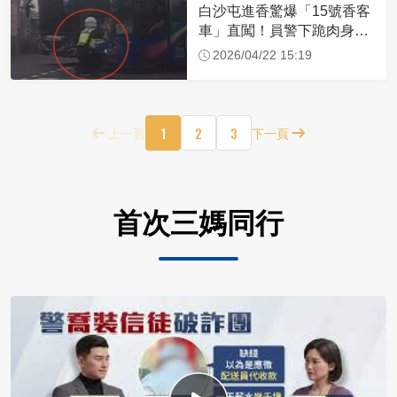
白沙屯進香驚爆「15號香客
車」直闖！員警下跪肉身擋
車：讓行人先過
2026/04/22 15:19
1
2
3
上一頁
下一頁
首次三媽同行