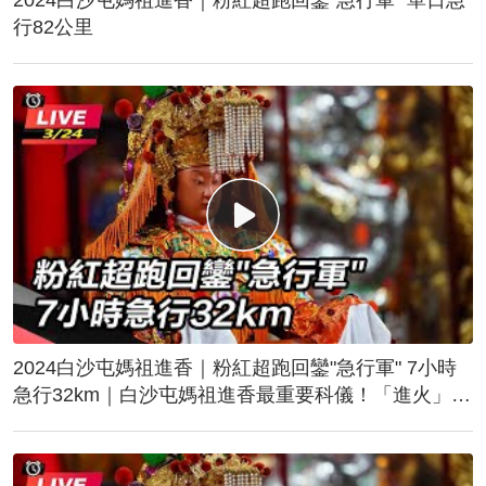
行82公里
2024白沙屯媽祖進香｜粉紅超跑回鑾"急行軍" 7小時
急行32km｜白沙屯媽祖進香最重要科儀！「進火」儀
式後起駕回鑾