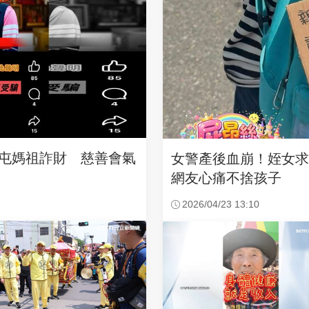
沙屯媽祖詐財 慈善會氣
女警產後血崩！姪女
網友心痛不捨孩子
2026/04/23 13:10