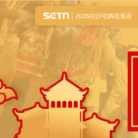
白沙屯媽祖進香全紀錄
2026白沙屯媽祖進香