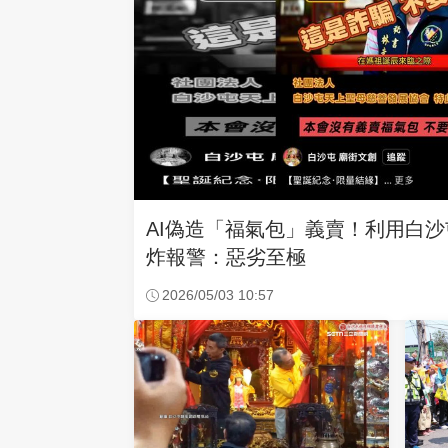
AI偽造「福氣包」義賣！利用白
炸報警：惡劣至極
2026/05/03 10:57