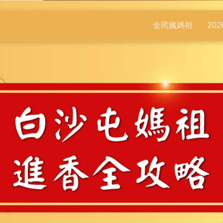
全民瘋媽祖
20