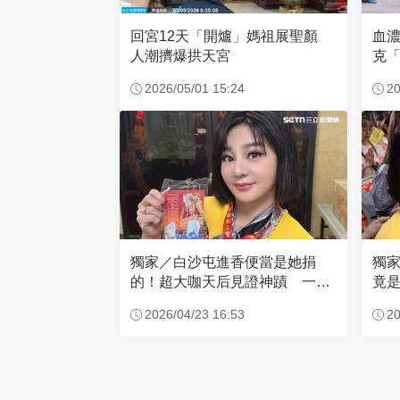
回宮12天「開爐」媽祖展聖顏
血
人潮擠爆拱天宮
克「
因
2026/05/01 15:24
20
獨家／白沙屯進香便當是她捐
獨
的！超大咖天后見證神蹟 一靠
竟是
近媽祖就爆哭
小
2026/04/23 16:53
20