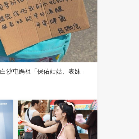
求白沙屯媽祖「保佑姑姑、表妹」