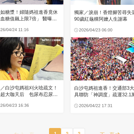
濃如糖漿！婦隨媽祖進香竟休
獨家／淚崩！香燈腳苦尋
血糖值飆上限7倍」 醫曝原
90歲紅龜粿阿嬤人生謝幕
26/04/24 11:16
2026/04/23 06:00
家／白沙屯媽祖刈火唸疏文！
白沙屯媽祖進香！交通部3
超大咖天后 包尿布忍尿5
具聯防「神調度」疏運32.1
時不喊累
新高
26/04/23 16:36
2026/04/22 17:31
上一頁
1
2
3
下一頁