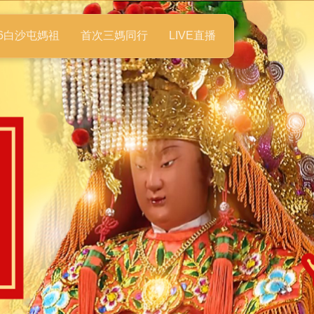
26白沙屯媽祖
首次三媽同行
LIVE直播