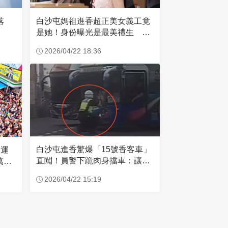
失落
白沙屯媽祖進香超正美女義工竟
是她！身份曝光是最美禮生 一
輩子不結婚
2026/04/22 18:36
白沙屯進香驚爆「15號香客車」
大運
直闖！員警下跪肉身擋車：讓行
萬創
人先過
2026/04/22 15:19