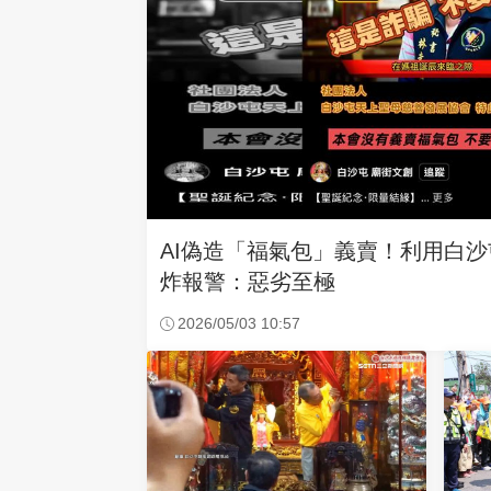
AI偽造「福氣包」義賣！利用白
炸報警：惡劣至極
2026/05/03 10:57