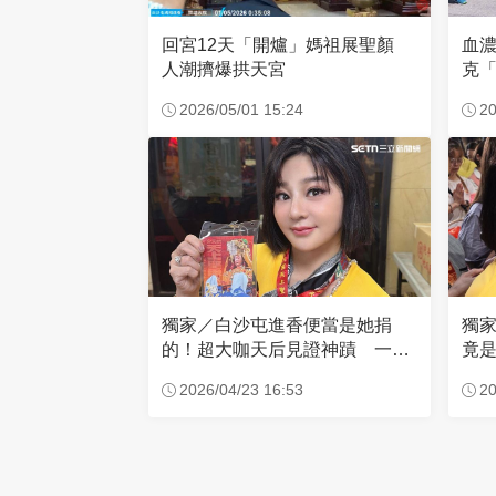
回宮12天「開爐」媽祖展聖顏
血
人潮擠爆拱天宮
克「
因
2026/05/01 15:24
20
獨家／白沙屯進香便當是她捐
獨
的！超大咖天后見證神蹟 一靠
竟是
近媽祖就爆哭
小
2026/04/23 16:53
20