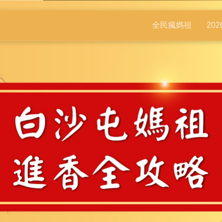
全民瘋媽祖
20