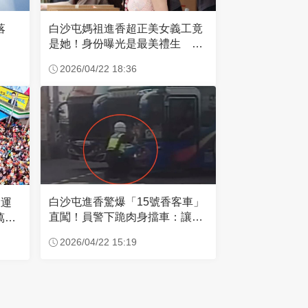
失落
白沙屯媽祖進香超正美女義工竟
是她！身份曝光是最美禮生 一
輩子不結婚
2026/04/22 18:36
白沙屯進香驚爆「15號香客車」
大運
直闖！員警下跪肉身擋車：讓行
萬創
人先過
2026/04/22 15:19