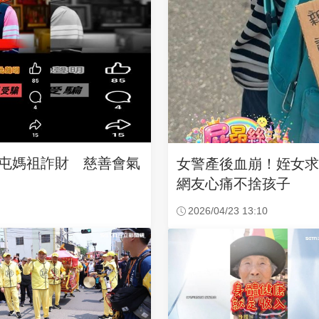
沙屯媽祖詐財 慈善會氣
女警產後血崩！姪女
網友心痛不捨孩子
2026/04/23 13:10