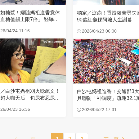
濃如糖漿！婦隨媽祖進香竟休
獨家／淚崩！香燈腳苦尋
血糖值飆上限7倍」 醫曝原
90歲紅龜粿阿嬤人生謝幕
26/04/24 11:16
2026/04/23 06:00
家／白沙屯媽祖刈火唸疏文！
白沙屯媽祖進香！交通部3
超大咖天后 包尿布忍尿5
具聯防「神調度」疏運32.1
時不喊累
新高
26/04/23 16:36
2026/04/22 17:31
上一頁
1
2
3
下一頁