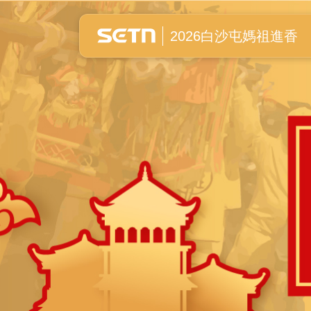
白沙屯媽祖進香全紀錄
2026白沙屯媽祖進香