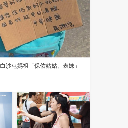
求白沙屯媽祖「保佑姑姑、表妹」