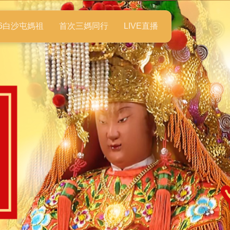
26白沙屯媽祖
首次三媽同行
LIVE直播