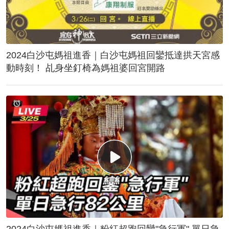
2024白沙屯媽祖進香｜白沙屯媽祖回鑾抵達拱天宮感
動時刻！ 乩身坐釘椅為媽祖婆回宮開路
2024白沙屯媽祖進香｜粉紅超跑回鑾"急行軍" 單日急