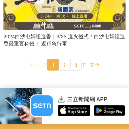
2024白沙屯媽祖進香｜3/23 進火儀式！白沙屯媽祖進
香最重要科儀！ 返程急行軍
1
2
3
上一頁
下一頁