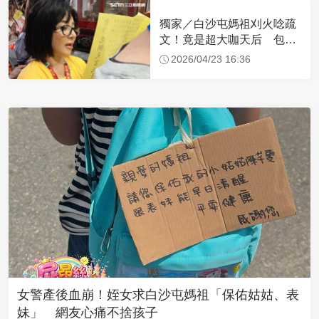
獨家／白沙屯媽祖刈火唸疏
文！竟是超大咖天后 包尿
布忍尿5小時不喊累
2026/04/23 16:36
女警產後血崩！姪女求白沙屯媽祖「保佑姑姑、表
妹」 網友心痛不捨孩子