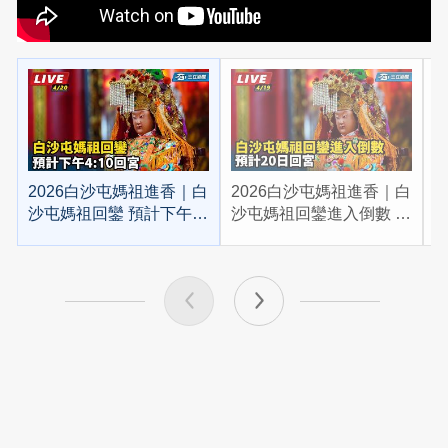
2026白沙屯媽祖進香｜白
2026白沙屯媽祖進香｜白
2
沙屯媽祖回鑾 預計下午
沙屯媽祖回鑾進入倒數 預
4:10回宮
計20日回宮