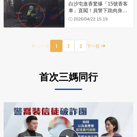
白沙屯進香驚爆「15號香客
車」直闖！員警下跪肉身擋
車：讓行人先過
2026/04/22 15:19
1
2
3
上一頁
下一頁
首次三媽同行