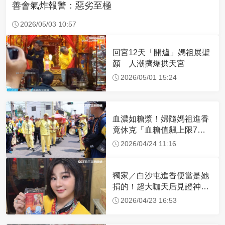
善會氣炸報警：惡劣至極
2026/05/03 10:57
回宮12天「開爐」媽祖展聖
顏 人潮擠爆拱天宮
2026/05/01 15:24
血濃如糖漿！婦隨媽祖進香
竟休克「血糖值飆上限7
倍」 醫曝原因
2026/04/24 11:16
獨家／白沙屯進香便當是她
捐的！超大咖天后見證神
蹟 一靠近媽祖就爆哭
2026/04/23 16:53