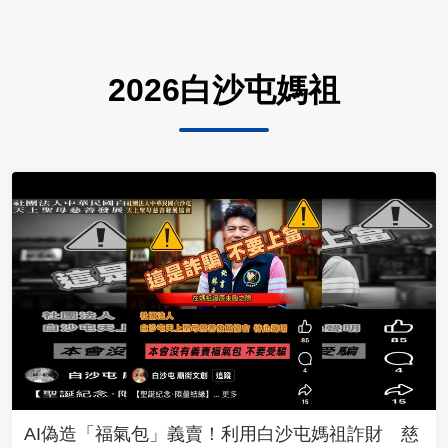
2026白沙屯媽祖
AI偽造「福氣包」義賣！利用白沙屯媽祖詐財 慈