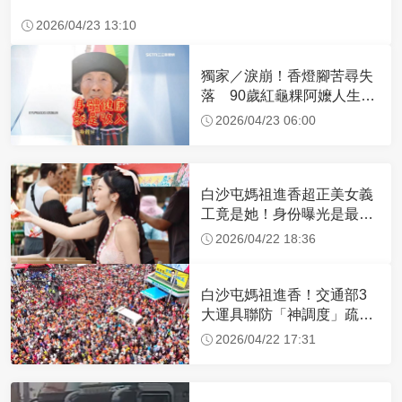
2026/04/23 13:10
獨家／淚崩！香燈腳苦尋失
落 90歲紅龜粿阿嬤人生謝
幕
2026/04/23 06:00
白沙屯媽祖進香超正美女義
工竟是她！身份曝光是最美
禮生 一輩子不結婚
2026/04/22 18:36
白沙屯媽祖進香！交通部3
大運具聯防「神調度」疏運
32.1萬創新高
2026/04/22 17:31