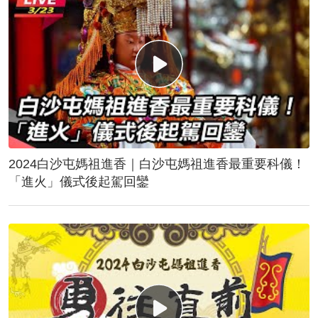
2024白沙屯媽祖進香｜白沙屯媽祖進香最重要科儀！
「進火」儀式後起駕回鑾