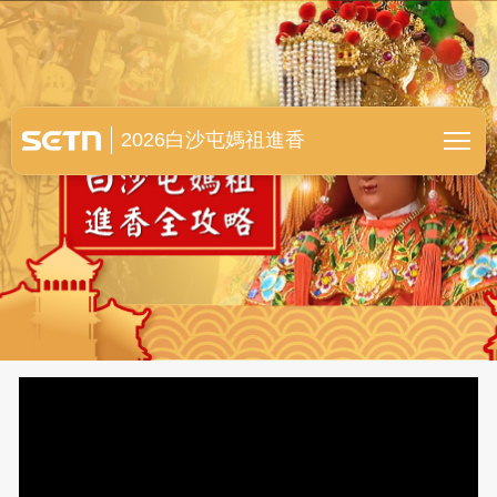
白沙屯媽祖進香全紀錄
2026白沙屯媽祖進香