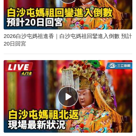
2026白沙屯媽祖進香｜白沙屯媽祖回鑾進入倒數 預計
20日回宮