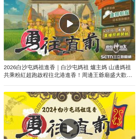
2026白沙屯媽祖進香｜白沙屯媽祖 爐主媽 山邊媽祖
共乘粉紅超跑啟程往北港進香！周邊王爺廟盛大歡
送！