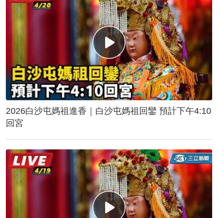
2026白沙屯媽祖進香｜白沙屯媽祖回鑾 預計下午4:10
回宮