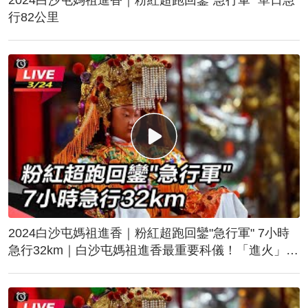
行82公里
2024白沙屯媽祖進香｜粉紅超跑回鑾"急行軍" 7小時
急行32km｜白沙屯媽祖進香最重要科儀！「進火」儀
式後起駕回鑾