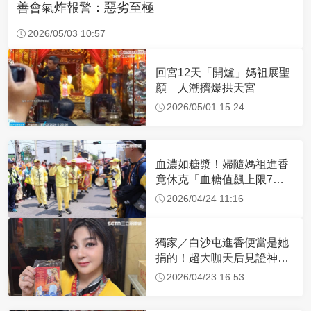
善會氣炸報警：惡劣至極
2026/05/03 10:57
回宮12天「開爐」媽祖展聖
顏 人潮擠爆拱天宮
2026/05/01 15:24
血濃如糖漿！婦隨媽祖進香
竟休克「血糖值飆上限7
倍」 醫曝原因
2026/04/24 11:16
獨家／白沙屯進香便當是她
捐的！超大咖天后見證神
蹟 一靠近媽祖就爆哭
2026/04/23 16:53