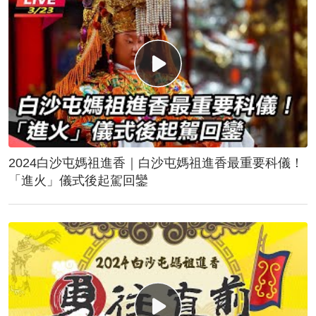
2024白沙屯媽祖進香｜白沙屯媽祖進香最重要科儀！
「進火」儀式後起駕回鑾