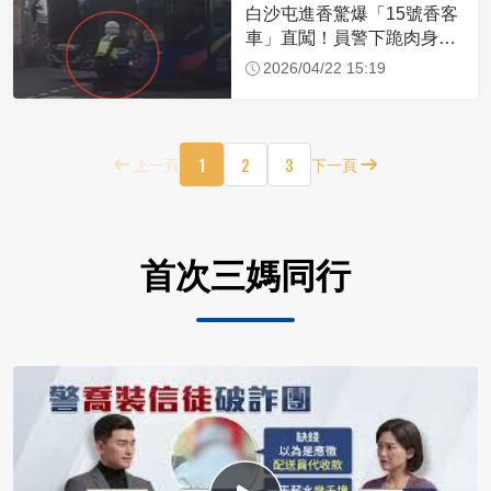
白沙屯進香驚爆「15號香客
車」直闖！員警下跪肉身擋
車：讓行人先過
2026/04/22 15:19
1
2
3
上一頁
下一頁
首次三媽同行