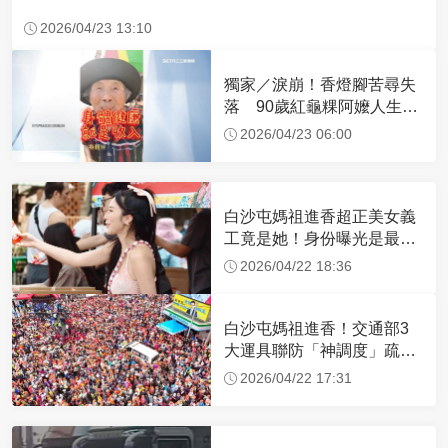
2026/04/23 13:10
獨家／淚崩！香燈腳苦尋失
落 90歲紅龜粿阿嬤人生謝
幕
2026/04/23 06:00
白沙屯媽祖進香超正美女義
工竟是她！身份曝光是最美
禮生 一輩子不結婚
2026/04/22 18:36
白沙屯媽祖進香！交通部3
大運具聯防「神調度」疏運
32.1萬創新高
2026/04/22 17:31