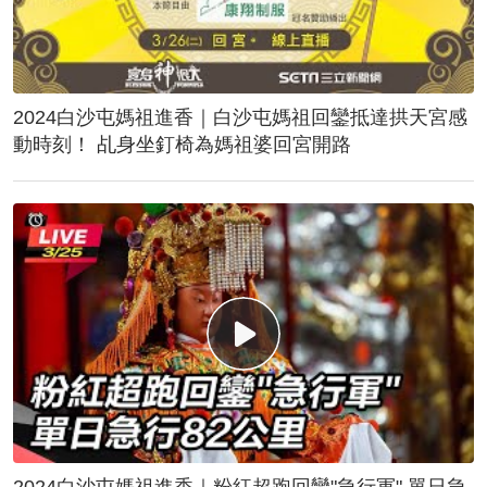
2024白沙屯媽祖進香｜白沙屯媽祖回鑾抵達拱天宮感
動時刻！ 乩身坐釘椅為媽祖婆回宮開路
2024白沙屯媽祖進香｜粉紅超跑回鑾"急行軍" 單日急