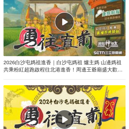
2026白沙屯媽祖進香｜白沙屯媽祖 爐主媽 山邊媽祖
共乘粉紅超跑啟程往北港進香！周邊王爺廟盛大歡
送！