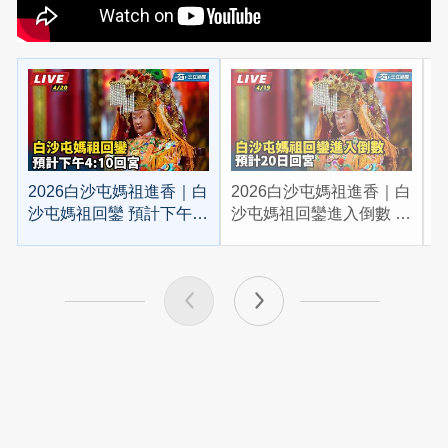
2026白沙屯媽祖進香｜白
2026白沙屯媽祖進香｜白
2
沙屯媽祖回鑾 預計下午
沙屯媽祖回鑾進入倒數 預
4:10回宮
計20日回宮