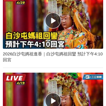
2026白沙屯媽祖進香｜白沙屯媽祖回鑾 預計下午4:10
回宮