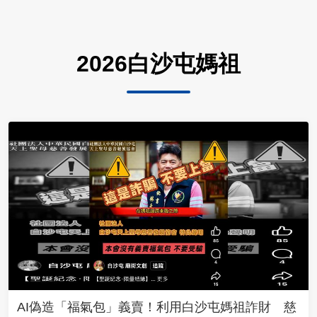
2026白沙屯媽祖
AI偽造「福氣包」義賣！利用白沙屯媽祖詐財 慈