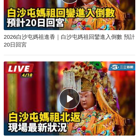
2026白沙屯媽祖進香｜白沙屯媽祖回鑾進入倒數 預計
20日回宮