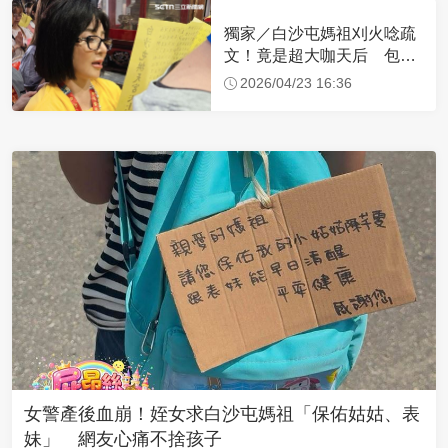
獨家／白沙屯媽祖刈火唸疏
文！竟是超大咖天后 包尿
布忍尿5小時不喊累
2026/04/23 16:36
女警產後血崩！姪女求白沙屯媽祖「保佑姑姑、表
妹」 網友心痛不捨孩子