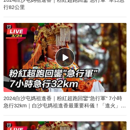
行82公里
2024白沙屯媽祖進香｜粉紅超跑回鑾"急行軍" 7小時
急行32km｜白沙屯媽祖進香最重要科儀！「進火」儀
式後起駕回鑾