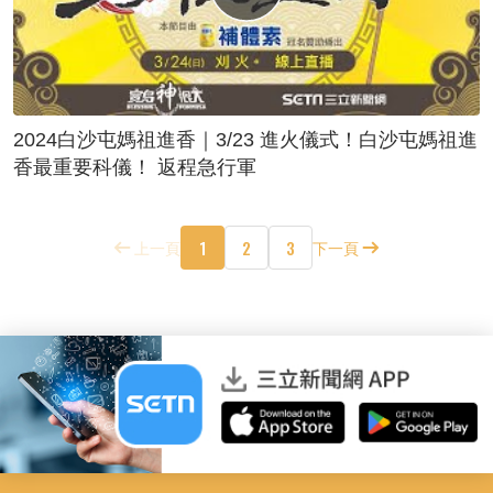
2024白沙屯媽祖進香｜3/23 進火儀式！白沙屯媽祖進
香最重要科儀！ 返程急行軍
1
2
3
上一頁
下一頁