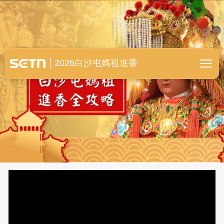
白沙屯媽祖進香全紀錄
2026白沙屯媽祖進香