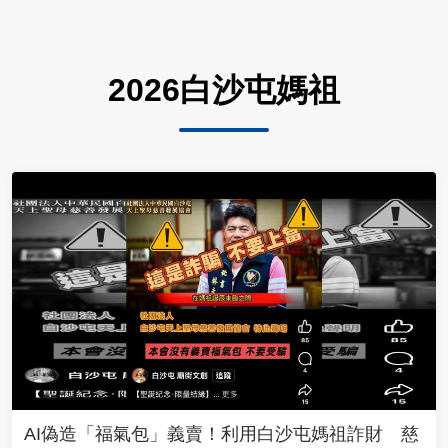
2026白沙屯媽祖
AI偽造「福氣包」義賣！利用白沙屯媽祖詐財 慈