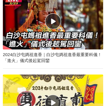
2024白沙屯媽祖進香｜白沙屯媽祖進香最重要科儀！
「進火」儀式後起駕回鑾