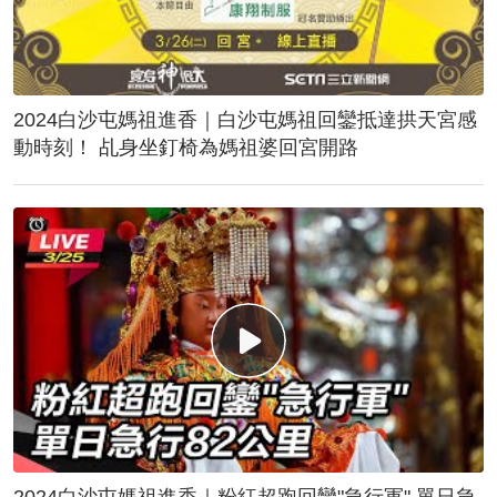
2024白沙屯媽祖進香｜白沙屯媽祖回鑾抵達拱天宮感
動時刻！ 乩身坐釘椅為媽祖婆回宮開路
2024白沙屯媽祖進香｜粉紅超跑回鑾"急行軍" 單日急