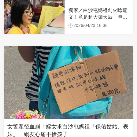
獨家／白沙屯媽祖刈火唸疏
文！竟是超大咖天后 包尿
布忍尿5小時不喊累
2026/04/23 16:36
女警產後血崩！姪女求白沙屯媽祖「保佑姑姑、表
妹」 網友心痛不捨孩子