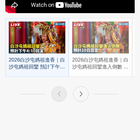
2026白沙屯媽祖進香｜白
2026白沙屯媽祖進香｜白
2
沙屯媽祖回鑾 預計下午
沙屯媽祖回鑾進入倒數 預
4:10回宮
計20日回宮