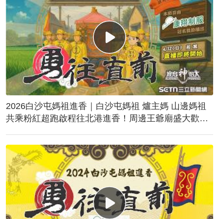
2026白沙屯媽祖進香｜白沙屯媽祖 爐主媽 山邊媽祖
共乘粉紅超跑啟程往北港進香！周邊王爺廟盛大歡
送！