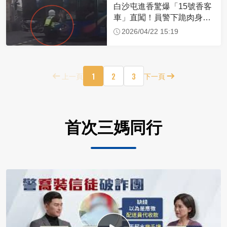
白沙屯進香驚爆「15號香客
車」直闖！員警下跪肉身擋
車：讓行人先過
2026/04/22 15:19
1
2
3
上一頁
下一頁
首次三媽同行