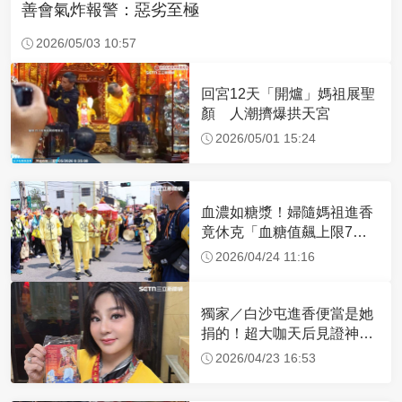
善會氣炸報警：惡劣至極
2026/05/03 10:57
回宮12天「開爐」媽祖展聖
顏 人潮擠爆拱天宮
2026/05/01 15:24
血濃如糖漿！婦隨媽祖進香
竟休克「血糖值飆上限7
倍」 醫曝原因
2026/04/24 11:16
獨家／白沙屯進香便當是她
捐的！超大咖天后見證神
蹟 一靠近媽祖就爆哭
2026/04/23 16:53