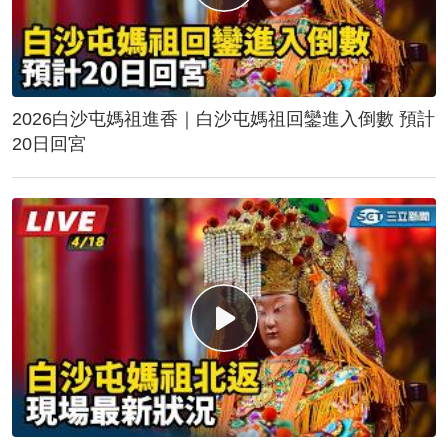
2026白沙屯媽祖進香｜白沙屯媽祖回鑾進入倒數 預計
20日回宮