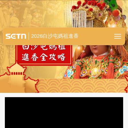
白沙屯媽祖進香全紀錄
2026白沙屯媽祖進香