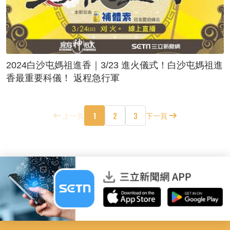
2024白沙屯媽祖進香｜3/23 進火儀式！白沙屯媽祖進
香最重要科儀！ 返程急行軍
1
2
3
上一頁
下一頁