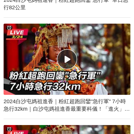
行82公里
2024白沙屯媽祖進香｜粉紅超跑回鑾"急行軍" 7小時
急行32km｜白沙屯媽祖進香最重要科儀！「進火」儀
式後起駕回鑾