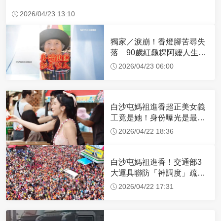
2026/04/23 13:10
獨家／淚崩！香燈腳苦尋失
落 90歲紅龜粿阿嬤人生謝
幕
2026/04/23 06:00
白沙屯媽祖進香超正美女義
工竟是她！身份曝光是最美
禮生 一輩子不結婚
2026/04/22 18:36
白沙屯媽祖進香！交通部3
大運具聯防「神調度」疏運
32.1萬創新高
2026/04/22 17:31