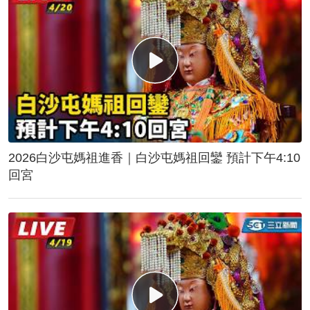
2026白沙屯媽祖進香｜白沙屯媽祖回鑾 預計下午4:10
回宮