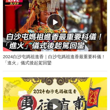
2024白沙屯媽祖進香｜白沙屯媽祖進香最重要科儀！
「進火」儀式後起駕回鑾