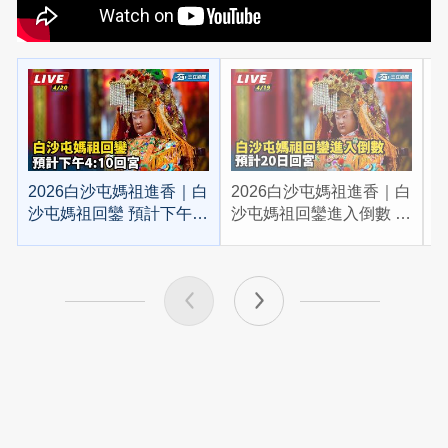
2026白沙屯媽祖進香｜白
2026白沙屯媽祖進香｜白
2
沙屯媽祖回鑾 預計下午
沙屯媽祖回鑾進入倒數 預
4:10回宮
計20日回宮