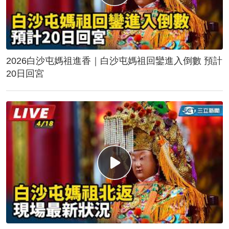
2026白沙屯媽祖進香｜白沙屯媽祖回鑾進入倒數 預計
20日回宮