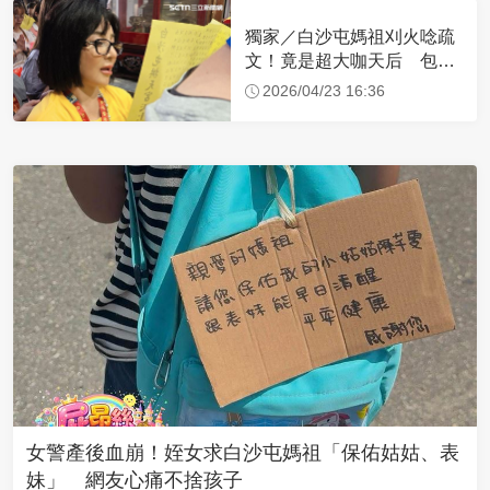
獨家／白沙屯媽祖刈火唸疏
文！竟是超大咖天后 包尿
布忍尿5小時不喊累
2026/04/23 16:36
女警產後血崩！姪女求白沙屯媽祖「保佑姑姑、表
妹」 網友心痛不捨孩子