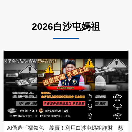
2026白沙屯媽祖
AI偽造「福氣包」義賣！利用白沙屯媽祖詐財 慈