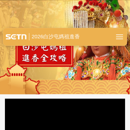
白沙屯媽祖進香全紀錄
2026白沙屯媽祖進香