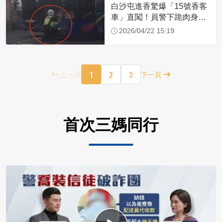
白沙屯進香驚爆「15號香客
車」直闖！員警下跪肉身擋
車：讓行人先過
2026/04/22 15:19
1
2
3
上一頁
下一頁
首次三媽同行