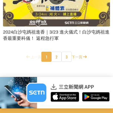
2024白沙屯媽祖進香｜3/23 進火儀式！白沙屯媽祖進
香最重要科儀！ 返程急行軍
1
2
3
上一頁
下一頁