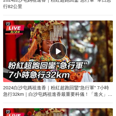
行82公里
2024白沙屯媽祖進香｜粉紅超跑回鑾"急行軍" 7小時
急行32km｜白沙屯媽祖進香最重要科儀！「進火」儀
式後起駕回鑾