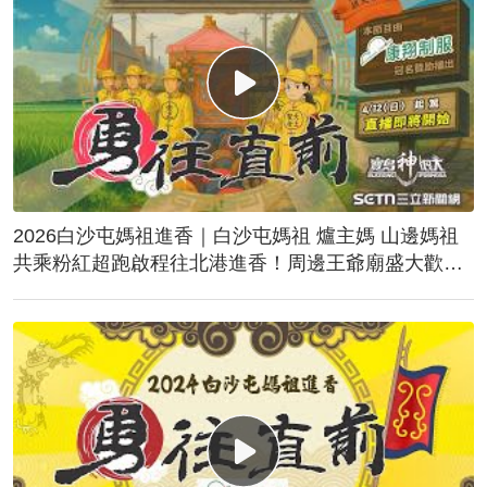
2026白沙屯媽祖進香｜白沙屯媽祖 爐主媽 山邊媽祖
共乘粉紅超跑啟程往北港進香！周邊王爺廟盛大歡
送！