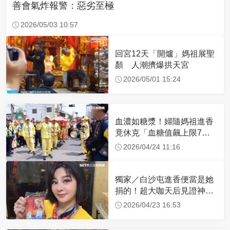
善會氣炸報警：惡劣至極
2026/05/03 10:57
回宮12天「開爐」媽祖展聖
顏 人潮擠爆拱天宮
2026/05/01 15:24
血濃如糖漿！婦隨媽祖進香
竟休克「血糖值飆上限7
倍」 醫曝原因
2026/04/24 11:16
獨家／白沙屯進香便當是她
捐的！超大咖天后見證神
蹟 一靠近媽祖就爆哭
2026/04/23 16:53