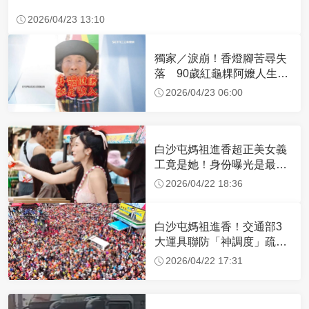
2026/04/23 13:10
獨家／淚崩！香燈腳苦尋失
落 90歲紅龜粿阿嬤人生謝
幕
2026/04/23 06:00
白沙屯媽祖進香超正美女義
工竟是她！身份曝光是最美
禮生 一輩子不結婚
2026/04/22 18:36
白沙屯媽祖進香！交通部3
大運具聯防「神調度」疏運
32.1萬創新高
2026/04/22 17:31