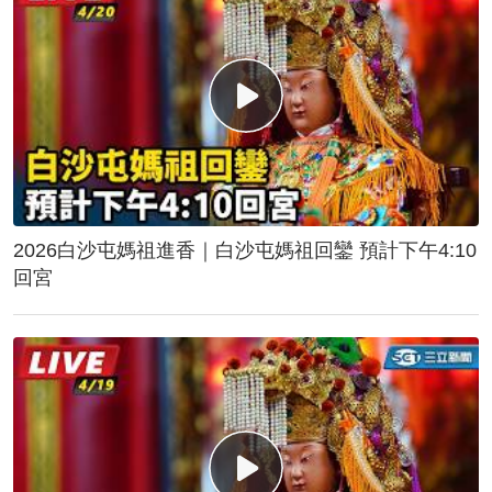
2026白沙屯媽祖進香｜白沙屯媽祖回鑾 預計下午4:10
回宮