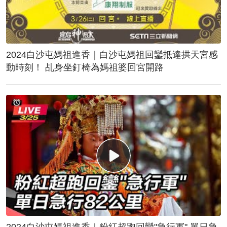
2024白沙屯媽祖進香｜白沙屯媽祖回鑾抵達拱天宮感
動時刻！ 乩身坐釘椅為媽祖婆回宮開路
2024白沙屯媽祖進香｜粉紅超跑回鑾"急行軍" 單日急