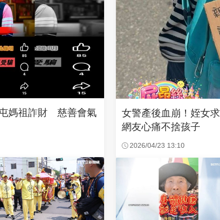
沙屯媽祖詐財 慈善會氣
女警產後血崩！姪女
網友心痛不捨孩子
2026/04/23 13:10