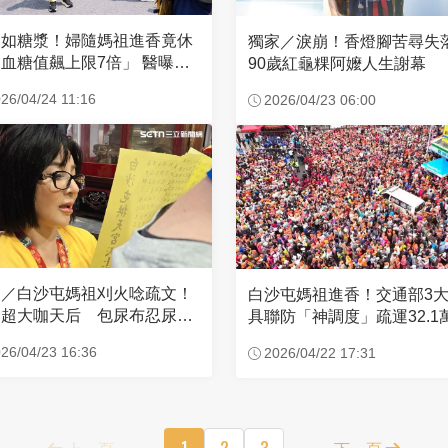
濃如糖漿！婦隨媽祖進香竟休
獨家／淚崩！香燈腳苦尋
血糖值飆上限7倍」 醫曝原
90歲紅龜粿阿嬤人生謝幕
26/04/24 11:16
2026/04/23 06:00
家／白沙屯媽祖刈火唸疏文！
白沙屯媽祖進香！交通部3
超大咖天后 包尿布忍尿5
具聯防「神調度」疏運32.1
時不喊累
新高
26/04/23 16:36
2026/04/22 17:31
上一頁
1
2
3
下一頁