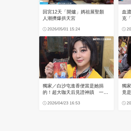
回宮12天「開爐」媽祖展聖顏
血
人潮擠爆拱天宮
克「
因
2026/05/01 15:24
20
獨家／白沙屯進香便當是她捐
獨
的！超大咖天后見證神蹟 一靠
竟是
近媽祖就爆哭
小
2026/04/23 16:53
20