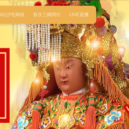
26白沙屯媽祖
首次三媽同行
LIVE直播