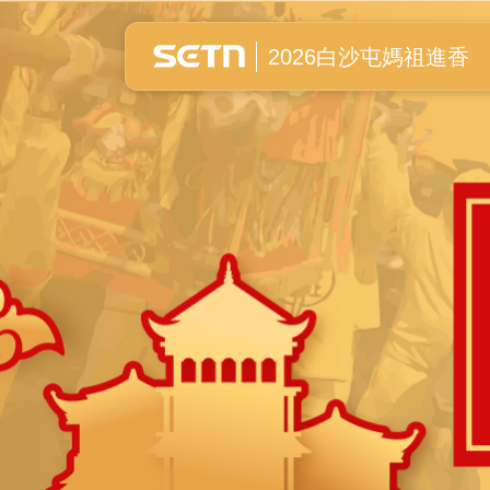
白沙屯媽祖進香全紀錄
2026白沙屯媽祖進香