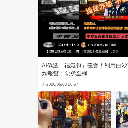
AI偽造「福氣包」義賣！利用白
炸報警：惡劣至極
2026/05/03 10:57