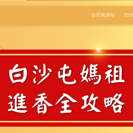
全民瘋媽祖
20