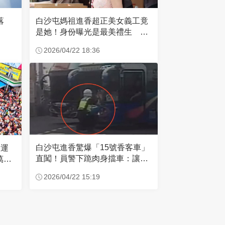
失落
白沙屯媽祖進香超正美女義工竟
是她！身份曝光是最美禮生 一
輩子不結婚
2026/04/22 18:36
白沙屯進香驚爆「15號香客車」
大運
直闖！員警下跪肉身擋車：讓行
萬創
人先過
2026/04/22 15:19