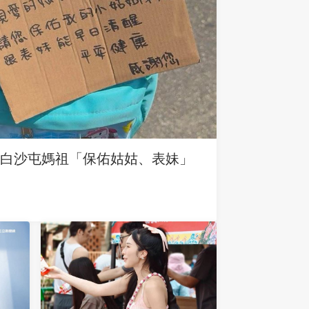
求白沙屯媽祖「保佑姑姑、表妹」