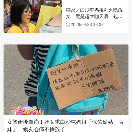
獨家／白沙屯媽祖刈火唸疏
文！竟是超大咖天后 包尿
布忍尿5小時不喊累
2026/04/23 16:36
女警產後血崩！姪女求白沙屯媽祖「保佑姑姑、表
妹」 網友心痛不捨孩子