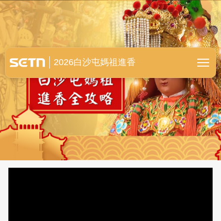
白沙屯媽祖進香全紀錄
2026白沙屯媽祖進香