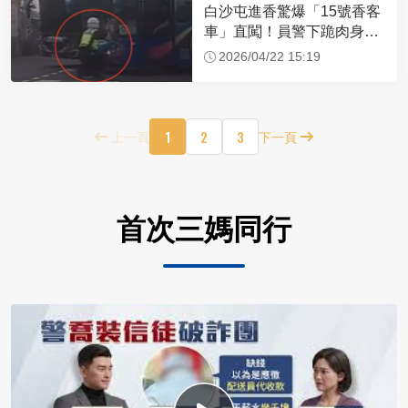
白沙屯進香驚爆「15號香客
車」直闖！員警下跪肉身擋
車：讓行人先過
2026/04/22 15:19
1
2
3
上一頁
下一頁
首次三媽同行