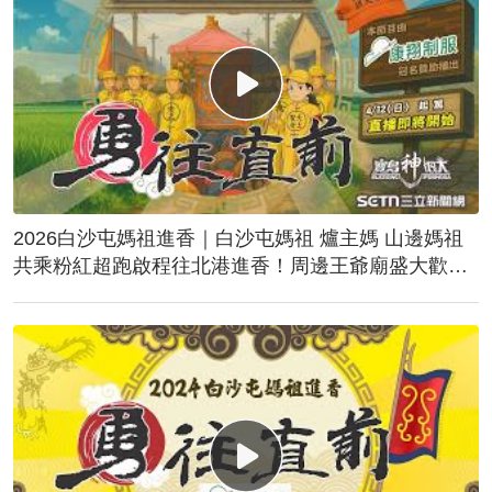
2026白沙屯媽祖進香｜白沙屯媽祖 爐主媽 山邊媽祖
共乘粉紅超跑啟程往北港進香！周邊王爺廟盛大歡
送！