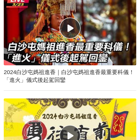
2024白沙屯媽祖進香｜白沙屯媽祖進香最重要科儀！
「進火」儀式後起駕回鑾