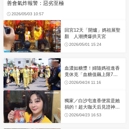
善會氣炸報警：惡劣至極
2026/05/03 10:57
回宮12天「開爐」媽祖展聖
顏 人潮擠爆拱天宮
2026/05/01 15:24
血濃如糖漿！婦隨媽祖進香
竟休克「血糖值飆上限7
倍」 醫曝原因
2026/04/24 11:16
獨家／白沙屯進香便當是她
捐的！超大咖天后見證神
蹟 一靠近媽祖就爆哭
2026/04/23 16:53