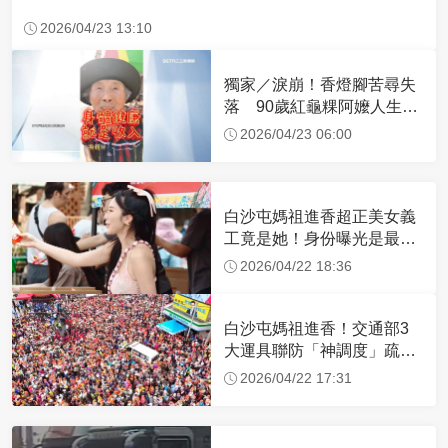
2026/04/23 13:10
獨家／淚崩！香燈腳苦尋失
落 90歲紅龜粿阿嬤人生謝
幕
2026/04/23 06:00
白沙屯媽祖進香超正美女義
工竟是她！身份曝光是最美
禮生 一輩子不結婚
2026/04/22 18:36
白沙屯媽祖進香！交通部3
大運具聯防「神調度」疏運
32.1萬創新高
2026/04/22 17:31