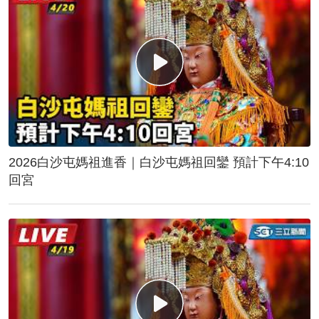
2026白沙屯媽祖進香｜白沙屯媽祖回鑾 預計下午4:10
回宮