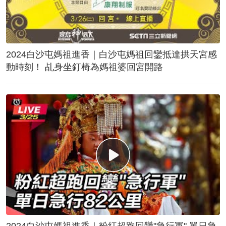
2024白沙屯媽祖進香｜白沙屯媽祖回鑾抵達拱天宮感
動時刻！ 乩身坐釘椅為媽祖婆回宮開路
2024白沙屯媽祖進香｜粉紅超跑回鑾"急行軍" 單日急