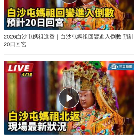
2026白沙屯媽祖進香｜白沙屯媽祖回鑾進入倒數 預計
20日回宮