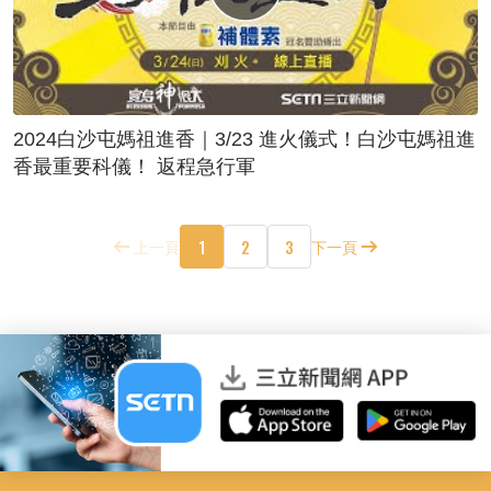
2024白沙屯媽祖進香｜3/23 進火儀式！白沙屯媽祖進
香最重要科儀！ 返程急行軍
1
2
3
上一頁
下一頁