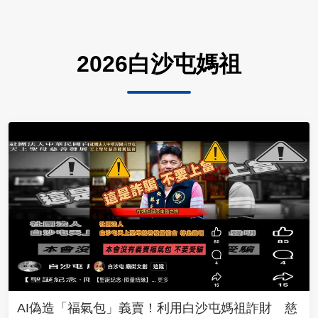
2026白沙屯媽祖
AI偽造「福氣包」義賣！利用白沙屯媽祖詐財 慈