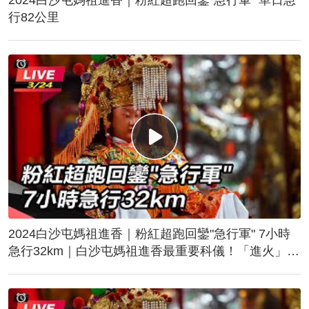
行82公里
2024白沙屯媽祖進香｜粉紅超跑回鑾"急行軍" 7小時
急行32km｜白沙屯媽祖進香最重要科儀！「進火」儀
式後起駕回鑾