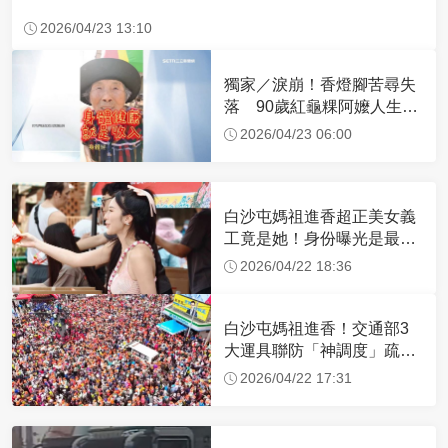
2026/04/23 13:10
獨家／淚崩！香燈腳苦尋失
落 90歲紅龜粿阿嬤人生謝
幕
2026/04/23 06:00
白沙屯媽祖進香超正美女義
工竟是她！身份曝光是最美
禮生 一輩子不結婚
2026/04/22 18:36
白沙屯媽祖進香！交通部3
大運具聯防「神調度」疏運
32.1萬創新高
2026/04/22 17:31