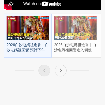
2026白沙屯媽祖進香｜白
2026白沙屯媽祖進香｜白
2
沙屯媽祖回鑾 預計下午
沙屯媽祖回鑾進入倒數 預
4:10回宮
計20日回宮