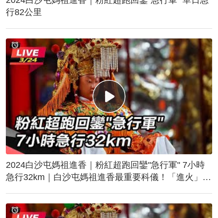
行82公里
2024白沙屯媽祖進香｜粉紅超跑回鑾"急行軍" 7小時
急行32km｜白沙屯媽祖進香最重要科儀！「進火」儀
式後起駕回鑾