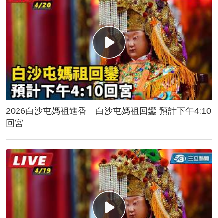
2026白沙屯媽祖進香｜白沙屯媽祖回鑾 預計下午4:10
回宮