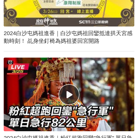
2024白沙屯媽祖進香｜白沙屯媽祖回鑾抵達拱天宮感
動時刻！ 乩身坐釘椅為媽祖婆回宮開路
2024白沙屯媽祖進香｜粉紅超跑回鑾"急行軍" 單日急