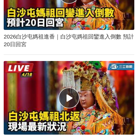
2026白沙屯媽祖進香｜白沙屯媽祖回鑾進入倒數 預計
20日回宮