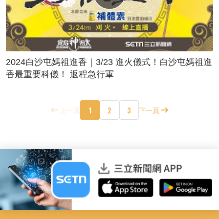
2024白沙屯媽祖進香｜3/23 進火儀式！白沙屯媽祖進
香最重要科儀！ 返程急行軍
1
2
3
上一頁
下一頁