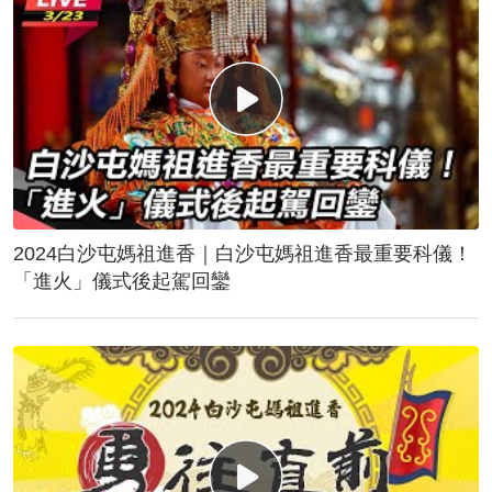
2024白沙屯媽祖進香｜白沙屯媽祖進香最重要科儀！
「進火」儀式後起駕回鑾