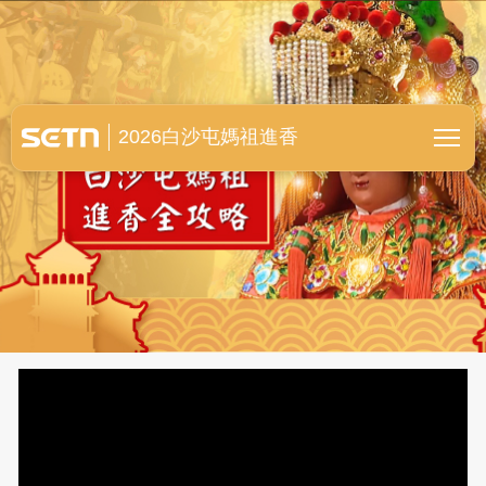
白沙屯媽祖進香全紀錄
2026白沙屯媽祖進香