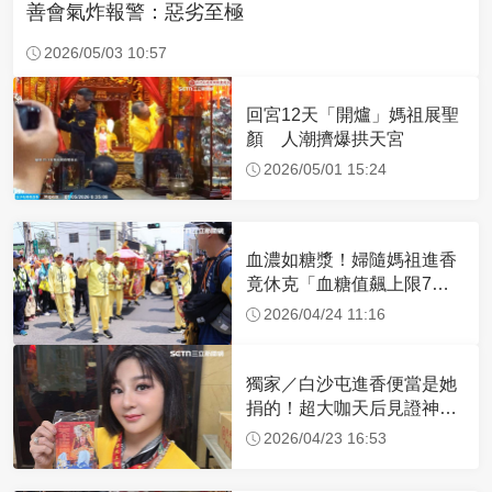
善會氣炸報警：惡劣至極
2026/05/03 10:57
回宮12天「開爐」媽祖展聖
顏 人潮擠爆拱天宮
2026/05/01 15:24
血濃如糖漿！婦隨媽祖進香
竟休克「血糖值飆上限7
倍」 醫曝原因
2026/04/24 11:16
獨家／白沙屯進香便當是她
捐的！超大咖天后見證神
蹟 一靠近媽祖就爆哭
2026/04/23 16:53