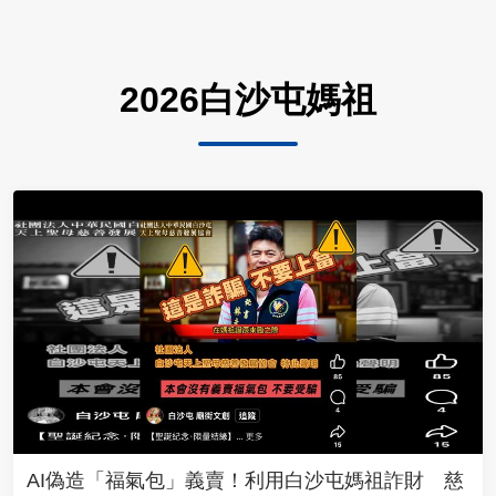
2026白沙屯媽祖
AI偽造「福氣包」義賣！利用白沙屯媽祖詐財 慈