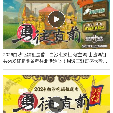
2026白沙屯媽祖進香｜白沙屯媽祖 爐主媽 山邊媽祖
共乘粉紅超跑啟程往北港進香！周邊王爺廟盛大歡
送！