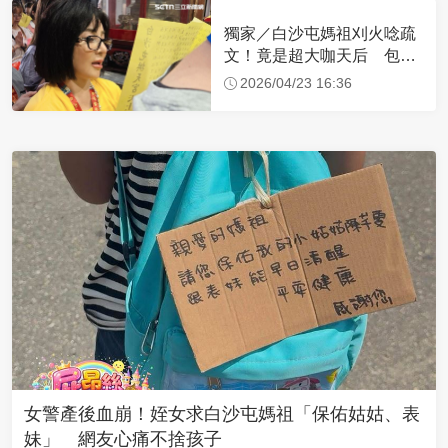
獨家／白沙屯媽祖刈火唸疏
文！竟是超大咖天后 包尿
布忍尿5小時不喊累
2026/04/23 16:36
女警產後血崩！姪女求白沙屯媽祖「保佑姑姑、表
妹」 網友心痛不捨孩子