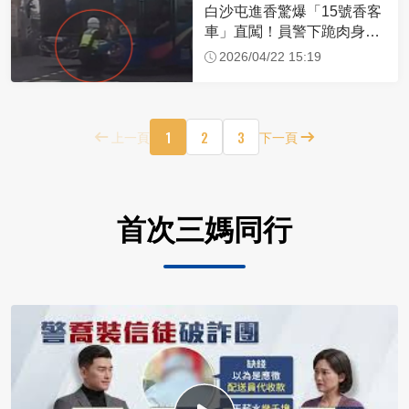
白沙屯進香驚爆「15號香客
車」直闖！員警下跪肉身擋
車：讓行人先過
2026/04/22 15:19
1
2
3
上一頁
下一頁
首次三媽同行