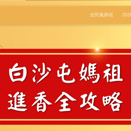
全民瘋媽祖
20