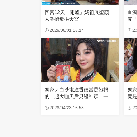
回宮12天「開爐」媽祖展聖顏
血
人潮擠爆拱天宮
克「
因
2026/05/01 15:24
20
獨家／白沙屯進香便當是她捐
獨
的！超大咖天后見證神蹟 一靠
竟是
近媽祖就爆哭
小
2026/04/23 16:53
20