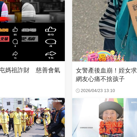
沙屯媽祖詐財 慈善會氣
女警產後血崩！姪女
網友心痛不捨孩子
2026/04/23 13:10