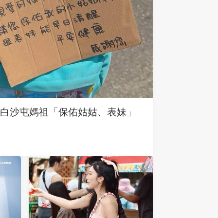
求白沙屯媽祖「保佑姑姑、表妹」