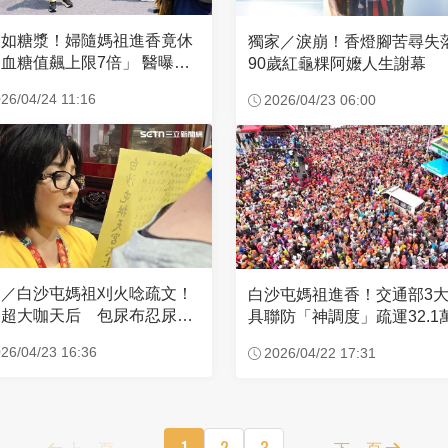
濃如糖漿！婦隨媽祖進香竟休
獨家／淚崩！香燈腳苦尋
血糖值飆上限7倍」 醫曝原
90歲紅龜粿阿嬤人生謝幕
26/04/24 11:16
2026/04/23 06:00
家／白沙屯媽祖刈火唸疏文！
白沙屯媽祖進香！交通部3
超大咖天后 包尿布忍尿5
具聯防「神調度」疏運32.1
時不喊累
新高
26/04/23 16:36
2026/04/22 17:31
上一頁
1
2
3
下一頁