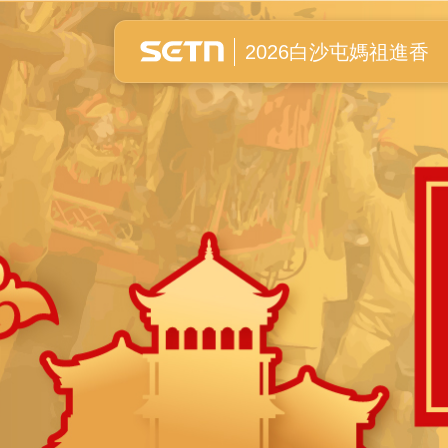
白沙屯媽祖進香全紀錄
2026白沙屯媽祖進香