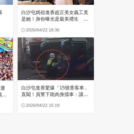
失落
白沙屯媽祖進香超正美女義工竟
是她！身份曝光是最美禮生 一
輩子不結婚
2026/04/22 18:36
白沙屯進香驚爆「15號香客車」
大運
直闖！員警下跪肉身擋車：讓行
萬創
人先過
2026/04/22 15:19