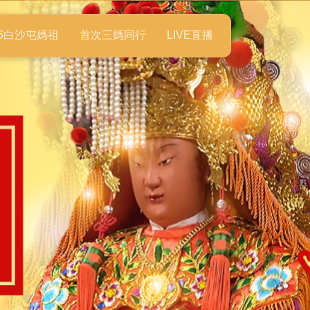
26白沙屯媽祖
首次三媽同行
LIVE直播