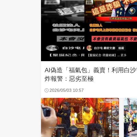
AI偽造「福氣包」義賣！利用白
炸報警：惡劣至極
2026/05/03 10:57