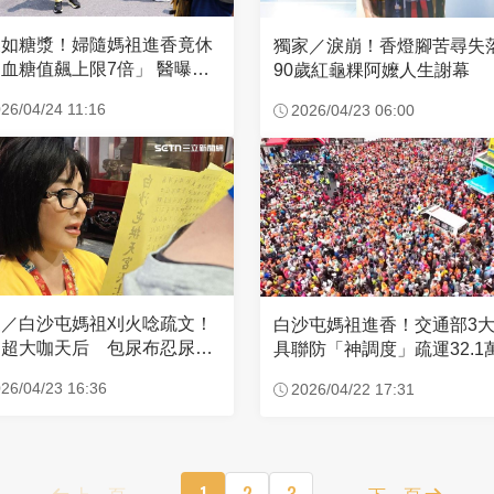
濃如糖漿！婦隨媽祖進香竟休
獨家／淚崩！香燈腳苦尋
血糖值飆上限7倍」 醫曝原
90歲紅龜粿阿嬤人生謝幕
26/04/24 11:16
2026/04/23 06:00
家／白沙屯媽祖刈火唸疏文！
白沙屯媽祖進香！交通部3
超大咖天后 包尿布忍尿5
具聯防「神調度」疏運32.1
時不喊累
新高
26/04/23 16:36
2026/04/22 17:31
上一頁
1
2
3
下一頁