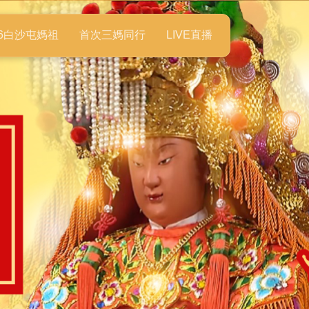
26白沙屯媽祖
首次三媽同行
LIVE直播