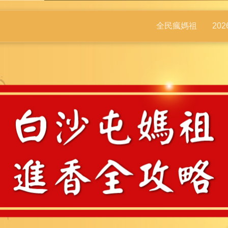
全民瘋媽祖
20