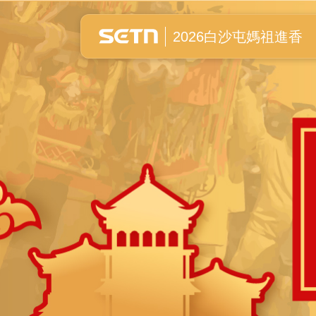
白沙屯媽祖進香全紀錄
2026白沙屯媽祖進香