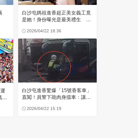
失落
白沙屯媽祖進香超正美女義工竟
是她！身份曝光是最美禮生 一
輩子不結婚
2026/04/22 18:36
白沙屯進香驚爆「15號香客車」
大運
直闖！員警下跪肉身擋車：讓行
萬創
人先過
2026/04/22 15:19