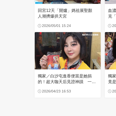
回宮12天「開爐」媽祖展聖顏
血
人潮擠爆拱天宮
克「
因
2026/05/01 15:24
20
獨家／白沙屯進香便當是她捐
獨
的！超大咖天后見證神蹟 一靠
竟是
近媽祖就爆哭
小
2026/04/23 16:53
20