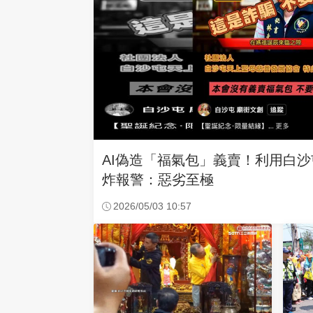
AI偽造「福氣包」義賣！利用白
炸報警：惡劣至極
2026/05/03 10:57