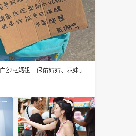
求白沙屯媽祖「保佑姑姑、表妹」