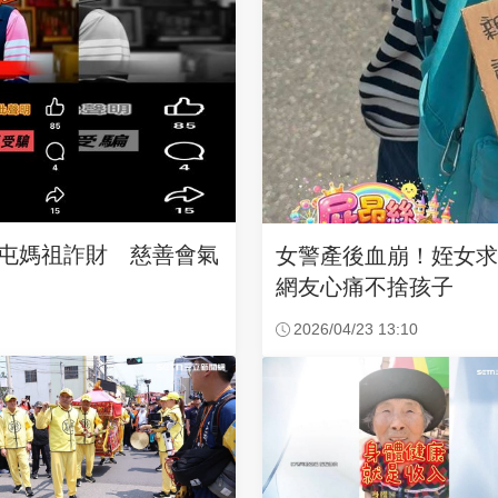
沙屯媽祖詐財 慈善會氣
女警產後血崩！姪女
網友心痛不捨孩子
2026/04/23 13:10