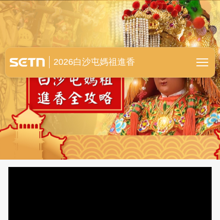
白沙屯媽祖進香全紀錄
2026白沙屯媽祖進香