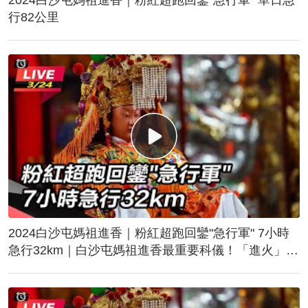
行82公里
2024白沙屯媽祖進香｜粉紅超跑回鑾"急行軍" 7小時
急行32km｜白沙屯媽祖進香最重要科儀！「進火」儀
式後起駕回鑾