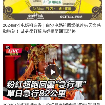
2024白沙屯媽祖進香｜白沙屯媽祖回鑾抵達拱天宮感
動時刻！ 乩身坐釘椅為媽祖婆回宮開路
2024白沙屯媽祖進香｜粉紅超跑回鑾"急行軍" 單日急