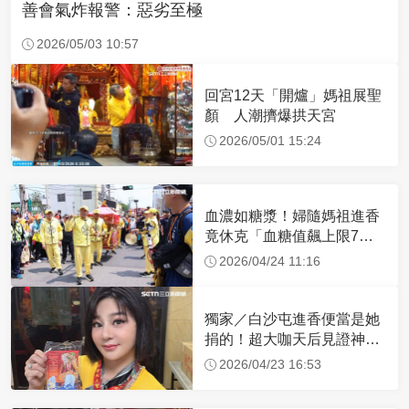
善會氣炸報警：惡劣至極
2026/05/03 10:57
回宮12天「開爐」媽祖展聖
顏 人潮擠爆拱天宮
2026/05/01 15:24
血濃如糖漿！婦隨媽祖進香
竟休克「血糖值飆上限7
倍」 醫曝原因
2026/04/24 11:16
獨家／白沙屯進香便當是她
捐的！超大咖天后見證神
蹟 一靠近媽祖就爆哭
2026/04/23 16:53