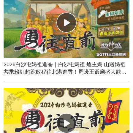
2026白沙屯媽祖進香｜白沙屯媽祖 爐主媽 山邊媽祖
共乘粉紅超跑啟程往北港進香！周邊王爺廟盛大歡
送！