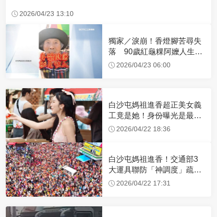
2026/04/23 13:10
獨家／淚崩！香燈腳苦尋失
落 90歲紅龜粿阿嬤人生謝
幕
2026/04/23 06:00
白沙屯媽祖進香超正美女義
工竟是她！身份曝光是最美
禮生 一輩子不結婚
2026/04/22 18:36
白沙屯媽祖進香！交通部3
大運具聯防「神調度」疏運
32.1萬創新高
2026/04/22 17:31