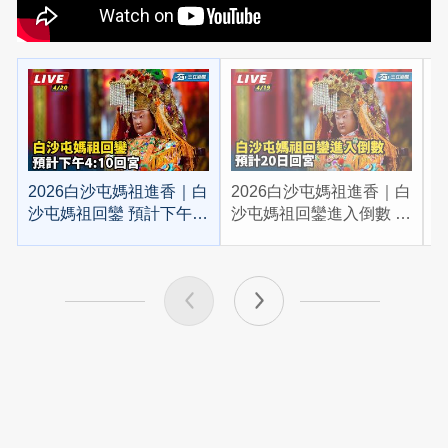
2026白沙屯媽祖進香｜白
2026白沙屯媽祖進香｜白
2
沙屯媽祖回鑾 預計下午
沙屯媽祖回鑾進入倒數 預
4:10回宮
計20日回宮