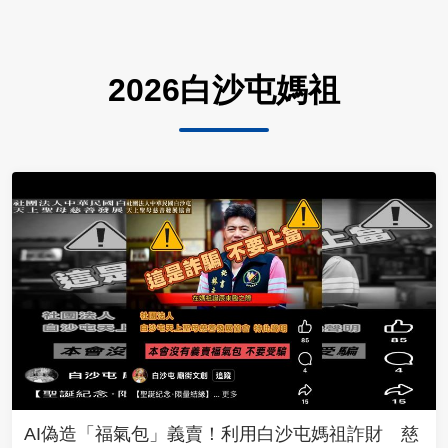
2026白沙屯媽祖
AI偽造「福氣包」義賣！利用白沙屯媽祖詐財 慈