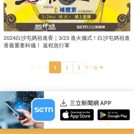
2024白沙屯媽祖進香｜3/23 進火儀式！白沙屯媽祖進
香最重要科儀！ 返程急行軍
1
2
3
上一頁
下一頁