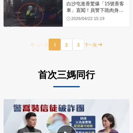
白沙屯進香驚爆「15號香客
車」直闖！員警下跪肉身擋
車：讓行人先過
2026/04/22 15:19
1
2
3
上一頁
下一頁
首次三媽同行