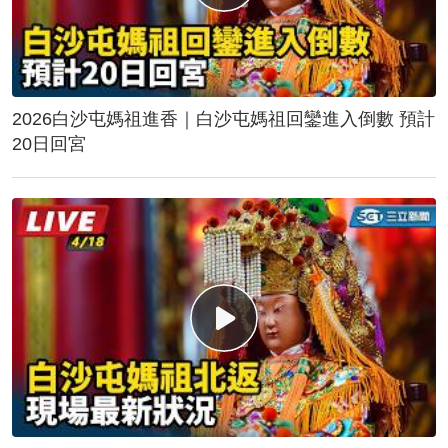
2026白沙屯媽祖進香｜白沙屯媽祖回鑾進入倒數 預計
20日回宮