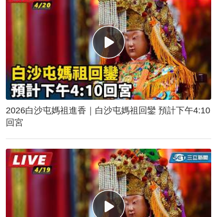
2026白沙屯媽祖進香｜白沙屯媽祖回鑾 預計下午4:10
回宮