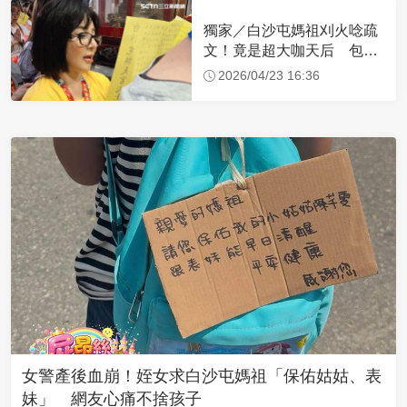
獨家／白沙屯媽祖刈火唸疏
文！竟是超大咖天后 包尿
布忍尿5小時不喊累
2026/04/23 16:36
女警產後血崩！姪女求白沙屯媽祖「保佑姑姑、表
妹」 網友心痛不捨孩子