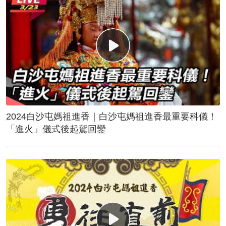
2024白沙屯媽祖進香｜白沙屯媽祖進香最重要科儀！
「進火」儀式後起駕回鑾