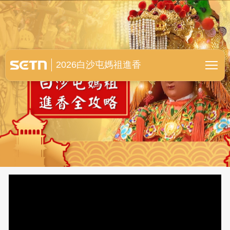
白沙屯媽祖進香全紀錄
2026白沙屯媽祖進香