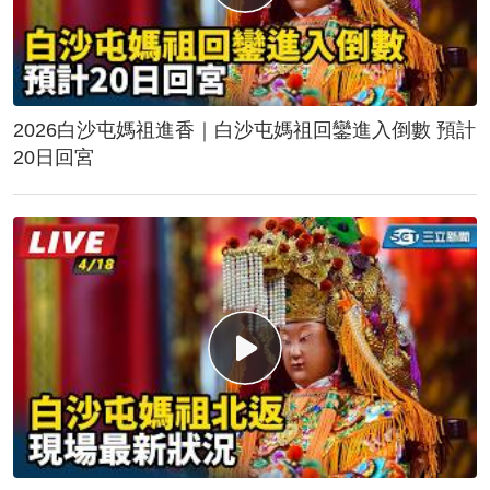
2026白沙屯媽祖進香｜白沙屯媽祖回鑾進入倒數 預計
20日回宮