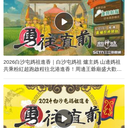
2026白沙屯媽祖進香｜白沙屯媽祖 爐主媽 山邊媽祖
共乘粉紅超跑啟程往北港進香！周邊王爺廟盛大歡
送！