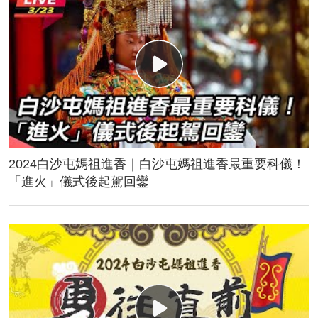
2024白沙屯媽祖進香｜白沙屯媽祖進香最重要科儀！
「進火」儀式後起駕回鑾