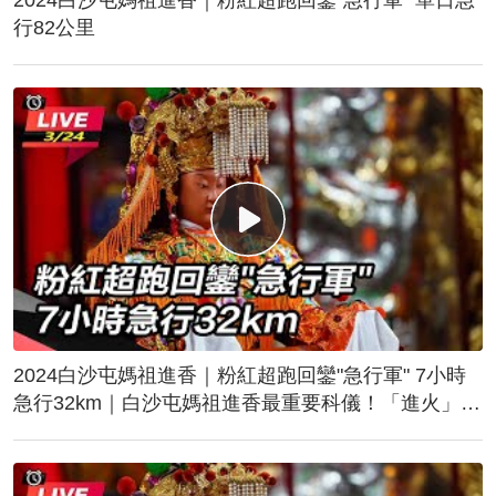
行82公里
2024白沙屯媽祖進香｜粉紅超跑回鑾"急行軍" 7小時
急行32km｜白沙屯媽祖進香最重要科儀！「進火」儀
式後起駕回鑾