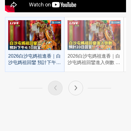
2026白沙屯媽祖進香｜白
2026白沙屯媽祖進香｜白
2
沙屯媽祖回鑾 預計下午
沙屯媽祖回鑾進入倒數 預
4:10回宮
計20日回宮