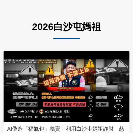
2026白沙屯媽祖
AI偽造「福氣包」義賣！利用白沙屯媽祖詐財 慈