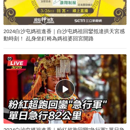
2024白沙屯媽祖進香｜白沙屯媽祖回鑾抵達拱天宮感
動時刻！ 乩身坐釘椅為媽祖婆回宮開路
2024白沙屯媽祖進香｜粉紅超跑回鑾"急行軍" 單日急