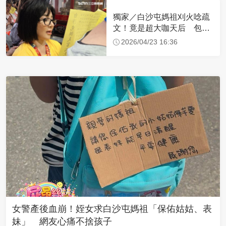
獨家／白沙屯媽祖刈火唸疏
文！竟是超大咖天后 包尿
布忍尿5小時不喊累
2026/04/23 16:36
女警產後血崩！姪女求白沙屯媽祖「保佑姑姑、表
妹」 網友心痛不捨孩子