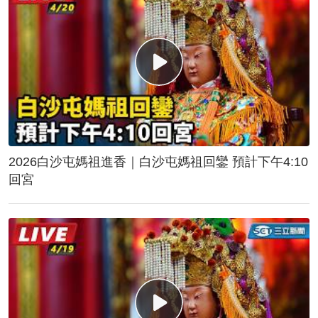
2026白沙屯媽祖進香｜白沙屯媽祖回鑾 預計下午4:10
回宮