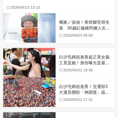
2026/04/23 13:10
獨家／淚崩！香燈腳苦尋失
落 90歲紅龜粿阿嬤人生謝
幕
2026/04/23 06:00
白沙屯媽祖進香超正美女義
工竟是她！身份曝光是最美
禮生 一輩子不結婚
2026/04/22 18:36
白沙屯媽祖進香！交通部3
大運具聯防「神調度」疏運
32.1萬創新高
2026/04/22 17:31