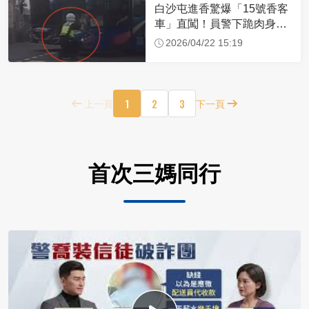
白沙屯進香驚爆「15號香客
車」直闖！員警下跪肉身擋
車：讓行人先過
2026/04/22 15:19
1
2
3
上一頁
下一頁
首次三媽同行