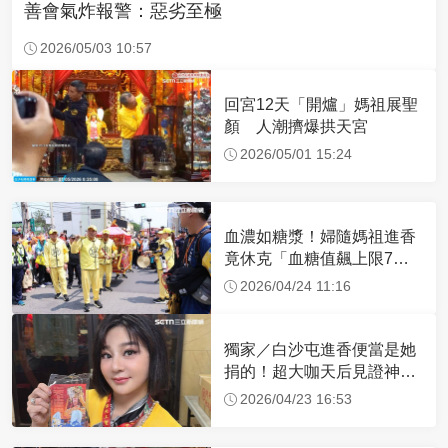
善會氣炸報警：惡劣至極
2026/05/03 10:57
回宮12天「開爐」媽祖展聖
顏 人潮擠爆拱天宮
2026/05/01 15:24
血濃如糖漿！婦隨媽祖進香
竟休克「血糖值飆上限7
倍」 醫曝原因
2026/04/24 11:16
獨家／白沙屯進香便當是她
捐的！超大咖天后見證神
蹟 一靠近媽祖就爆哭
2026/04/23 16:53