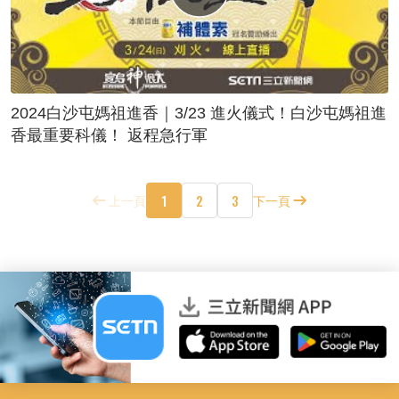
2024白沙屯媽祖進香｜3/23 進火儀式！白沙屯媽祖進
香最重要科儀！ 返程急行軍
1
2
3
上一頁
下一頁