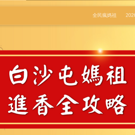
全民瘋媽祖
20