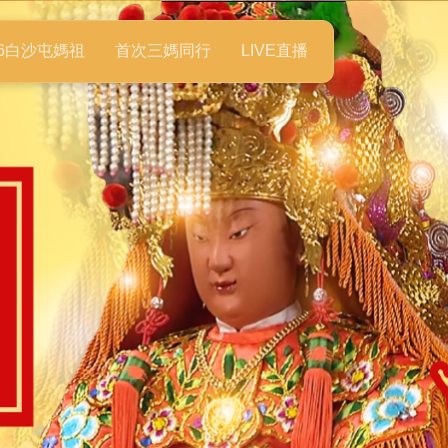
26白沙屯媽祖
首次三媽同行
LIVE直播