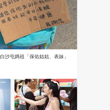
求白沙屯媽祖「保佑姑姑、表妹」