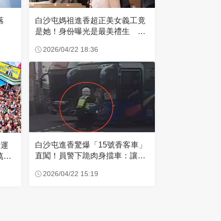
失落
白沙屯媽祖進香超正美女義工竟
是她！身份曝光是最美禮生 一
輩子不結婚
2026/04/22 18:36
白沙屯進香驚爆「15號香客車」
大運
直闖！員警下跪肉身擋車：讓行
萬創
人先過
2026/04/22 15:19