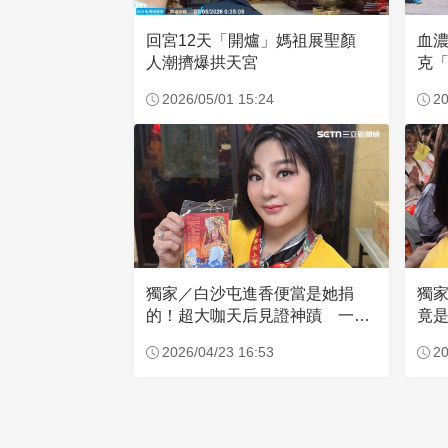
回宮12天「開爐」媽祖展聖顏
血
人潮擠爆拱天宮
克「
因
2026/05/01 15:24
20
獨家／白沙屯進香便當是她捐
獨
的！超大咖天后見證神蹟 一靠
竟是
近媽祖就爆哭
小
2026/04/23 16:53
20