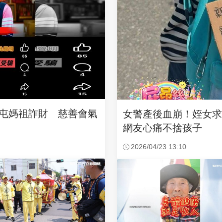
沙屯媽祖詐財 慈善會氣
女警產後血崩！姪女
網友心痛不捨孩子
2026/04/23 13:10