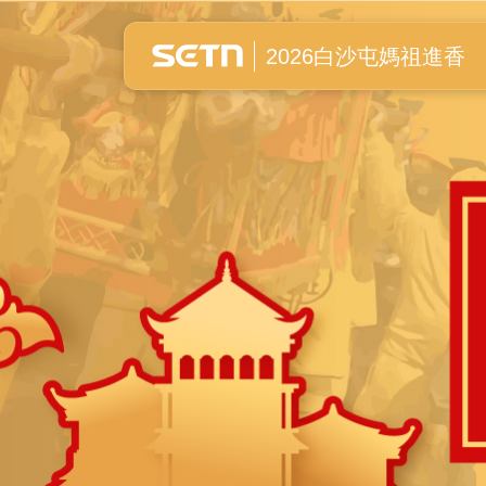
白沙屯媽祖進香全紀錄
2026白沙屯媽祖進香