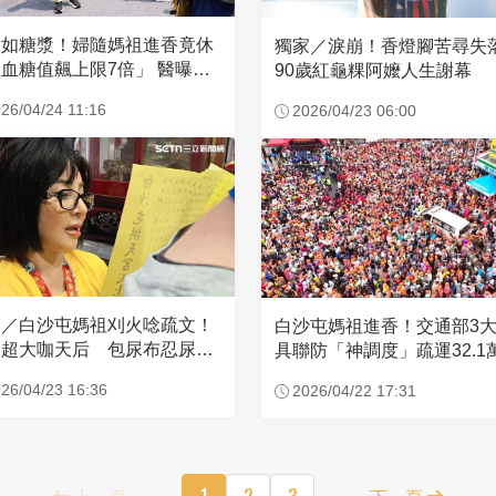
濃如糖漿！婦隨媽祖進香竟休
獨家／淚崩！香燈腳苦尋
血糖值飆上限7倍」 醫曝原
90歲紅龜粿阿嬤人生謝幕
26/04/24 11:16
2026/04/23 06:00
家／白沙屯媽祖刈火唸疏文！
白沙屯媽祖進香！交通部3
超大咖天后 包尿布忍尿5
具聯防「神調度」疏運32.1
時不喊累
新高
26/04/23 16:36
2026/04/22 17:31
上一頁
1
2
3
下一頁