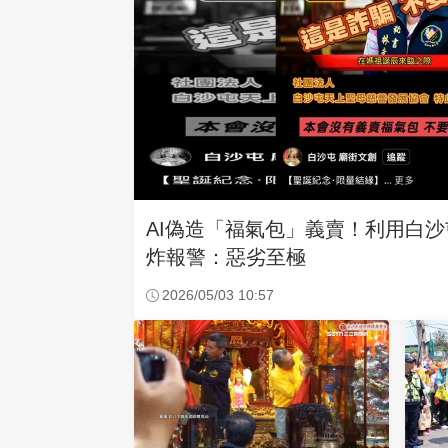
AI偽造「福氣包」義賣！利用白
炸報警：惡劣至極
2026/05/03 10:57