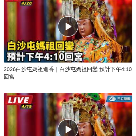
2026白沙屯媽祖進香｜白沙屯媽祖回鑾 預計下午4:10
回宮