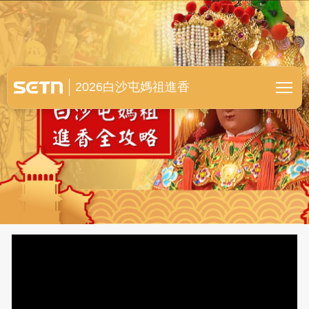
白沙屯媽祖進香全紀錄
2026白沙屯媽祖進香