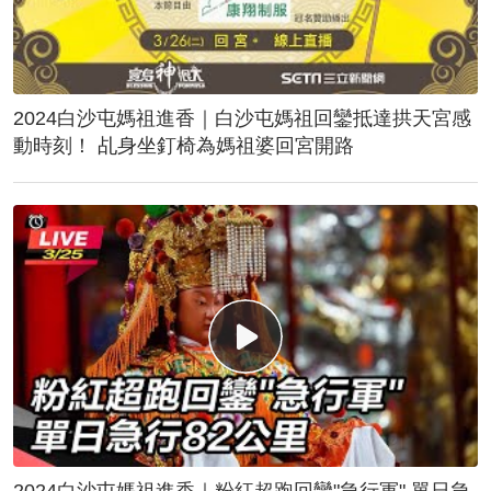
2024白沙屯媽祖進香｜白沙屯媽祖回鑾抵達拱天宮感
動時刻！ 乩身坐釘椅為媽祖婆回宮開路
2024白沙屯媽祖進香｜粉紅超跑回鑾"急行軍" 單日急