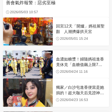
善會氣炸報警：惡劣至極
2026/05/03 10:57
回宮12天「開爐」媽祖展聖
顏 人潮擠爆拱天宮
2026/05/01 15:24
血濃如糖漿！婦隨媽祖進香
竟休克「血糖值飆上限7
倍」 醫曝原因
2026/04/24 11:16
獨家／白沙屯進香便當是她
捐的！超大咖天后見證神
蹟 一靠近媽祖就爆哭
2026/04/23 16:53