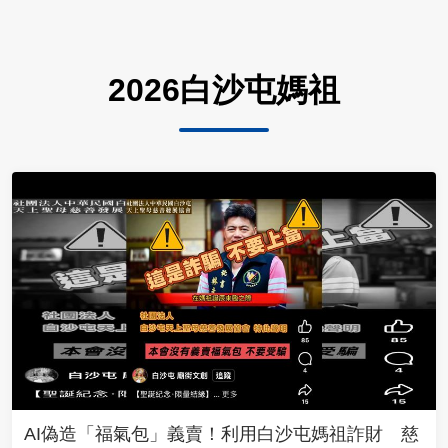
2026白沙屯媽祖
AI偽造「福氣包」義賣！利用白沙屯媽祖詐財 慈