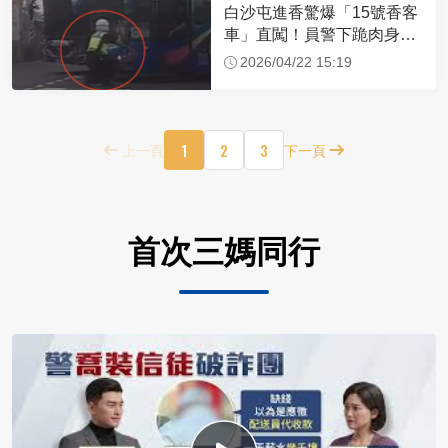
白沙屯進香驚爆「15號香客
車」直闖！員警下跪肉身擋
車：讓行人先過
2026/04/22 15:19
1
2
3
上一頁
下一頁
首次三媽同行