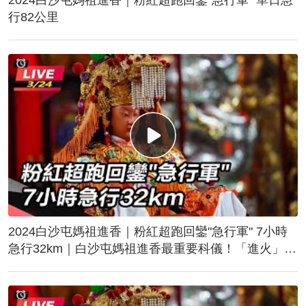
行82公里
2024白沙屯媽祖進香｜粉紅超跑回鑾"急行軍" 7小時
急行32km｜白沙屯媽祖進香最重要科儀！「進火」儀
式後起駕回鑾