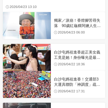
2026/04/23 13:10
獨家／淚崩！香燈腳苦尋失
落 90歲紅龜粿阿嬤人生謝
幕
2026/04/23 06:00
白沙屯媽祖進香超正美女義
工竟是她！身份曝光是最美
禮生 一輩子不結婚
2026/04/22 18:36
白沙屯媽祖進香！交通部3
大運具聯防「神調度」疏運
32.1萬創新高
2026/04/22 17:31