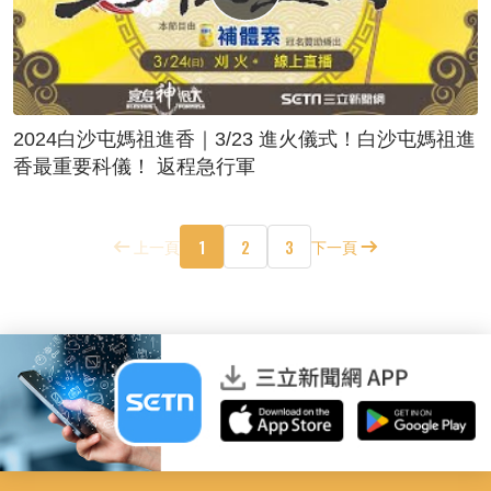
2024白沙屯媽祖進香｜3/23 進火儀式！白沙屯媽祖進
香最重要科儀！ 返程急行軍
1
2
3
上一頁
下一頁