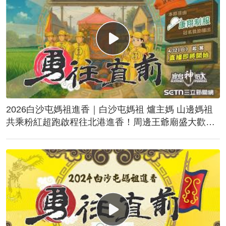
2026白沙屯媽祖進香｜白沙屯媽祖 爐主媽 山邊媽祖
共乘粉紅超跑啟程往北港進香！周邊王爺廟盛大歡
送！