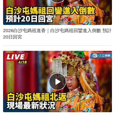
2026白沙屯媽祖進香｜白沙屯媽祖回鑾進入倒數 預計
20日回宮