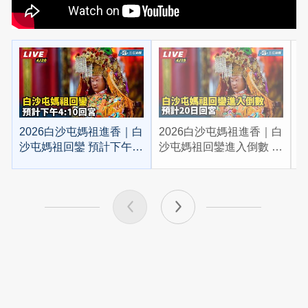
2026白沙屯媽祖進香｜白
2026白沙屯媽祖進香｜白
2
沙屯媽祖回鑾 預計下午
沙屯媽祖回鑾進入倒數 預
4:10回宮
計20日回宮