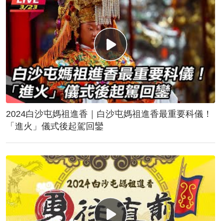
2024白沙屯媽祖進香｜白沙屯媽祖進香最重要科儀！
「進火」儀式後起駕回鑾