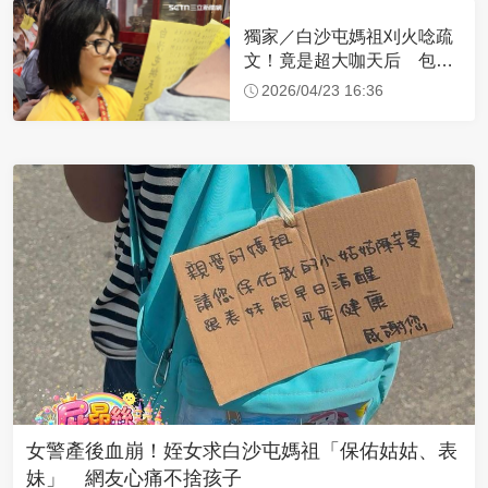
獨家／白沙屯媽祖刈火唸疏
文！竟是超大咖天后 包尿
布忍尿5小時不喊累
2026/04/23 16:36
女警產後血崩！姪女求白沙屯媽祖「保佑姑姑、表
妹」 網友心痛不捨孩子