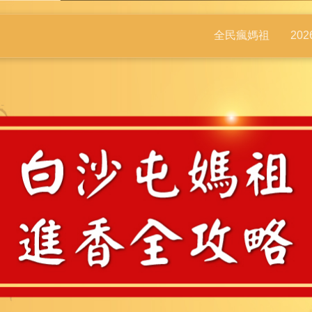
全民瘋媽祖
20