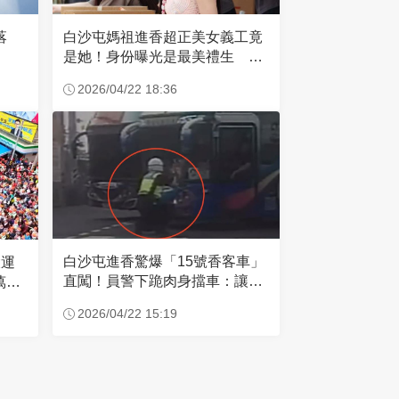
失落
白沙屯媽祖進香超正美女義工竟
是她！身份曝光是最美禮生 一
輩子不結婚
2026/04/22 18:36
白沙屯進香驚爆「15號香客車」
大運
直闖！員警下跪肉身擋車：讓行
萬創
人先過
2026/04/22 15:19