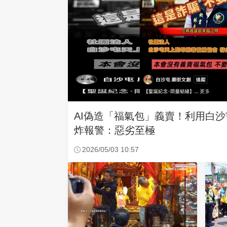
AI偽造「福氣包」義賣！利用白
炸報警：惡劣至極
2026/05/03 10:57