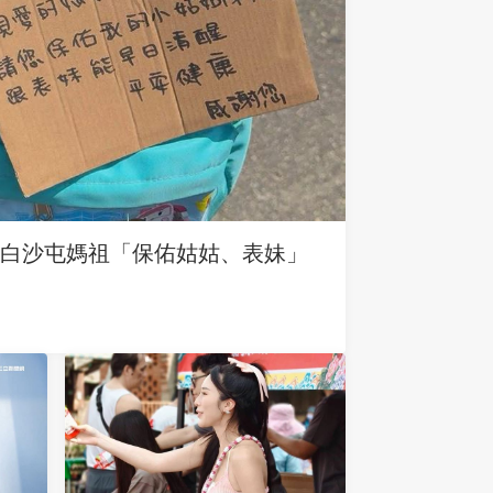
求白沙屯媽祖「保佑姑姑、表妹」