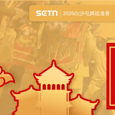
白沙屯媽祖進香全紀錄
2026白沙屯媽祖進香