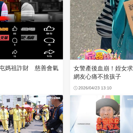
沙屯媽祖詐財 慈善會氣
女警產後血崩！姪女
網友心痛不捨孩子
2026/04/23 13:10