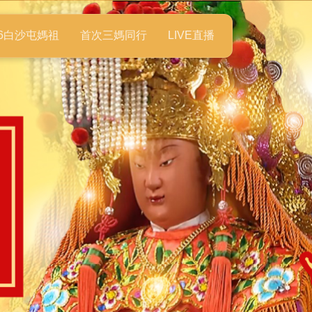
26白沙屯媽祖
首次三媽同行
LIVE直播