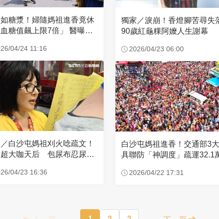
濃如糖漿！婦隨媽祖進香竟休
獨家／淚崩！香燈腳苦尋
血糖值飆上限7倍」 醫曝原
90歲紅龜粿阿嬤人生謝幕
26/04/24 11:16
2026/04/23 06:00
家／白沙屯媽祖刈火唸疏文！
白沙屯媽祖進香！交通部3
超大咖天后 包尿布忍尿5
具聯防「神調度」疏運32.1
時不喊累
新高
26/04/23 16:36
2026/04/22 17:31
上一頁
1
2
3
下一頁