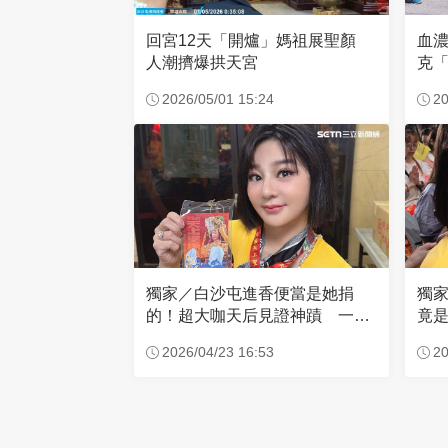
回宮12天「開爐」媽祖展聖顏
血
人潮擠爆拱天宮
克「
因
2026/05/01 15:24
20
獨家／白沙屯進香便當是她捐
獨
的！超大咖天后見證神蹟 一靠
竟是
近媽祖就爆哭
小
2026/04/23 16:53
20