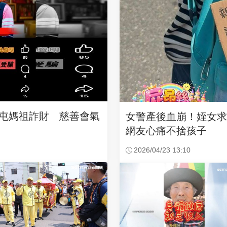
沙屯媽祖詐財 慈善會氣
女警產後血崩！姪女
網友心痛不捨孩子
2026/04/23 13:10