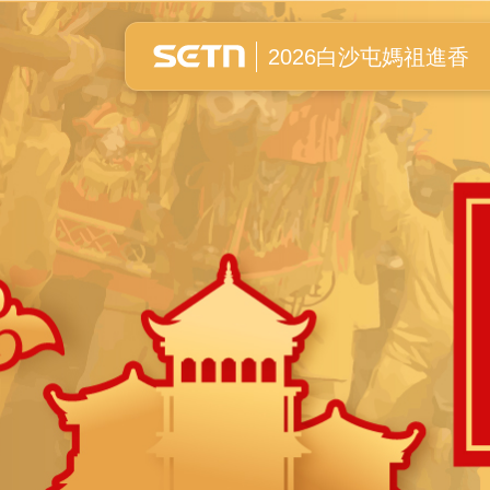
白沙屯媽祖進香全紀錄
2026白沙屯媽祖進香