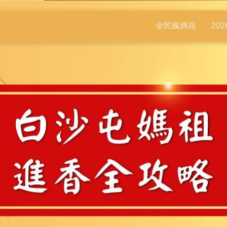
全民瘋媽祖
20