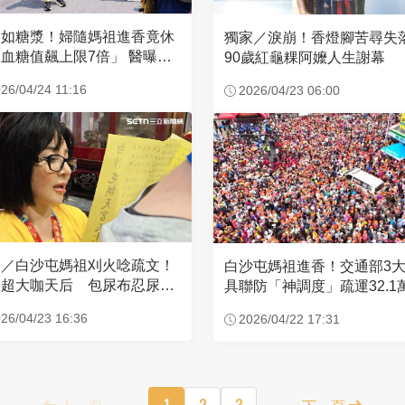
濃如糖漿！婦隨媽祖進香竟休
獨家／淚崩！香燈腳苦尋
血糖值飆上限7倍」 醫曝原
90歲紅龜粿阿嬤人生謝幕
26/04/24 11:16
2026/04/23 06:00
家／白沙屯媽祖刈火唸疏文！
白沙屯媽祖進香！交通部3
超大咖天后 包尿布忍尿5
具聯防「神調度」疏運32.1
時不喊累
新高
26/04/23 16:36
2026/04/22 17:31
上一頁
1
2
3
下一頁