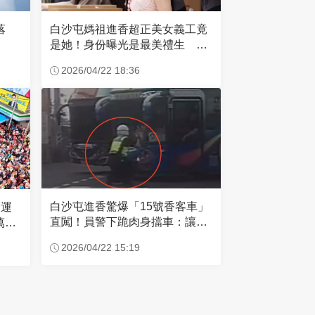
失落
白沙屯媽祖進香超正美女義工竟
是她！身份曝光是最美禮生 一
輩子不結婚
2026/04/22 18:36
白沙屯進香驚爆「15號香客車」
大運
直闖！員警下跪肉身擋車：讓行
萬創
人先過
2026/04/22 15:19