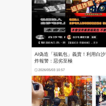
AI偽造「福氣包」義賣！利用白
炸報警：惡劣至極
2026/05/03 10:57