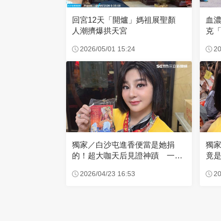
回宮12天「開爐」媽祖展聖顏
血
人潮擠爆拱天宮
克「
因
2026/05/01 15:24
20
獨家／白沙屯進香便當是她捐
獨
的！超大咖天后見證神蹟 一靠
竟是
近媽祖就爆哭
小
2026/04/23 16:53
20