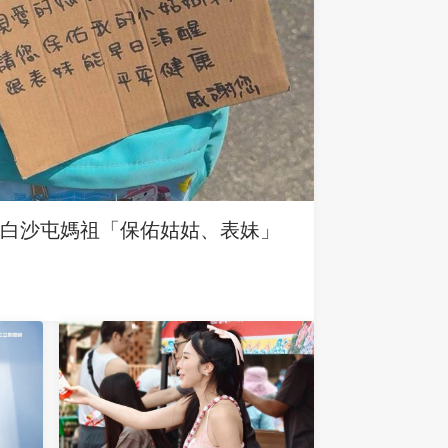
求白沙屯媽祖「保佑姑姑、表妹」