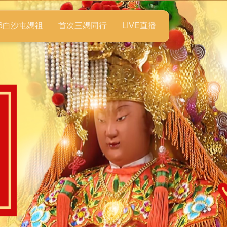
26白沙屯媽祖
首次三媽同行
LIVE直播