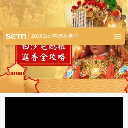
白沙屯媽祖進香全紀錄
2026白沙屯媽祖進香