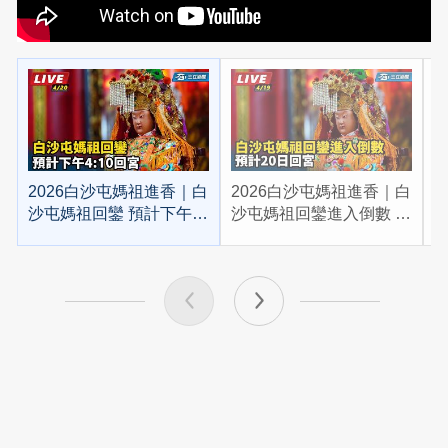
2026白沙屯媽祖進香｜白
2026白沙屯媽祖進香｜白
2
沙屯媽祖回鑾 預計下午
沙屯媽祖回鑾進入倒數 預
4:10回宮
計20日回宮