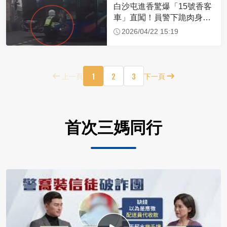
白沙屯進香驚爆「15號香客
車」直闖！員警下跪肉身擋
車：讓行人先過
2026/04/22 15:19
1
2
3
上一頁
下一頁
首次三媽同行