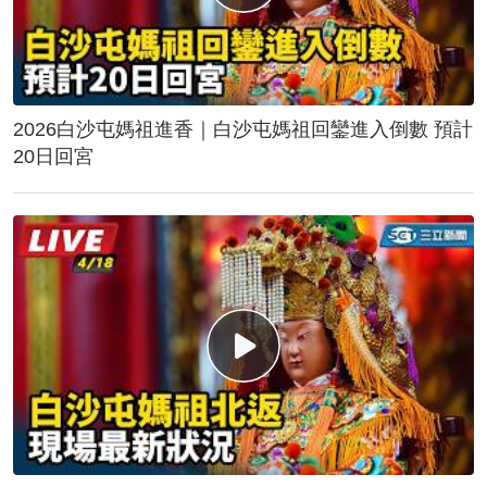
2026白沙屯媽祖進香｜白沙屯媽祖回鑾進入倒數 預計
20日回宮