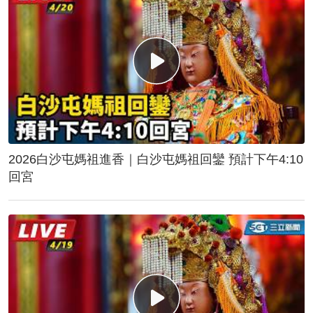
2026白沙屯媽祖進香｜白沙屯媽祖回鑾 預計下午4:10
回宮