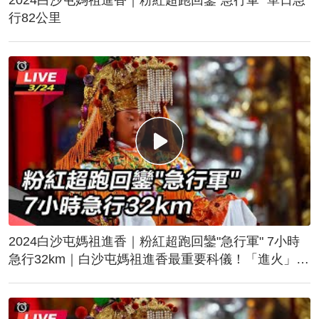
行82公里
2024白沙屯媽祖進香｜粉紅超跑回鑾"急行軍" 7小時
急行32km｜白沙屯媽祖進香最重要科儀！「進火」儀
式後起駕回鑾