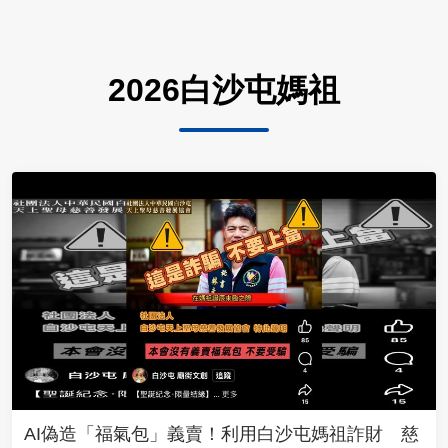
2026白沙屯媽祖
AI偽造「福氣包」義賣！利用白沙屯媽祖詐財 慈