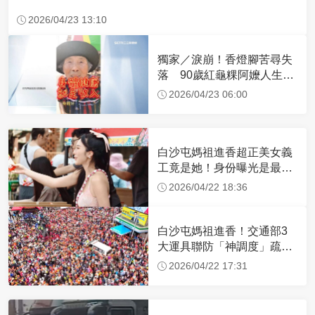
2026/04/23 13:10
獨家／淚崩！香燈腳苦尋失
落 90歲紅龜粿阿嬤人生謝
幕
2026/04/23 06:00
白沙屯媽祖進香超正美女義
工竟是她！身份曝光是最美
禮生 一輩子不結婚
2026/04/22 18:36
白沙屯媽祖進香！交通部3
大運具聯防「神調度」疏運
32.1萬創新高
2026/04/22 17:31