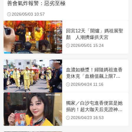
善會氣炸報警：惡劣至極
2026/05/03 10:57
回宮12天「開爐」媽祖展聖
顏 人潮擠爆拱天宮
2026/05/01 15:24
血濃如糖漿！婦隨媽祖進香
竟休克「血糖值飆上限7
倍」 醫曝原因
2026/04/24 11:16
獨家／白沙屯進香便當是她
捐的！超大咖天后見證神
蹟 一靠近媽祖就爆哭
2026/04/23 16:53