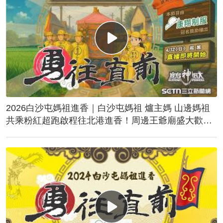
2026白沙屯媽祖進香｜白沙屯媽祖 爐主媽 山邊媽祖
共乘粉紅超跑啟程往北港進香！周邊王爺廟盛大歡
送！