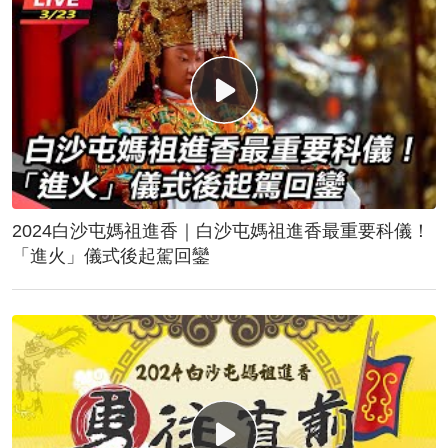
2024白沙屯媽祖進香｜白沙屯媽祖進香最重要科儀！
「進火」儀式後起駕回鑾