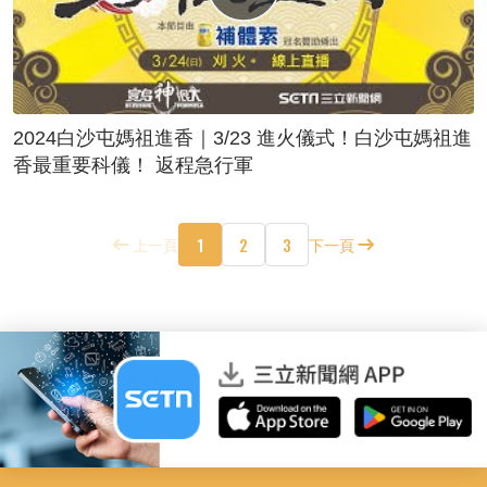
2024白沙屯媽祖進香｜3/23 進火儀式！白沙屯媽祖進
香最重要科儀！ 返程急行軍
1
2
3
上一頁
下一頁