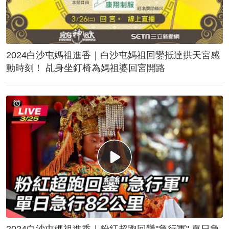
2024白沙屯媽祖進香｜白沙屯媽祖回鑾抵達拱天宮感
動時刻！ 乩身坐釘椅為媽祖婆回宮開路
2024白沙屯媽祖進香｜粉紅超跑回鑾"急行軍" 單日急