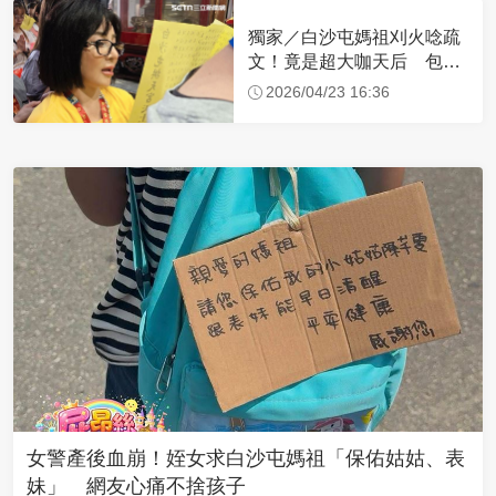
獨家／白沙屯媽祖刈火唸疏
文！竟是超大咖天后 包尿
布忍尿5小時不喊累
2026/04/23 16:36
女警產後血崩！姪女求白沙屯媽祖「保佑姑姑、表
妹」 網友心痛不捨孩子