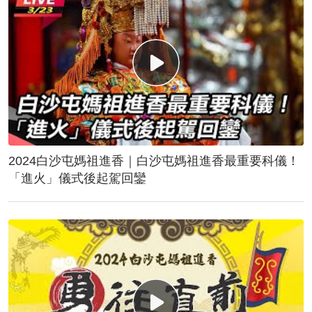
2024白沙屯媽祖進香｜白沙屯媽祖進香最重要科儀！
「進火」儀式後起駕回鑾