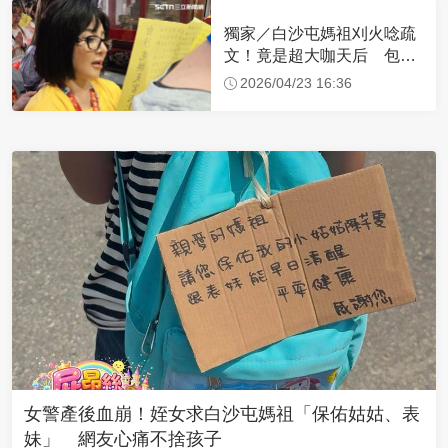
獨家／白沙屯媽祖刈火唸疏
文！竟是超大咖天后 包尿
布忍尿5小時不喊累
2026/04/23 16:36
女警產後血崩！姪女求白沙屯媽祖「保佑姑姑、表
妹」 網友心痛不捨孩子