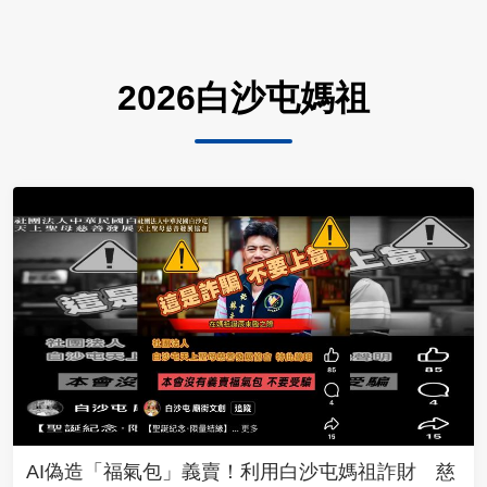
2026白沙屯媽祖
AI偽造「福氣包」義賣！利用白沙屯媽祖詐財 慈