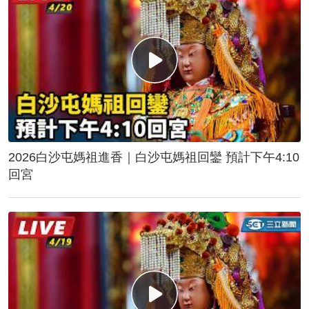
2026白沙屯媽祖進香｜白沙屯媽祖回鑾 預計下午4:10
回宮