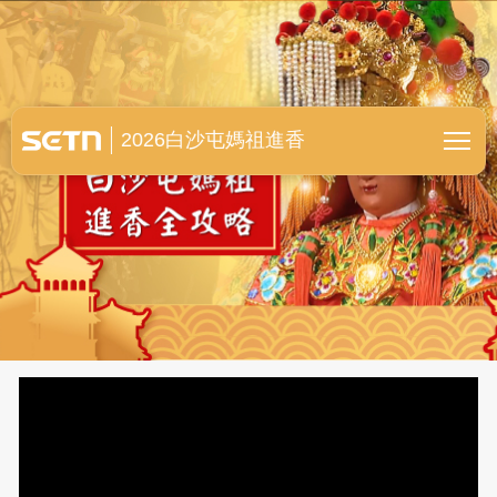
白沙屯媽祖進香全紀錄
2026白沙屯媽祖進香