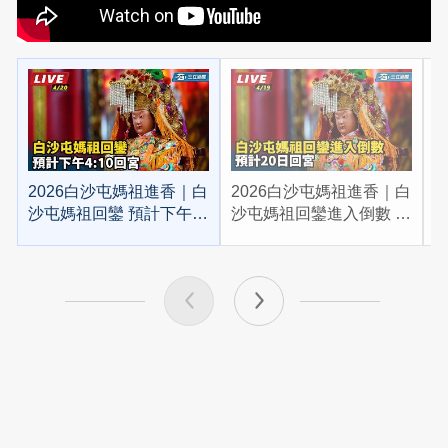
2026白沙屯媽祖進香｜白
2026白沙屯媽祖進香｜白
2
沙屯媽祖回鑾 預計下午
沙屯媽祖回鑾進入倒數 預
4:10回宮
計20日回宮