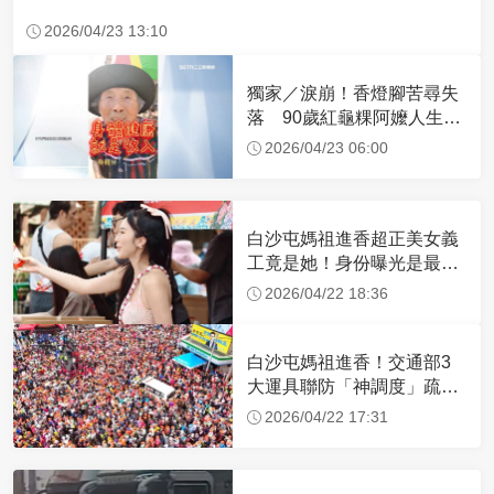
2026/04/23 13:10
獨家／淚崩！香燈腳苦尋失
落 90歲紅龜粿阿嬤人生謝
幕
2026/04/23 06:00
白沙屯媽祖進香超正美女義
工竟是她！身份曝光是最美
禮生 一輩子不結婚
2026/04/22 18:36
白沙屯媽祖進香！交通部3
大運具聯防「神調度」疏運
32.1萬創新高
2026/04/22 17:31