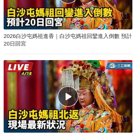
2026白沙屯媽祖進香｜白沙屯媽祖回鑾進入倒數 預計
20日回宮