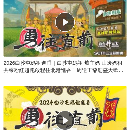
2026白沙屯媽祖進香｜白沙屯媽祖 爐主媽 山邊媽祖
共乘粉紅超跑啟程往北港進香！周邊王爺廟盛大歡
送！