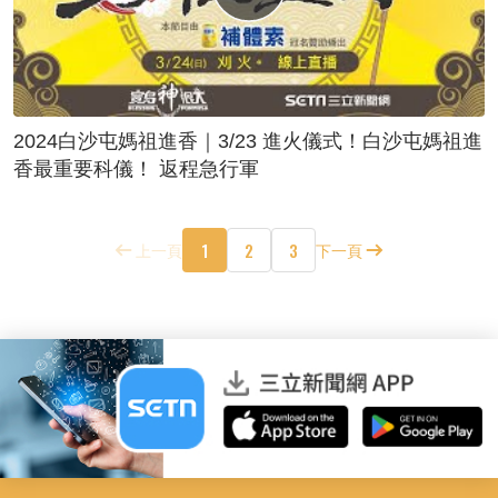
2024白沙屯媽祖進香｜3/23 進火儀式！白沙屯媽祖進
香最重要科儀！ 返程急行軍
1
2
3
上一頁
下一頁