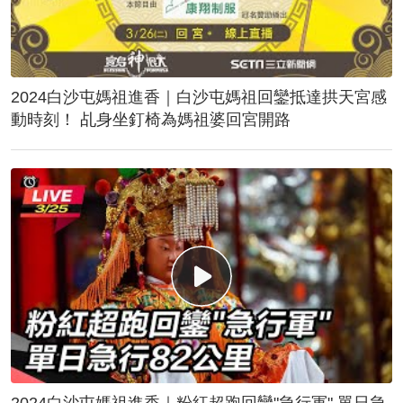
2024白沙屯媽祖進香｜白沙屯媽祖回鑾抵達拱天宮感
動時刻！ 乩身坐釘椅為媽祖婆回宮開路
2024白沙屯媽祖進香｜粉紅超跑回鑾"急行軍" 單日急