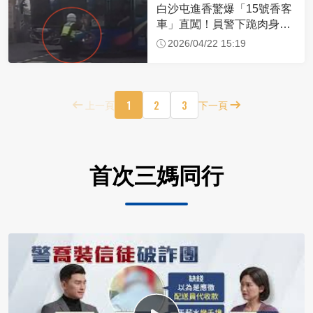
白沙屯進香驚爆「15號香客
車」直闖！員警下跪肉身擋
車：讓行人先過
2026/04/22 15:19
1
2
3
上一頁
下一頁
首次三媽同行