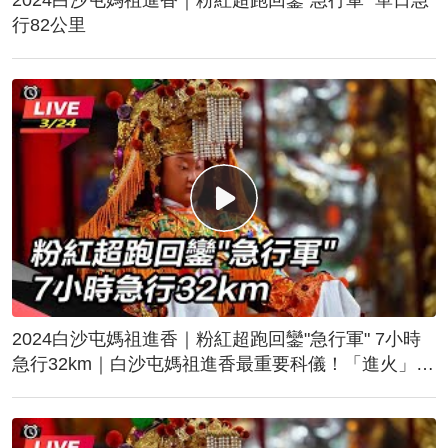
行82公里
2024白沙屯媽祖進香｜粉紅超跑回鑾"急行軍" 7小時
急行32km｜白沙屯媽祖進香最重要科儀！「進火」儀
式後起駕回鑾