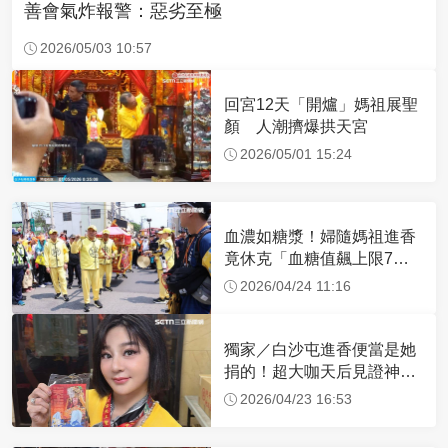
善會氣炸報警：惡劣至極
2026/05/03 10:57
回宮12天「開爐」媽祖展聖
顏 人潮擠爆拱天宮
2026/05/01 15:24
血濃如糖漿！婦隨媽祖進香
竟休克「血糖值飆上限7
倍」 醫曝原因
2026/04/24 11:16
獨家／白沙屯進香便當是她
捐的！超大咖天后見證神
蹟 一靠近媽祖就爆哭
2026/04/23 16:53