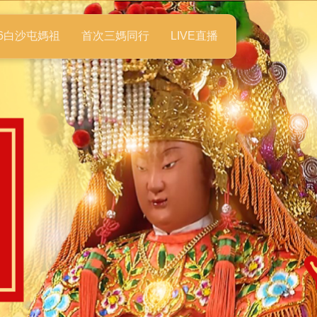
26白沙屯媽祖
首次三媽同行
LIVE直播