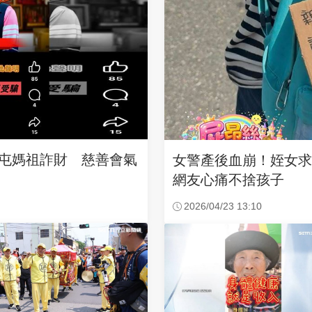
沙屯媽祖詐財 慈善會氣
女警產後血崩！姪女
網友心痛不捨孩子
2026/04/23 13:10