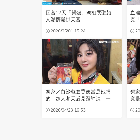
回宮12天「開爐」媽祖展聖顏
血
人潮擠爆拱天宮
克「
因
2026/05/01 15:24
20
獨家／白沙屯進香便當是她捐
獨
的！超大咖天后見證神蹟 一靠
竟是
近媽祖就爆哭
小
2026/04/23 16:53
20