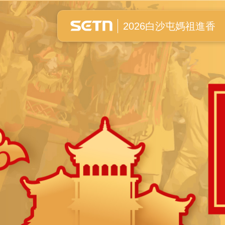
白沙屯媽祖進香全紀錄
2026白沙屯媽祖進香