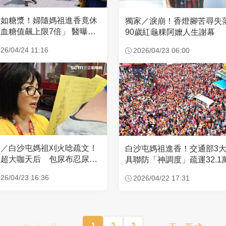
濃如糖漿！婦隨媽祖進香竟休
獨家／淚崩！香燈腳苦尋
血糖值飆上限7倍」 醫曝原
90歲紅龜粿阿嬤人生謝幕
26/04/24 11:16
2026/04/23 06:00
家／白沙屯媽祖刈火唸疏文！
白沙屯媽祖進香！交通部3
超大咖天后 包尿布忍尿5
具聯防「神調度」疏運32.1
時不喊累
新高
26/04/23 16:36
2026/04/22 17:31
上一頁
1
2
3
下一頁