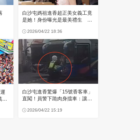
失落
白沙屯媽祖進香超正美女義工竟
是她！身份曝光是最美禮生 一
輩子不結婚
2026/04/22 18:36
白沙屯進香驚爆「15號香客車」
大運
直闖！員警下跪肉身擋車：讓行
萬創
人先過
2026/04/22 15:19