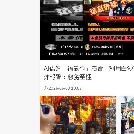
AI偽造「福氣包」義賣！利用白
炸報警：惡劣至極
2026/05/03 10:57