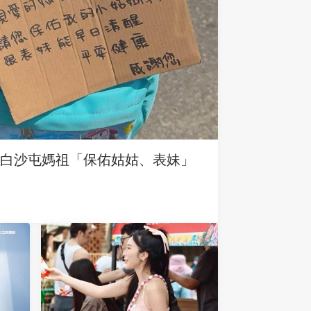
求白沙屯媽祖「保佑姑姑、表妹」