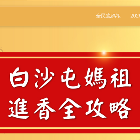
全民瘋媽祖
20