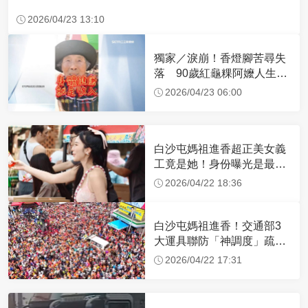
2026/04/23 13:10
獨家／淚崩！香燈腳苦尋失
落 90歲紅龜粿阿嬤人生謝
幕
2026/04/23 06:00
白沙屯媽祖進香超正美女義
工竟是她！身份曝光是最美
禮生 一輩子不結婚
2026/04/22 18:36
白沙屯媽祖進香！交通部3
大運具聯防「神調度」疏運
32.1萬創新高
2026/04/22 17:31