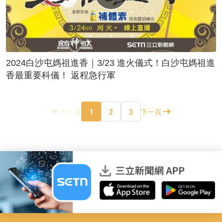
2024白沙屯媽祖進香｜3/23 進火儀式！白沙屯媽祖進
香最重要科儀！ 返程急行軍
1
2
3
上一頁
下一頁