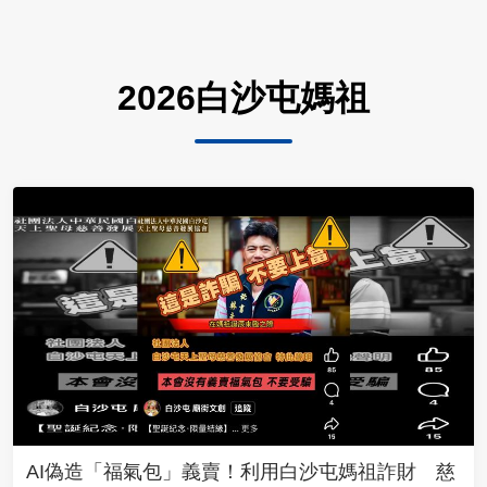
2026白沙屯媽祖
AI偽造「福氣包」義賣！利用白沙屯媽祖詐財 慈