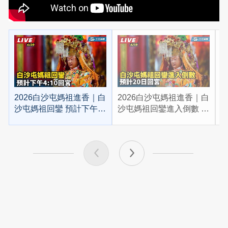
2026白沙屯媽祖進香｜白
2026白沙屯媽祖進香｜白
2
沙屯媽祖回鑾 預計下午
沙屯媽祖回鑾進入倒數 預
4:10回宮
計20日回宮