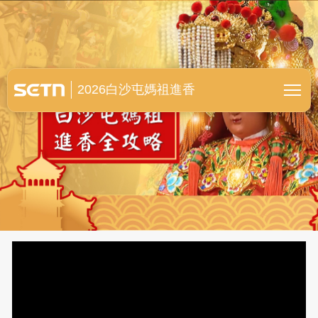
白沙屯媽祖進香全紀錄
2026白沙屯媽祖進香