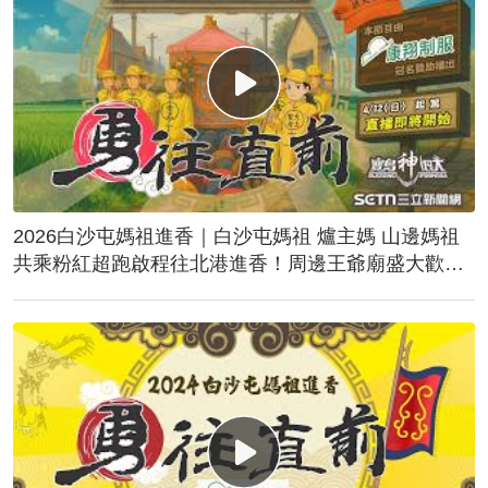
2026白沙屯媽祖進香｜白沙屯媽祖 爐主媽 山邊媽祖
共乘粉紅超跑啟程往北港進香！周邊王爺廟盛大歡
送！