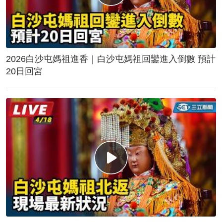
2026白沙屯媽祖進香｜白沙屯媽祖回鑾進入倒數 預計
20日回宮