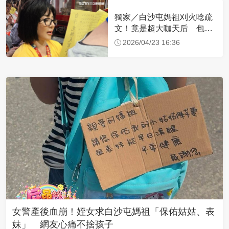
獨家／白沙屯媽祖刈火唸疏
文！竟是超大咖天后 包尿
布忍尿5小時不喊累
2026/04/23 16:36
女警產後血崩！姪女求白沙屯媽祖「保佑姑姑、表
妹」 網友心痛不捨孩子