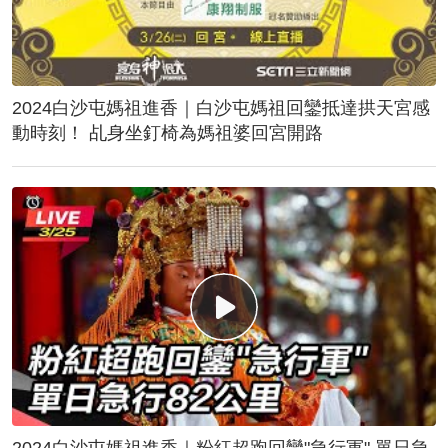
2024白沙屯媽祖進香｜白沙屯媽祖回鑾抵達拱天宮感
動時刻！ 乩身坐釘椅為媽祖婆回宮開路
2024白沙屯媽祖進香｜粉紅超跑回鑾"急行軍" 單日急