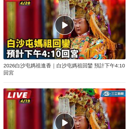
2026白沙屯媽祖進香｜白沙屯媽祖回鑾 預計下午4:10
回宮