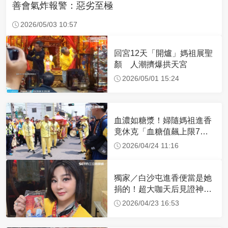
善會氣炸報警：惡劣至極
2026/05/03 10:57
回宮12天「開爐」媽祖展聖
顏 人潮擠爆拱天宮
2026/05/01 15:24
血濃如糖漿！婦隨媽祖進香
竟休克「血糖值飆上限7
倍」 醫曝原因
2026/04/24 11:16
獨家／白沙屯進香便當是她
捐的！超大咖天后見證神
蹟 一靠近媽祖就爆哭
2026/04/23 16:53