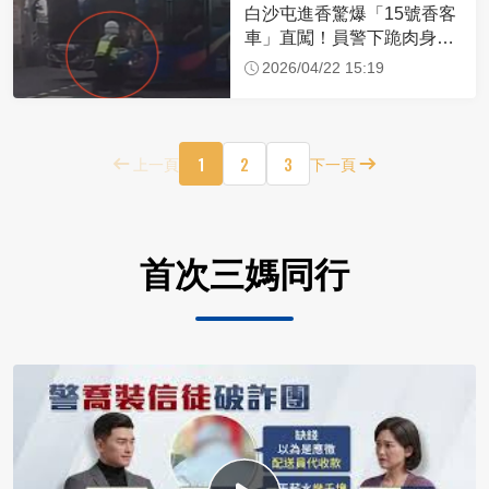
白沙屯進香驚爆「15號香客
車」直闖！員警下跪肉身擋
車：讓行人先過
2026/04/22 15:19
1
2
3
上一頁
下一頁
首次三媽同行