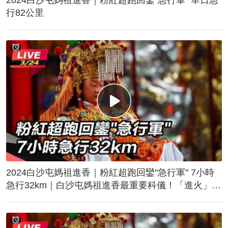
行82公里
2024白沙屯媽祖進香｜粉紅超跑回鑾"急行軍" 7小時
急行32km｜白沙屯媽祖進香最重要科儀！「進火」儀
式後起駕回鑾