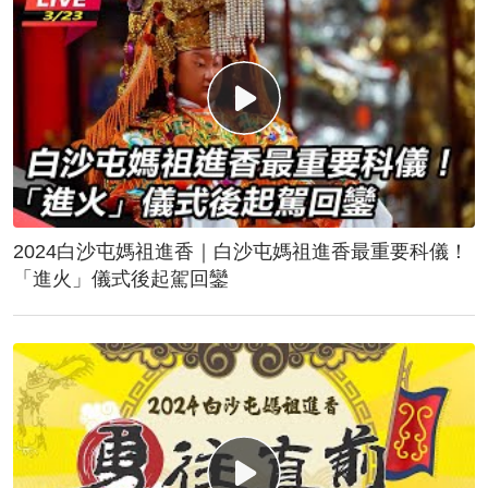
2024白沙屯媽祖進香｜白沙屯媽祖進香最重要科儀！
「進火」儀式後起駕回鑾